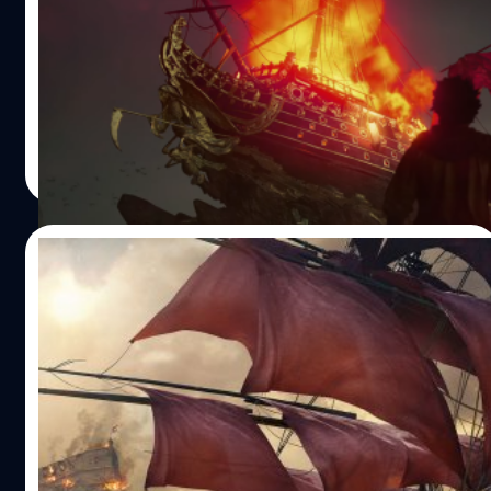
ต้องการ
ค่ายเกม Ubisoft และทีมพัฒนา Ubisoft Singapore ได้ยืนยัน
ว่าเกม Skull and Bones จะรองรับความละเอียด 4K, HDR,
Ray Tracing และเทคโนโลยีช่วยอัปสเกลภาพให้คมชัดขึ้น
อย่าง DLSS และ FSR รวมถึงเปิดเผยสเปกคอมพิวเตอร์สำหรับ
เล่นเกม Skull and Bones อย่างเป็นทางการ สำหรับการตั้งค่า
ศุภกร ประเสริฐศิลป์
| 1443 days ago
แบบ Low ความละเอียด 1080p เฟรมเรต 30 FPS CPU - Intel
Read More
Core i7-4790 or AMD Ryzen 5 1600GPU - Nvidia GeForce
GTX 1060 (6GB) or AMD Radeon RX 570 (4GB)RAM - 8
GB…
08/07/2022
Skull and Bones เตรียมวางจำหน่าย 8 พ.ย. นี้
ค่ายเกม Ubisoft และทีมพัฒนา Ubisoft Singapore ได้
ประกาศว่าจะวางจำหน่ายเกม Skull and Bones เวอร์ชัน
PlayStation 5, Xbox Series X|S, Google Stadia, Amazon
Luna และ PC (Epic Games Store และ Ubisoft Store) ในวัน
ที่ 8 พฤศจิกายน 2022 พบกับสรวงสวรรค์แห่งท้องทะเลที่แสน
ศุภกร ประเสริฐศิลป์
| 1493 days ago
อันตรายในเกม Skull and Bones ซึ่งได้รับแรงบันดาลใจมา