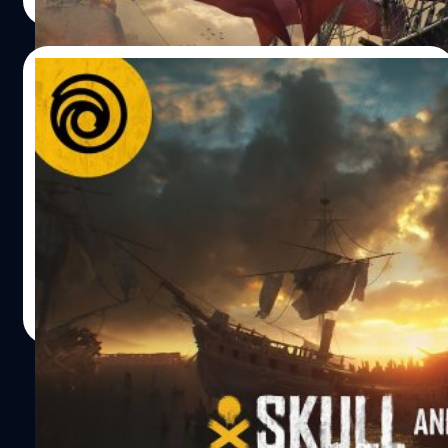
Read More
จากมหาสมุทรอินเดียในช่วงยุคทองของโจรสลัด ผู้เล่นจะต้อง
เอาชนะอุปสรรคต่าง ๆ และลุกขึ้นมาต่อสู้ จากคนจรจัดจน
กลายเป็นโจรสลัดผู้ยิ่งใหญ่ รวมถึงสร้างเรือที่มีเอกลักษณ์เพื่อ
05/07/2022
เอาชีวิตรอด, เติบโตขึ้น และปกครองโลกใบนี้ ที่มา: gematsu
พิสูจน์อักษร : สุชยา เกษจำรัส
Skull and Bones จะเผยคลิปเกมเพลย์ใหม่ใน
สัปดาห์นี้
ค่ายเกม Ubisoft และทีมพัฒนา Ubisoft Singapore ได้
ประกาศว่าจะจัดงานถ่ายทอดสด Skull and Bones
Worldwide Gameplay Reveal ในวันที่ 8 กรกฎาคม 2022
เวลา 00:00 น. ตามเวลาประเทศไทย และจะมีงาน Pre-Show
ก่อนเริ่มอีเวนต์หลัก 15 นาที งาน Pre-Show จะเต็มไปด้วย
ศุภกร ประเสริฐศิลป์
| 1495 days ago
เซอร์ไพรส์ ส่วนอีเวนต์หลักจะนำเสนอคลิปเกมเพลย์ใหม่,
Read More
เบื้องหลังการสร้างพร้อมนักพัฒนาเกม และอื่น ๆ โดยสามารถ
รับชมได้ทาง YouTube ก่อนหน้านี้ในงาน E3 2017 มีการ
ประกาศว่าเกม Skull and Bones จะวางจำหน่ายบน
แพลตฟอร์ม PlayStation 4, Xbox One และ PC แต่หน่วยงาน
จัดเรตเกมของบราซิล Brazil Advisory Rating Board ระบุว่า