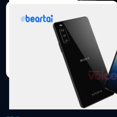
จะปรับราคาของ Xperia 10 III ขึ้นตามสเปกที่อัดขึ้นมาเพิ่ม
21/01/2021
ด้วยหรือไม่ เพราะปกติมีราคาเริ่มต้นที่ประมาณ 11,000 บาท
เท่านั้น อ้างอิง พิสูจน์อักษร : สุชยา เกษจำรัส
หลุดภาพ Sony Xperia 10 III สมาร์ตโฟน
อารยธรรมรุ่นระดับกลาง ดีไซน์คล้ายเดิม
เข้าช่วงไตรมาสแรกของปี ก็ใกล้ฤกษ์เปิดตัวสมาร์ตโฟนใหม่
ของ Sony แล้ว ล่าสุดมีภาพหลุดเรนเดอร์ของสมาร์ตโฟนรุ่น
ระดับกลางอย่าง Sony Xperia 10 III หลุดออกมา พร้อมกับ
ดีไซน์อันคุ้นตา เพราะดีไซน์ใกล้เคียงกับ Xperia 10 II อย่าง
มาก ข้อมูลนี้มาจากทางคุณ Steve Hemmerstoffer หรือ
ชาคริต ทองสัมฤทธิ์
| 2024 days ago
@Onleaks ได้เปิดเผยภาพแรกของ Sony Xperia 10 III ออก
Read More
มาให้ได้ชมกัน โดยยังให้ข้อมูลอีกด้วยว่า ตัวเครื่องจะมีขนาด
หน้าจอขนาด 6 นิ้ว ดีไซน์เหลี่ยม ไม่มีติ่งในจอ หรือรูกล้อง ก็
เพราะว่าตัวเครื่องมีขอบบน และล่างของจอ ส่วนทางด้านกล้อง
ถ่ายภาพ มาพร้อมกับกล้องหน้าความละเอียด 8MP และหล้อง
หลัง 3 ตัว 12MP, 8MP และ 8MP มีลำโพงแบบ Dual Front
Facing Speaker พร้อมเซนเซอร์สแกนนิ้วที่ด้านข้างของเครื่อง
บนปุ่ม เปิด/ปิด นอกจากนี้ยังมาพร้อมกับช่องหูฟัง 3.5มม.…