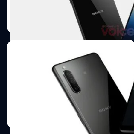
งานสร้างสรรค์เทคโนโลยีความบันเทิงของ Sony
ปรีดี ฤกษ์วลีกุล
| 1947 days ago
Read More
16/02/2021
หลุดข้อมูลสเปก Sony Xperia 10 III ใช้ชิป
Snapdragon 765G ตัวแรงรองท็อป
ดูเหมือนว่าสมาร์ตโฟนรุ่นระดับกลางของ Sony ประจำปีนี้จะ
มาแรง (เพราะชิปแรงขึ้น) เพราะล่าสุดพบข้อมูลบน
Geekbench ว่าจะหันมาใช้ชิป Qualcomm Snapdragon 765G
ตัวแรงรองท็อป และยังเป็นชิปที่รองรับ 5G ด้วย ผลคะแนน
ทดสอบ Snapdragon 765G บน Xperia 10 III Single-Core
ชาคริต ทองสัมฤทธิ์
| 1998 days ago
601 คะแนนMulti-Core 1821 คะแนน โดยเป็นการอัปเกรดขึ้น
Read More
มาจากชิป Snapdragon 665 นอกจากนี้ตัวเครื่องจะมาพร้อม
กับแรม 6GB เพิ่มขึ้นมาจาก Mark II ที่ 4GB ซึ่งก็ไม่รู้ว่า Sony