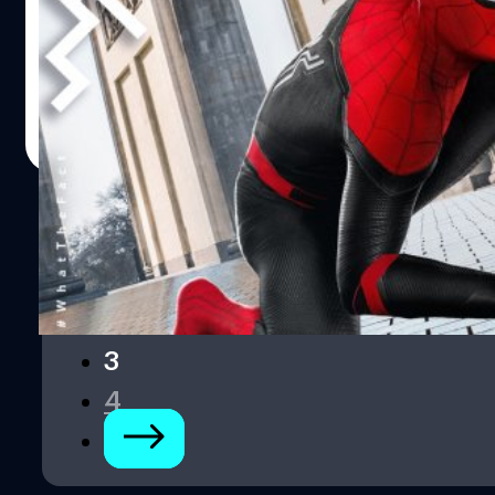
Spider-Man: Far From Home นั้น มีกลยุทธิ์ทางการตลาดเพื่อให
(Independence Day) โดยเข้าฉายในวันอังคารตั้งแต่วันที่ 2
Spider-Man: Far From Home ทำรายได้ทั่วโลกไปมากกว่า 300 
เหรียญ เลยทีเดียว รายได้ของ Spider-Man: Far From Home ใน
ปรีดี ฤกษ์วลีกุล
| 2589 days ago
Read More
1
2
3
4