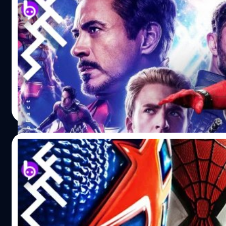
Avengers: Endgame กวาด 6 รางวัลใหญ่ Sat
ได้ 3 ปีซ้อน
Marvel Studios และ Disney ได้รับความสนใจเป็นอย่างมาก
Spider-Man: Far From Home สามารถคว้ารางวัลใหญ่ไปได้ S
เพื่อยกย่องภาพยนตร์ยอดเยี่ยมในสาขาวิทยาศาสตร์, แฟนตาซี, ส
รีส์ทางโทรทัศน์ และรวมถึงผลงานที่สร้างเพื่อฉายในโรงภาพยน
2019 งานการประกาศผลรางวัล Saturn Awards ครั้งที่ 45 ได้จั
ปรีดี ฤกษ์วลีกุล
| 2519 days ago
โดย…
Read More
12/09/2019
เมื่อสัญญา 2 ค่ายพังลง Marvel และ Sony สา
หลังจากข่าวแยกทางของ 2 ค่ายอย่าง Sony และ Marvel จบลง ส
ดูเรื่องของอนาคตเรามาปัดฝุ่นมหากาพย์เรื่องราวของ Spider-M
ด้านการเงินเข้าขั้นวิกฤติ จำให้ต้องขายลิขสิทธิ์ตัวละครออก
มีสัญญาว่า 'สิทธิ์ในการสร้างหนัง Spider-Man จะเป็นของ So