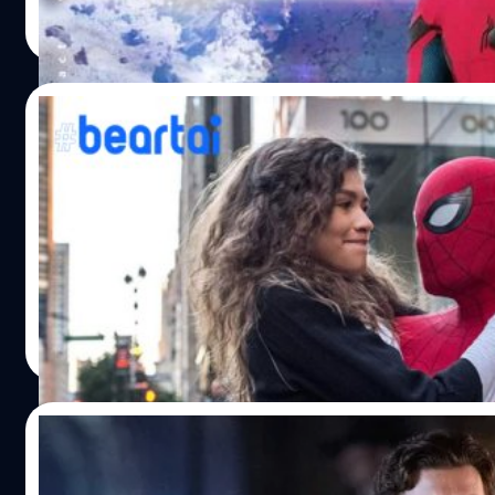
ปรีดี ฤกษ์วลีกุล
| 2544 days ago
แก๊งอาชญากรในร้านอาหารค่ะ…
Read More
20/08/2019
Spider-Man: Far From Home จะเข้าฉายในโรงอ
Spider-Man: Far From Home ถือเป็นหนังที่ได้รับกระแสตอบรั
Marvel) ที่ทำเงินสูงสุดตลอดการของค่าย ล้มแชมป์เก่าอย่าง S
พร้อมเพิ่มฉากที่ถูกตัดออกไปรวมเวลาประมาณ 4 นาที เข้าฉายแบ
นี้จะขยายความในช่วงก่อนที่ปีเตอร์จะเดินทางไปเที่ยวยุโรป ซ
ยุโรปได้ เอาแอ็กชันฟิเกอร์สตาร์วอร์สไปขายเพื่อรวบรวมเงินไปซ
Natnaree TK
| 2545 days ago
เปอร์ฮีโรทิ้งท้ายก่อนไป ด้วยการจัดการแก๊งอาชญากรในร้านอา
Read More
โรงอีกครั้งพร้อมกับเนื้อหาเพิ่มเติม นับจาก Avengers: Endgam
อยากดันตัวเลขให้เกิน 400…
26/07/2019
Spider Man: Far From Home ทำรายได้เกิน 1 