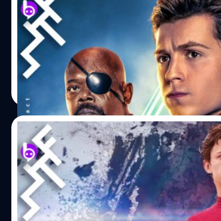
กระแสเกินคาด Spider-Man: Far From Home 
Sony ประกาศนำ Spider-Man: Far From Home เข้าฉายในโรงอีกค
เมื่อบางโรง "ไม่มีผู้ชมสักคน" ผู้ใช้งาน Twitter ชื่อว่า @Fig
ใหม่อีกครั้ง พบว่าตัวโรงหนังนั้นโล่งมากค่ะ (ไม่มีคนจองเ
ref_src=twsrc%5Etfw%7Ctwcamp%5Etweetembed&ref_u
4133508183029820365.ampproject.net%2F1908231648370%2Ffr
Natnaree TK
| 2533 days ago
งานคนอื่น ๆ ก็ระบุว่าว่างมากเช่นเดียวกันแม้จะเป็นโรงที่คนนิย
Read More
https://twitter.com/rapgodnavi/status/11672525547969
ref_src=twsrc%5Etfw%7Ctwcamp%5Etweetembed&ref_u
4133508183029820365.ampproject.net%2F1908231648370
21/08/2019
ref_src=twsrc%5Etfw%7Ctwcamp%5Etweetembed&ref_u
4133508183029820365.ampproject.net%2F19082316483
Spider-Man จะไม่อยู่ใน MCU ต่อ : เหตุ Disn
https://twitter.com/MileyWorld4Eva/status/116723377
ref_src=twsrc%5Etfw%7Ctwcamp%5Etweetembed&ref_u
เว็บไซต์ข่าวบันเทิง Deadline ได้รายงานว่า Disney และ Sony
4133508183029820365.ampproject.net%2F1908231648370%2F
Marvel Studios จะไม่ได้ร่วมสร้าง Spider-Man ภาคต่อไป ราย
กลับค่าย ทำให้ผู้ชมรวมถึงแฟน ๆ ต่างไม่พอใจจนเกิดแฮชแท็ก #b
อนาคต แต่ Sony ได้ปฏิเสธไป เนื่องจากมองว่า Spider-Man: 
เดินทางไปเที่ยวยุโรป ซึ่งเขามีธุระปะปังต้องจัดการมากมาย หา
ว่าจะสามารถต่อยอดความสำเร็จให้กับภาพยนตร์ Spider-Man ต
ขายเพื่อรวบรวมเงินไปซื้อสร้อยคอ แบล็กดาเลียให้ MJ แล้วก็รีบ
(จอห์น วัตต์ส) ผู้กำกับ ได้เซ็นสัญญาสำหรับภาพยนตร์ Spider-M