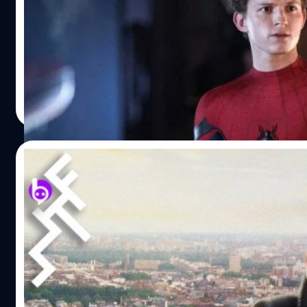
ช่วงนี้เรียกว่าเป็นขาขึ้นของ Marvel กันเลยทีเดียวค่ะ หลัง
รายได้เกิน 1 พันล้านเหรียญเป็นที่เรียบร้อยไปแล้วค่ะ Tom Ho
Home Coming ในปี 2017 รวมถึงปรากฏตัวในหนังรวมอย่าง Ave
เดี่ยวเรื่องที่สองของ Tom Holland Spider Man: Home Coming
Natnaree TK
| 2570 days ago
Read More
15/07/2019
10 อันดับ Box Office (12-14 ก.ค.) : Spider
ล้านเหรียญแล้ว
Spider-Man: Far From Home ยังคงครองแชมป์เป็นสัปดาห์ที่ 2
ทุนสร้าง 160 ล้านเหรียญ Toy Story 4 ก็ยังคงทำรายประสบความ
ทั่วโลกทำไปแล้วถึง 771.1 ล้านเหรียญ จากทุนสร้าง 200 ล้านเห
เข้าถล่มเมือง และมีจระเข้หลุดเข้ามาด้วย ทำรายได้เปิดตัวสัป
เหรียญ Crawl เป็นผลงานการอำนวยการสร้างของ Sam Raimi (แ