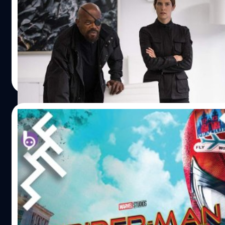
Spider man: Far From Home เล่าเหตุการณ์ต่อจาก Avengers: 
ต่อไปแล้ว เขาจะทำอย่างไรต่อ? อันนี้เอาไปดูในโรงกันเองนะคะ แ
ปอยล์ ยังไม่ดูข้ามเถอะนะ ในฆากหลัง End credit ที่สองของ S
เหมือนยานหรือแลบของ Marvel จาก Captain Marvel จึงเป็นไปได้
เกิดเหตุการณ์มนุษย์ต่างดาวบุกโลกก็ทำให้ Nick Fury เชื่อว่า
Natnaree TK
| 2583 days ago
Read More
09/07/2019
17 อีสเตอร์เอ้กใน Spider-man : Far From H
โดยปกติแล้วหนังที่มีศักยภาพสานต่อเป็นแฟรนไชส์ได้ยาว ๆ มีต้
แทรกจุดเชื่อมโยงกับหนังเรื่องอื่น อ้างอิงถึงต้นฉบับ หรือแอบ
เตอร์เอ้ก" ซึ่งหนังในช่วง 10 ปีให้หลังมานี่ เริ่มมีการสอดแทร
มองเห็นกันครบถ้วนหรือไม่ และเมื่อ Spider-man : Far From Ho
เฟส 3 ไปเฟส 4 หนังยิ่งมีอีสเตอร์เอ้กมากเป็นพิเศษทั้งที่อ้างอิงถ
สุชยา เกษจำรัส
| 2587 days ago
หลัก ๆ ที่เราสังเกตเห็นแล้วหยิบมาฝากกัน 1.ความสัมพันธ์ของเน