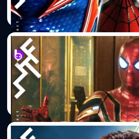
ตอบแทนที่ Marvel ได้จะมีแค่ค่าลิขสิทธิ์รายปีที่ไม่ได้เกี่ยวข
Natnaree TK
| 2521 days ago
หลังการเปิดตัว Spider-Man ในเวอร์ชันต่างๆ มันไม่ได้มีปัญหา
Read More
02/09/2019
ยังได้ไปต่อ! Spider-Man: Far From ทำรายได้ใ
เมื่อระยะเวลาในการฉาย Spider-Man: Far From Home ในโรงภา
โดยการเปิดฉาย Spider-Man: Far From Home เวอร์ชันใหม่ที่เ
ดีเลยทีเดียว ปล. ก่อนหน้านี้ Disney เคยนำ Avengers: Endgam
Avengers: Endgame ทำรายได้รวมทั่วโลกแซงหน้า Avatar และ
ภาพยนตร์ Box Office Mojo ได้รายงานว่า Spider-Man: Far F
ปรีดี ฤกษ์วลีกุล
| 2531 days ago
4.2 ล้านเหรียญ ซึ่งเพิ่มสูงขึ้น 153.2% จากสุดสัปดาห์ก่อนที่ทำ
Read More
01/09/2019