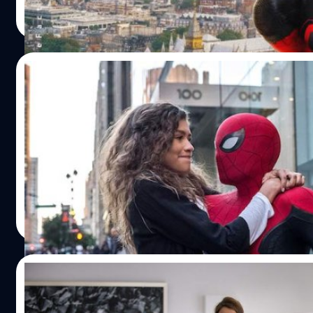
ปรีดี ฤกษ์วลีกุล
| 2581 days ago
Read More
14/07/2019
[มีสปอยล์] แท้จริงแล้ว Spider-Man: Far F
สำหรับใครที่ดู Spider-Man Far From Home มาแล้วก็จะทราบกั
นะคะ เพราะเนื้อหาของบทความนี้มีสปอยล์ 100% เลยค่ะ เนื้อ
ฟังว่า "จริงๆ เดิม Peter ไม่อยากเปิดเผยตัวตนให้สาธารณะทร
ให้ตัวร้ายอย่าง Mysterio หลอก Peter ทำ" จริงๆ หลังล้ม Myste
ก็เติบโตขึ้นแล้ว เราก็ใส่งานให้ Peter อีกครั้งด้วยฉากหลัง end
Natnaree TK
| 2582 days ago
Read More
13/07/2019
[มีสปอยล์] ไขปริศนาฉากหลัง End credit ของ 