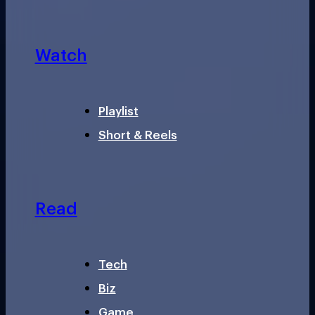
Watch
Playlist
Short & Reels
Read
Tech
Biz
Game