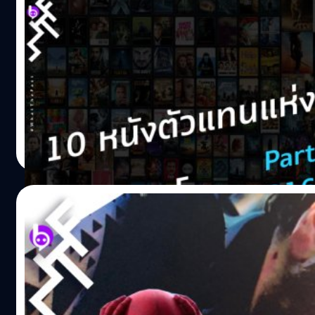
10 หนังตัวแทนแห่งทศวรรษ 2010s: Part 3 ปี
ผ่านไป 6 ปีแล้ว มาดู 4 ปีที่เหลือของทศวรรษ 2010s หรือปี 201
2010-2012 และ 10 หนังตัวแทนแห่งทศวรรษ 2010s: Part 2 ปี 
การพูดถึง การสร้างปรากฏการณ์ และบางครั้งเป็นจิตวิญญาณที่
**หนังแห่งปีของแต่ละสำนัก จะคัดหนังที่คะแนนสูงสุดที่แต่ละ
เป็นหนังที่คนส่วนใหญ่ไม่รู้จัก หรือคุณสมบัติก้ำกึ่งเป็นมินิ
ธนพล น้อยชูชื่น
| 2432 days ago
สการ์ปีนี้มีดราม่าเล็ก ๆ เพราะมีการประกาศผิดให้ La La L
Read More
02/10/2019
พิเคราะห์หลักฐานใหม่ “ปัญหาโลกแตก มิสเตริ
แฟนหนัง Spider-Man Far from Home คงเริ่มได้เก็บรายละเอ
เว็บบอร์ด เรดดิต (reddit) เลยต่างออกมาแสดงความคิดเห็น และ
ไม่น่าจะตายจริงหรือเปล่า? https://www.reddit.com/r/m
utm_content=title&utm_medium=post_embed&utm_nam