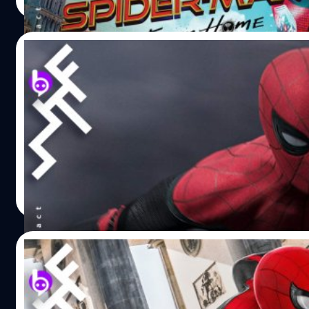
Read More
ก็ในเรื่องความสัมพันธ์ของเน็ดและเบ็ตตี้ ที่ภาคนี้บทของเบ็ตตี้
แฟนกับพีเตอร์ พาร์กเกอร์ ด้วยนะ แต่เป็นช่วงสั้น ๆ พอเลิกรากับพี
บทบาทอย่างมากในจักรวาลสไปเดอร์แมน ในจักรวาลอื่น…
08/07/2019
10 อันดับ Box Office (5-7 ก.ค.) : Spider-Ma
Spider-Man: Far From Home ภาพยนตร์ปิดท้าย Phase 3 ของ M
ในสหรัฐอเมริกา (เปิดตัวตั้งแต่วันอังคารที่ 2 กรกฎาคม 2019
แรกนั้นสูงถึง 580 ล้านเหรียญ จากทุนสร้าง 160 ล้านเหรียญ
แอสเตอร์) จากผลงานสยองขวัญแห่งปี 2018 อย่าง Hereditary 
เหรียญ รวมรายได้จากการฉาย 5 วัน ทำไปแล้ว 10.9…
ปรีดี ฤกษ์วลีกุล
| 2588 days ago
Read More
06/07/2019
แค่ 3 วัน! Spider-Man: Far From Home โกยเงิ
โดยปกติแล้ว ภาพยนตร์ใหม่ส่วนใหญ่จะฉาย (ในสหรัฐอเมริกา)