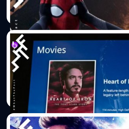
คือ เขาไม่เชื่อว่า มิสเตริโอ (Mysterio) จะตายจริง ๆ เพราะตอ
ธนพล น้อยชูชื่น
| 2501 days ago
นั้นหายไปแล้ว แต่ในฉากคั่นกลางเครดิตจบ (Mid-Credit Scene)
Read More
เจมสัน (J. Jonah Jameson) ซึ่งแสดงโดย เจ.เค.ซิมมอนส์ (J.
ปาร์กเกอร์ (Peter Parker) ในภาพข่าวมิสเตริโอยังคงอยู่ในชุด
โอไปแฉได้มีทางเดียวคือ เขามาทำซีจีเอฟเฟกต์แต่งภาพหลังจากเห
19/09/2019
คอมเมนต์ก็มีทั้งเห็นด้วย และไม่เห็นด้วย เสียงที่ไม่เห็นด้วย
เป็นฝีมือของ เควนติน เบ็ก…
5 หนังสารคดีในจักรวาล MCU จากหนัง Spider
หนัง Spider-Man: Far From Home กำลังออกขายในรูปแบบดิจิท
คราวนี้ก็มีแฟนตาดีจากทวิตเตอร์ @marvelstuff ไปเห็นอีสเตอร์เอ
หนังดูบนเครื่อง และหน้าจอที่ขึ้นมาก็เป็นหนังสารคดีล้วน ๆ ซึ่ง
และเกี่ยวกับอะไร เราลองไปดูกัน https://twitter.com/marve
สิ่งมีชีวิตบนโลก (รวมถึงนอกโลก) หายไปครึ่งหนึ่งในปี 2018 โด
ธนพล น้อยชูชื่น
| 2514 days ago
และชื่อเรื่องที่ว่าด้วยการดีดนิ้ว (The Snap) แสดงว่าความจร
Read More
ใช่ความลับอีกต่อไปสำหรับคนบนโลก ทั้งนี้อนุมานได้ว่าสารคดีน
Far From…
15/09/2019