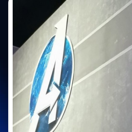
12/06/2019
สรวิศ จำนาญศิลป์
| 2613 days ago
Read More
[E3 2019: Preview] สื่อแรกและสื่อเดียวในไทยที่ไ
“Avengers” อยากรู้เรื่องไหนเรามีคำตอบ!
ในที่สุด Square Enix ก็ออกมาแบไต๋ (เล่นคำ) เกม Avengers ให้เกมเมอ
เสียดายที่ในตัวอย่างมันไม่ค่อยมีฉากเกมเพลย์ให้ดูเท่าไหร่เลยเนอะ..
ได้มีโอกาสยลโฉม Hands-off Demo เกม Avengers มากับตาและได้โ
กำกับด้าน creative ประจำสตูดิโอ Crystal Dynamics ผู้กุมบังเหียน
แชร์ข้อมูลแบบเน้น ๆ ให้สหายเกมชาวไทยกันเสียหน่อย ว่าแล้วก็ตามมาลุ
หลาย! https://m.youtube.com/watch?v=1zl-jT5QyoY จุดเริ่มต้นเร
แรกที่อยากพูดถึงเลยคือเกมนี้ภาพสวย กราฟิกและเอฟเฟกต์อลังการมา
นที่พัฒนามาเองชื่อว่า "The Founder Engine" ซะด้วย โดยเนื้อเรื่องในเก
Dynamics เขาจับมือกับ Marvel ช่วยกันเขียนขึ้นมา (น่าจะเหมือน Spi
เริ่มต้น ณ วัน A-Day ซึ่งเป็นเหมือนวันเฉลิมฉลองทีม Avengers ที่เ