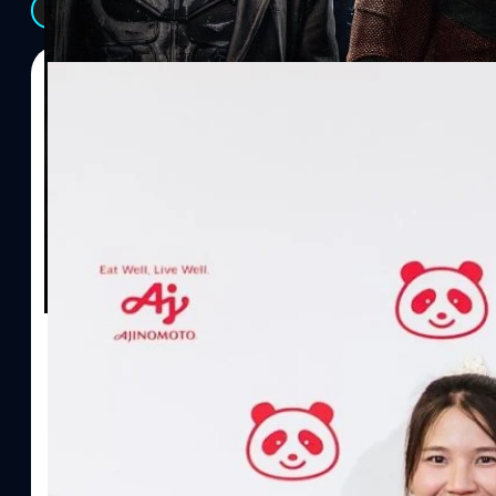
See All
07/08/2026
ทีมคอนเทนต์ BT
| 11 hours ago
Read More
อายิโนะโมะโต๊ะ เผยยุทธศาสตร์ Food Technology 
“AminoScience” เจาะอินไซต์ผู้บริโภคและ B2B
บริษัท อายิโนะโมะโต๊ะ (ประเทศไทย) จำกัด จัดงาน The Heartbeat b
แนวคิดการดำเนินธุรกิจและการพัฒนาผลิตภัณฑ์ที่ขับเคลื่อนด้วยเท
ผู้บริโภค ท่ามกลางการเติบโตของตลาด Health & Wellness ในประเทศไท
บาท หรือคิดเป็นสัดส่วนราว 8% ของผลิตภัณฑ์มวลรวมในประเทศ (GDP
ความรู้หลักรูปแบบผลิตภัณฑ์ / โซลูชันกลุ่มเป้าหมายหลักNutrition
ประโยชน์จากกรดอะมิโน)aminoVITAL, AminoNITE,