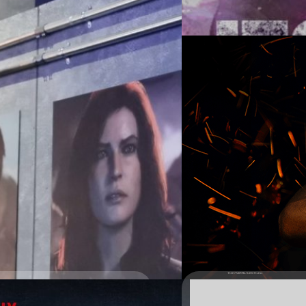
เจสสิกา ฆ่าคนตายมาแล้ว โดยน
Read More
มาสู้คดีแล้ว เจสสิกา ยังสานสั
ภรรยาของเขาอาจเกี่ยวพันกับ
20/03/2017
เผยฮีโร่สะเทือนบู๊ลิ้ม
เหล็กตันมหาประลัย
https://www.youtube.com/wa
Rome, Six Feet Under) เหมาะสำ
ออกอากาศทาง : สตรีมมิ่งซีซัน
ลึกลับ แดนนี่ แรนด์ (ฟินน์ โจ
(ทอม เพลเฟรย) กับ จอย มีชุม (เ
Mano Wanawerusit
| 3427 da
ไพรส์ของเขากำลังถูกครอบงำจา
เฟนเดอร์ ทำให้แรนด์ต้องรวมพ
Read More
27/02/2017