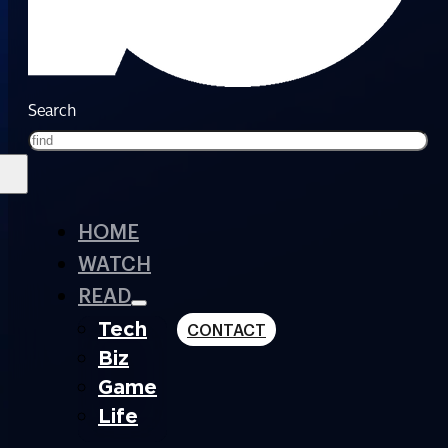
Search
HOME
WATCH
READ
Tech
CONTACT
Biz
Game
Life