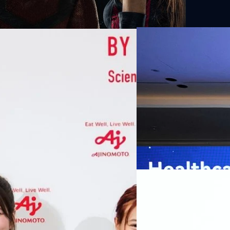
07/08/2026
หัวเว่ยเดินหน้าปฏิวัต
เกมเร่งเครื่อง AI เพื
กรุงเทพฯ, 7 สิงหาคม 2569 — 
Thailand Digital & AI Summi
ชูเทคโนโลยี
พันธมิตรด้านเทคโนโลยีจากไท
ปัญญาประดิษฐ์ (AI) พร้อมประ
ประเทศอย่างเป็นทางการ นายปี
y “AminoScience” ร่วมเปิดเผย
ทีมคอนเทนต์ BT
| 14 hours a
เว่ย เทคโนโลยี่ จำกัด ได้กล่าว
คโนโลยีทางอาหาร และข้อมูลพฤติกรรม
สาธารณสุขไทย และบทบาทของเท
Read More
ประชาชนได้อย่างทั่วถึงมากขึ้น 
ย ซึ่งมีมูลค่ามากกว่า 1.5 ล้านล้าน
มาเปลี่ยนแปลงอุตสาหกรรมสา
06/08/2026
) กลุ่มธุรกิจเทคโนโลยีและองค์
ข้อมูลสุขภาพแบบครบวงจร ตั้งแ
ทางการแพทย์ และผู้บริหารโรง
 & Well-beingAminoScience (การใช้
SYNNEX โชว์กำไร Q2
หลายแห่งในจีน เราเชื่อมั่นว่าค
Recurring Revenue เ
บาท/หุ้น
บริษัท ซินเน็ค (ประเทศไทย) 