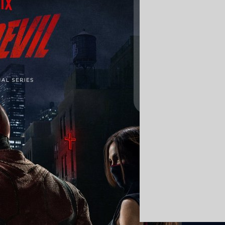
ผจญภัยเมืองคนบาป..ก่อนมีมนุษย์ค
(2014-)
สร้างสรรค์โดย : บรูโน เฮลเล
คอมมิค และผู้ชื่นชอบซีรีส
และสตรีมมิ่งทาง Iflix และ N
Forever(1995) และ Batman &
ฆาตกรรมสะเทือนขวัญ โธมัส แ
Mano Wanawerusit
| 3448 
เดียวของพวกเขา แต่ในเมืองท
ชอบคดีฆาตกรรมดังกล่าวคู่กั
Read More
เป็นเบี้ยล่างของอิทธิพลมืด
-) แดร์เดวิล มนุษย์
ื่อนร่วมอุดมการณ์