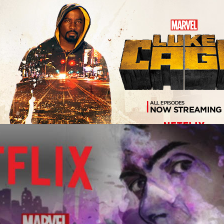
E CAGE (2016) คนจริง..คงกระพัน
ผู้มีอิทธิพลอย่าง คอตตอนเมาธ์ (มาเฮิร์ซชาล่า ลาซบาซ อาลี) และการตามล่า
อ ป๋า (แฟรงค์กี ไฟสัน) เจ้าของร้านตัดผมเปี่ยมคุณธรรมแห่งฮาร์เล็มถูกยิงตาย
ลุค เคจ (ไมค์ โคลเทอร์) ที่หมายโค่นเจ้าพ่อแห่งฮาร์เล็มอย่างคอตตอนเมาธ์
งต่อกรกับ ไดมอนด์แบ็ค (อีริค ลาเรย์ ฮาร์วีย์) คู่แค้นร่วมสายเลือดแล้ว ยังมี
อาห์ ดิลลาร์ด (อัลเฟอร์ วูดาร์ด) สมาชิกสภาเทศบาลที่มีผลประโยชน์ทับซ้อน
ys ago
งต้องหาหลักฐานมาพิสูจน์ความจริงต่อ นักสืบ มิสตี ไนท์ (ซีโมน มิสซิค)
ท เพื่อทวงความยุติธรรมกลับสู่ฮาร์เล็มอีกครั้ง
ssica Jones(2015-) นักสืบสาวแสบ..พลังสลาตัน
atch?v=dALeZqF83FQ บาดแผลในอดีตกำลังจะกลับมาปลุกพลังฮีโร่ของ
มลิสสา โรเซนเบิร์ก (เขียนบทภาพยนตร์ชุด Twilight) เหมาะสำหรับ : คอหนัง
ักๆ คอหนังหรือซีรีส์แนวเฟมินิสต์ ออกอากาศทาง : สตรีมมิ่ง ซีซั่นแรกจำนวน 13
มน (อีริน มอริอาร์ตี) ฆ่าพ่อแม่ตัวเองต่อหน้าต่อตา เจสสิกา โจนส์ (คริส
งเฮลส์คิตเช่นได้ถูกดึงเข้าสู่เกมอันตรายถึงชีวิต และเพื่อช่วยโฮปให้พ้นตาราง
ys ago
ลเกรฟ (เดวิด เทนแนนท์) ชายผู้ดีที่มีพลังในการบงการมนุษย์ และเคยบังคับให้