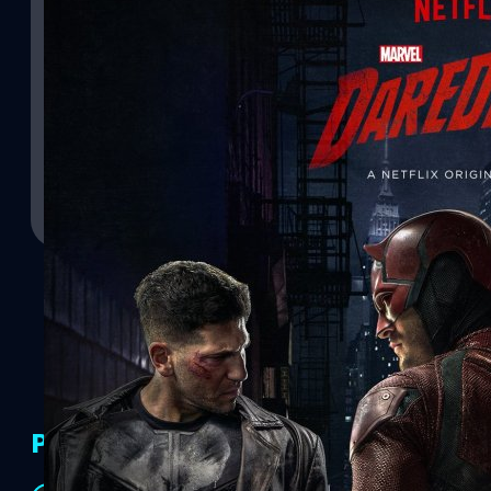
16/03/2017
ปราบอธรรมกับทนายบอดมหากาฬใน Daredevil (2015
อหังการ
แมต เมอร์ดอค ต้องต่อกรทั้งอาชญากรร้ายและหักเหลี่ยมเฉือนคมกับเพ
Mano Wanawerusit
| 3431 days ago
PR Partners
Read More