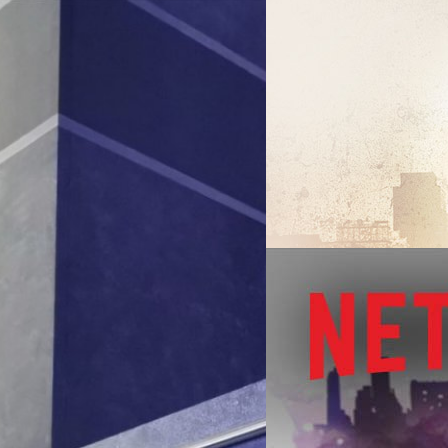
02/04/2017
ฝ่าอิทธิพลมืดกับ LUK
เมื่อเกิดเหตุปล้นอาวุธปืนของ
คนผิดทำให้ เฮนรี่ ฮันเตอร์ หรื
กลายเป็นไฟแค้นที่สุมในใจของ 
ด้เห็น demo ตัวเต็มเกม
แต่งานนี้ไม่ง่ายเพราะนอกจากต้อ
นักการเมืองท้องถิ่นอย่าง มาไร
Mano Wanawerusit
| 3414 da
กับคอตตอนเมาธ์ โดย ลุค เคจ ยั
ร์ได้ชมกับตากันเสียที ซึ่งก็แอบ
ตำรวจสาวที่เขาเคยมีสัมพันธ์สวา
Read More
. แต่เดี๋ยวก่อน! กระผมและทีมงานแบไต๋
อกาสสัมภาษณ์คุณ Noah Hughes ผู้
01/04/2017
เกมนี้แบบเจาะลึกมาด้วย เลยอยากจะมา
ยด้วยกันเลยเหล่าเกมเมอร์ฮีโร่ทั้ง
เจาะคดีเด็ดฮีโร่ใน Je
ื่องราวบทใหม่ของเหล่า Avengers จุด
ก โดยทีมพัฒนาเขาเปรี้ยวใช้เอนจิ้
https://www.youtube.com/w
มนี้จะเป็นเรื่องราวใหม่ที่ทีม Crystal
เธออีกครั้ง สร้างสรรค์โดย : เ
der-man ของเครื่อง PS4) เรื่องราวจะ
หรือซีรีส์ฮีโร่ที่เน้นดราม่าหน
มืองซานฟรานซิสโก…
ตอนทาง Netflix หลังโฮป ชล็อตแ
เตน ริตเทอร์) นักสืบสาวแสบแห่
Mano Wanawerusit
| 3415 da
เจสสิกา จำต้องสืบสาวหาตัว คิ