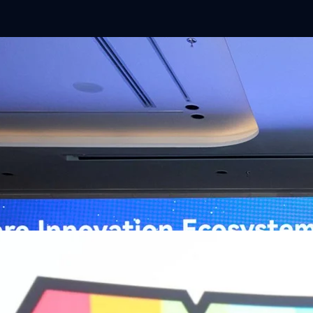
ิวงการสาธารณสุขไทยด้วย AI เปิดตัว 4 นวัตกรรมเปลี่ยน
่อการแพทย์ในประเทศไทย
หัวเว่ย จัดงาน “Huawei AI+ Healthcare Summit” ภายใต้งาน Huawei
t 2026 รวมผู้นำด้านนโยบายสาธารณสุข ผู้บริหารโรงพยาบาลชั้นนำ และ
ยและจีน ร่วมขับเคลื่อนอนาคตของระบบสาธารณสุขไทยด้วยนวัตกรรมและ
กาศความร่วมมือครั้งสำคัญเพื่อยกระดับ Healthcare Ecosystem ของ
เตอร์ จาง ประธานกลุ่มธุรกิจการศึกษาและสาธารณสุขต่างประเทศ บริษัท หัว
go
ถึงความมุ่งมั่นของหัวเว่ยในการสนับสนุนการเปลี่ยนผ่านสู่ยุคดิจิทัลของระบบ
คโนโลยี AI ในการยกระดับคุณภาพการให้บริการทางการแพทย์ให้เข้าถึง
ภายใต้แนวคิด “AI for Health, Health for All” “วันนี้ปัญญาประดิษฐ์กำลังเข้า
ธารณสุขอย่างรวดเร็ว หัวเว่ยมีประสบการณ์ตรงจากการพัฒนาแพลตฟอร์ม
ต่โครงสร้างพื้นฐานด้านคอมพิวติงไปจนถึงโซลูชัน AI สำหรับผู้ป่วย บุคลากร
พยาบาล ซึ่งได้พิสูจน์ผลสำเร็จแล้วในโรงพยาบาลชั้นนำอย่างโรงพยาบาล
/69 โต 18% ลุย AI–Cloud–Green Energy สร้างฐาน
วามร่วมมือระหว่างหัวเว่ยกับพันธมิตรไทยในวันนี้จะช่วยผลักดันวิสัยทัศน์…
ร่งเครื่อง New Growth Engine พร้อมจ่ายปันผล 0.10
จำกัด (มหาชน) หรือ SYNNEX โชว์ผลการดำเนินงานแข็งแกร่ง กำไรสุทธิ