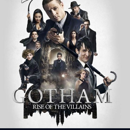
้างคาวใน Gotham ก็อตแธม นครรัตติกาล
อร์ (Bruno Heller- The Mentalist, Rome) ซีรีส์นี้เหมาะสำหรับ :แฟนดีซี
์แนวสืบสวน อาชญากรรม และ แฟนตาซี ออกอากาศ : ทางโทรทัศน์ช่อง Fox
etflix ภาพยนตร์ที่เกี่ยวข้อง : Batman Returns (1992), Batman
 Robin(1997) ก็อตแธมไม่มีวันกลับเป็นเหมือนเดิมอีกต่อไป หลังเกิดเหตุ
ละ มาร์ธา เวย์น คู่สามีภรรยามหาเศรษฐี ต่อหน้า บรูซ เวย์น ลูกชายเพียงคน
days ago
ี่คนบาปต่างเย้ยกฎหมายยังมี จิม กอร์ดอน นายตำรวจตงฉินที่ก้าวเข้ามารับผิด
บ ฮาร์วีย์ บูลล็อค นายตำรวจมือเก๋า โดยหารู้ไม่ว่ากรมตำรวจก็อตแธมต่างตก
เบื้องหลังอาชญากรตัวฉกาจที่คอยก่อเหตุร้ายในก็อตแธม ทำให้จิม…