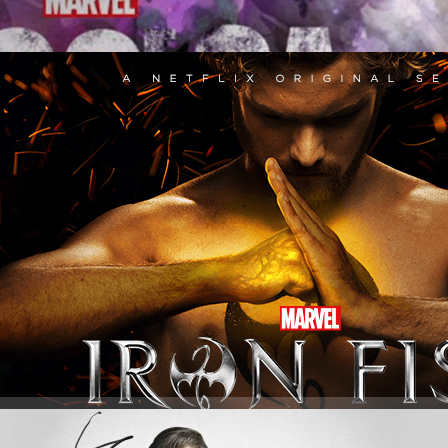
อกจาก เจรี โฮการ์ธ (แครี แอน มอสส์) ทนายเขี้ยวลากดินที่คอยหาหลักฐาน
มพันธ์กับ ลุค เคจ (ไมค์ โคลเทอร์) บาร์เทนเดอร์หนุ่มคงกระพันที่การตายของ
อดีตอันเลวร้ายของเธอ บนหน้ากระดาษ เจสสิกา โจนส์…
คนสุดท้ายของ เดอะดีเฟนเดอร์ Iron Fist (2017-) กำปั้น
tch?v=DMlStpZ-MMY สร้างสรรค์โดย: สก็อตต์ บัค (Scott Buck-Dexter,
หรับ : สาวกซูเปอร์ฮีโรค่ายมาร์เวลและผู้ชื่นชอบหนังหรือซีรีส์ กังฟูแอ็คชัน
แรกครบ 13 ตอนเมื่อวันที่ 17 มีนาคม 2560 ทาง Netflix หลังหายตัวไปอย่าง
นส์) กลับมานิวยอร์คอีกครั้งเพื่อทวงคืนมรดกของเขาในมือของ วาร์ด มีชุม
จสสิกา สตรูป) หุ้นส่วน แต่สิ่งที่แดนนี่คาดไม่ถึงคือ บริษัท แรนด์ เอ็นเตอร์
ys ago
ก มาดามเกา (ไวชิงโฮ) ผู้นำก๊กหัตถา(The Hand) ศัตรูตัวฉกาจของ เดอะ ดี
ลกับ คอลลีน วิง (เจสสิกา…