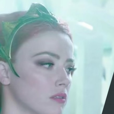
ard โดนลดบท เพราะไม่มี
m’ แจง Amber Heard โดนลดบทบาท