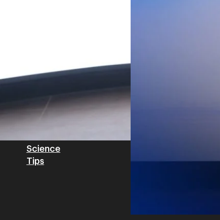
Private Network โครงข่ายไฟ
Read More
วิเคราะห์ข้อมูลบน Cloud ด้ว
สำหรับภาคอุตสาหกรรม ช่วยเส
ไทย รวมถึงนักลงทุนต่างชาติท
บริหารกลุ่มลูกค้าองค์กร บริษั
Tech
Biz
Game
horts
Cars
Corporate
Articles
Features
Executive
Game News
IT News
Insight
Reviews
Local News
Wealth
Science
Tips