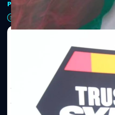
PR Partners
See All
06/08/2026
ทีมคอนเทนต์ BT
| 12 hours ago
Read More
SYNNEX โชว์กำไร Q2/69 โต 18% ลุย AI–Cloud–
Recurring Revenue เร่งเครื่อง New Growth Eng
บาท/หุ้น
บริษัท ซินเน็ค (ประเทศไทย) จำกัด (มหาชน) หรือ SYNNEX โชว์ผลกา
ไตรมาส 2 และงวด 6 เดือนแรกของปี 2569 เติบโต 17.8% และ 17.7% จ
เติบโตของรายได้อย่างมีนัยสำคัญ พร้อมประกาศจ่ายเงินปันผลระหว่าง
ไม่ได้รับสิทธิปันผล (XD) วันที่ 19 สิงหาคม 2569 และกำหนดจ่ายเงินปั