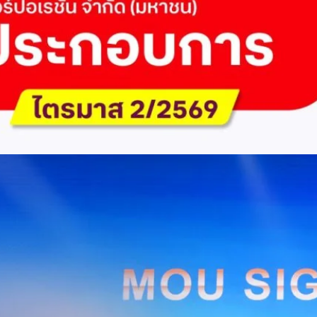
ัด (มหาชน) รายงานผลประกอบการประจำไตรมาส 2/2569 มีกำไรสุทธิหลังหัก
เนื่องเป็นไตรมาสที่ 6 พร้อมอนุมัติจ่ายเงินปันผลระหว่างกาลรวม 5.2 พันล้าน
 โดยผลการดำเนินงานหลักได้รับปัจจัยหนุนจากการบริหารต้นทุนและการเติบโต
การเงิน (Q2/2569)มูลค่า / สถิติการเปลี่ยนแปลง (YoY)การเปลี่ยนแปลง
(ไม่รวม IC)4.14 หมื่นล้านบาท+0.8%+0.8%EBITDA2.83 หมื่นล้าน
ักภาษี (NPAT)6.6 พันล้านบาท+3.2 เท่าทรงตัวอัตราส่วนหนี้สินสุทธิต่อ
่า ปัจจัยขับเคลื่อนด้านฐานผู้ใช้และเทคโนโลยี ด้านปริมาณผู้ใช้งาน ไตรมาสนี้
ี่เพิ่มขึ้น 4.79 แสนเลขหมาย รวมเป็น 48.6 ล้านเลขหมาย (ในจำนวนนี้เป็นผู้ใช้
ะผู้ใช้บริการอินเทอร์เน็ตบ้านเพิ่มขึ้น 2.8 หมื่นราย โดยปัจจัยที่ส่งผลต่อการ
การกระตุ้นเศรษฐกิจภาครัฐ (ไทยช่วยไทย พลัส)…
Huawei Cloud ลงนาม MOU ผสานคลาวด์ระดับโลกและ
ริยะ สยายปีกภาคอุตสาหกรรมและการผลิต พร้อมดัน
ิตยุค AI
AIS Business และ Huawei Cloud ลงนามความร่วมมือ (MOU) เพื่อขับ
ารผลิตอัจฉริยะที่ใช้ข้อมูลและ AI เป็นกลไกสำคัญ โดยผสานความแข็งแกร่ง
าคธุรกิจไทยของ AIS Business เข้ากับเทคโนโลยี Cloud, AI และองค์ความรู้
wei Cloud เพื่อช่วยให้ผู้ประกอบการสามารถนำเทคโนโลยีไปยกระดับ
ธรรม ภายใต้ความร่วมมือดังกล่าว ทั้งสองฝ่ายจะร่วมกันพัฒนาโครงสร้างพื้น
่การเชื่อมต่อข้อมูลจากเครื่องจักรและระบบการผลิตภายในโรงงานผ่าน 5G