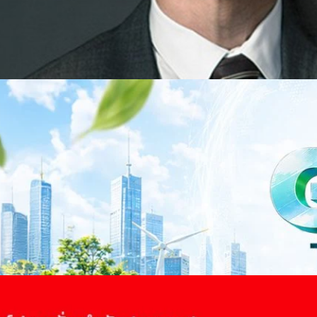
าว TODAY เปิดเวทีใหญ่ SUSTAIN CITY: THE GREEN
รับตัวสู่เศรษฐกิจสีเขียวอย่างยั่งยืน
ำนักข่าว TODAY จัดงาน SUSTAIN CITY: THE GREEN TRANSITION เวทีแลก
ี่ยนผ่านสู่เศรษฐกิจและสังคมสีเขียว พร้อมนำเสนอแนวทางที่สามารถนำไป
ภาครัฐ ภาคธุรกิจ และผู้เชี่ยวชาญในหลากหลายสาขา ผ่านประเด็นสำคัญว่า
เพื่อเดินหน้าสู่ความยั่งยืนและบรรลุเป้าหมาย Net Zero อย่างเป็นรูปธรรม
จ การเงิน และพลังงาน Green Transitioning: Shifting Systemพลิกโครงสร้าง
ours ago
ะเชื่อมโยงนโยบายกับเทคโนโลยี เพื่อขับเคลื่อนประเทศไทยสู่เศรษฐกิจสีเขียว
วงศ์สวัสดิ์รองนายกรัฐมนตรีและรัฐมนตรีว่าการกระทรวงการอุดมศึกษา
ม Green Transitioning: Decarbonize Unlockร่วมสำรวจแนวทางที่ภาคธุรกิจ
ื่อลดการปล่อยคาร์บอน และเดินหน้าสู่เป้าหมาย Net Zero พบกับ คุณปัณ
ธานกรรมการบริหาร ฝ่ายวิศวกรรมโครงสร้างบริษัท…
 Q2/2569 กำไรสุทธิ 6.6 พันล้านบาท จ่ายปันผล 5.2