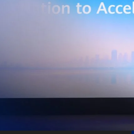
เบอร์ และระบบเชื่อมต่อที่ปลอดภัย ไปจนถึงการรวบรวม ประมวลผล และ
ยศักยภาพการประมวลผลของ GPU เพื่อต่อยอดสู่แอปพลิเคชัน AI และโซลูชัน
ริมขีดความสามารถในการแข่งขัน และสร้างความพร้อมรองรับผู้ประกอบการ
ี่ต้องการขยายฐานการผลิตในประเทศไทย นายภูผา เอกะวิภาต หัวหน้าคณะผู้
ท แอดวานซ์ อินโฟร์ เซอร์วิส จำกัด (มหาชน) กล่าวว่า…
Life
SOCIAL MEDIA
Environment
Health
People
Instagram
Trends
Wellness
Facebook