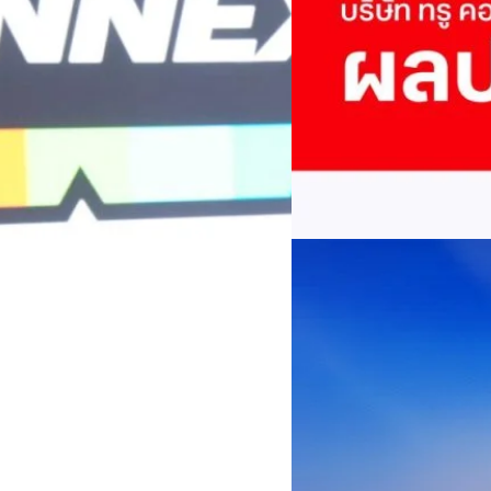
พันล้าน
บริษัท ทรู คอร์ปอเรชั่น จำก
ภาษี 6.6 พันล้านบาท ทำกำไรต่อ
บาท คิดเป็น 0.15 บาทต่อหุ้น
ของฐานผู้ใช้งาน ตัวชี้วัดทาง
(QoQ)รายได้จากการให้บริการ 
ทีมคอนเทนต์ BT
| 2 days ago
บาท+13.5%+1.1%กำไรสุทธิหลังห
EBITDA3.7 เท่า-0.3 เท่า-0.1 เท
Read More
มีผู้ใช้บริการโทรศัพท์เคลื่อนท
บริการ 5G รวม 19.3 ล้านราย) แล
04/08/2026
เพิ่มขึ้นของตัวเลขมาจากโครง
AIS Business ผนึก 
โซลูชันเชื่อมต่ออัจฉ
ประเทศไทยสู่ฐานการผล
กรุงเทพฯ, 3 สิงหาคม 2569 – 
เคลื่อนภาคอุตสาหกรรมไทยสู่ก
ด้านโครงข่ายและความเข้าใจในภ
ด้านการผลิตระดับโลกของ Hua
กระบวนการผลิตได้อย่างเป็นรูป
Worawalan
| 2 days ago
ฐานดิจิทัลแบบครบวงจร ตั้งแต