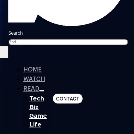
Search
HOME
WATCH
READ
Tech
CONTACT
Biz
Game
Life