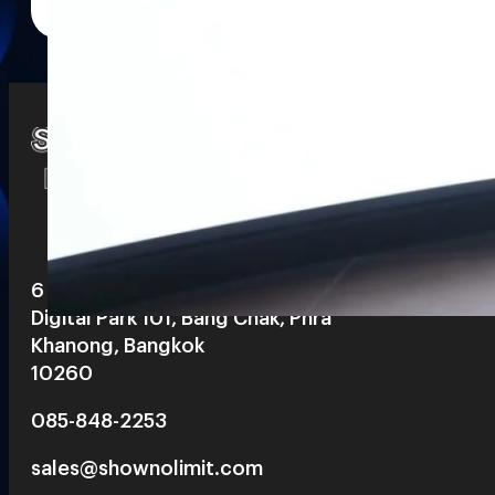
Watch
Playlists
S
& Reels
6 th floor, Pegasus Building, True
Digital Park 101, Bang Chak, Phra
Khanong, Bangkok
10260
085-848-2253
sales@shownolimit.com