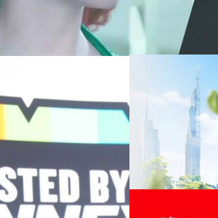
06/08/2026
ครบรอบ 6 ปี สำนักข่
TRANSITION ถกแนวทางป
เนื่องในโอกาสครบรอบ 6 ปี ส
เปลี่ยนมุมมองเกี่ยวกับการเปล
Green Energy สร้างฐาน
ประยุกต์ใช้ได้จริง จากผู้แทน
ine พร้อมจ่ายปันผล 0.10
ประเทศไทยควรปรับตัวอย่างไร ? 
ทั้งในมิติของภาครัฐ ภาคธุรกิ
รดำเนินงานแข็งแกร่ง กำไรสุทธิ
รัตนาภรณ์ ศรีนวลจันทร์
| 17 h
เศรษฐกิจ ปรับห่วงโซ่คุณค่า แล
ากช่วงเดียวกันของปีก่อน สูงกว่าการ
โดย ศาสตราจารย์ ดร. ยศชนัน 
Read More
วิทยาศาสตร์ วิจัยและนวัตกรร
กาล 0.10 บาทต่อหุ้น โดยกำหนดวันที่
สามารถนำ Green Tech มาใช้เพ
04/08/2026
นผลวันที่
วรรธน์ นิลกิจศรานนท์ รองประ
True เผยผลประกอบการ