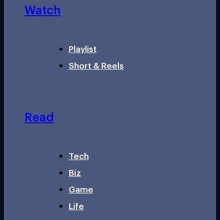
Watch
Playlist
Short & Reels
Read
Tech
Biz
Game
Life