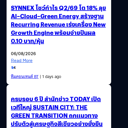
SYNNEX โชว์กำไร Q2/69 โต 18% ลุย
AI–Cloud–Green Energy สร้างฐาน
Recurring Revenue เร่งเครื่อง New
Growth Engine พร้อมจ่ายปันผล
0.10 บาท/หุ้น
06/08/2026
Read More
ทีมคอนเทนต์ BT
| 1 days ago
ครบรอบ 6 ปี สำนักข่าว TODAY เปิด
เวทีใหญ่ SUSTAIN CITY: THE
GREEN TRANSITION ถกแนวทาง
ปรับตัวสู่เศรษฐกิจสีเขียวอย่างยั่งยืน