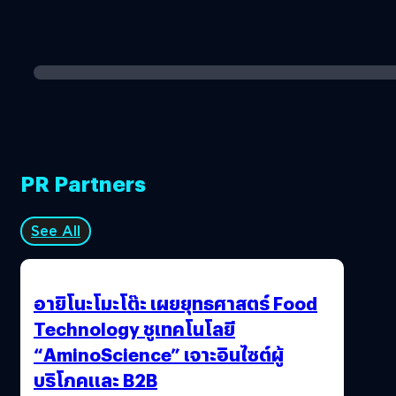
PR Partners
See All
อายิโนะโมะโต๊ะ เผยยุทธศาสตร์ Food
Technology ชูเทคโนโลยี
“AminoScience” เจาะอินไซต์ผู้
บริโภคและ B2B