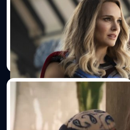
ต้องกิน 9,000 แคลอรีต่อวัน” และเฮมส์เวิร์ธยอมรับว่า "มันคือ
‘Thor: Love and Thunder’ กวาดรายได้ทั่ว
การออกกำลังกาย กิน ออกกำลังกาย กิน ไม่มีอย่างอื่น แล้วผม
โลกกว่า 26,000 ล้านบาท
ก็กลับมาแสดงในภาพยนตร์ที่ยิ่งใหญ่กว่าที่เคยแสดงมา" ตอน
แรกเฮมส์เวิร์ธคิดว่าการรักษากล้ามนั้นเป็นเรื่องง่ายมาก แต่พอ
'Thor: Love and Thunder' ยังคงติดอันดับที่ 1 บนตาราง
มาคิดดูดี ๆ เขาต้องรักษากล้ามเนื้อเอาไว้ตั้ง 4 เดือนเพื่อถ่าย
บ๊อกซ์ออฟฟิศสหรัฐฯ เป็นสัปดาห์ที่ 2 ติดต่อกัน โดยเก็บราย
ภาพยนตร์เรื่องนี้ แม้แต่ผู้กำกับอย่าง ไทก้า…
ได้เพิ่มไปอีก 46 ล้านเหรียญ
ปรีดี ฤกษ์วลีกุล
| 1482 days ago
Read More
14/07/2022
Chris Hemsworth ยอมไม่กินเนื้อ เพื่อเข้า
ฉากจูบกับ Natalie Portman ที่เป็นวีแกน
นาตาลี พอร์ตแมน (Natalie Portman) ออกมาเปิดเผยเรื่อง
ราวความประทับใจจากกองถ่าย ’Thor: Love and Thunder'