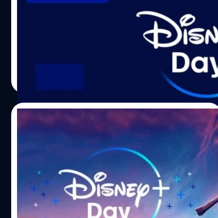
เขาเดินผ่าน ผมอยากเป็นแบบเขาบ้าง แค่นั้นแหละครับ” "คือ
ถ้าผมโชคดีพอมันก็อาจจะเกิดขึ้นนะ ผมรู้จัก เคที เคนเนดี
Disney+ Hotstar สตรีมมิ่งจากสตูดิโอชื่อดังอย่าง ดิสนีย์
(Kathy Kennedy) เป็นอย่างดีเพราะเธอเคยทำงานร่วมกับ ส
(Disney) เตรียมฉลอง Disney+ Hotstar Day ในวันที่ 8
ปีลเบิร์ก (Steven Spielberg) ในตอนที่ผมกำลังถ่ายหนังเรื่อง
กันยายน 2022 ที่จะถึงนี้ พร้อมเนื้อหาสุดเอกซ์คลูซีฟ จากทั้ง
‘Empire…
ดิสนีย์เอง และสตูดิโอในเครือ อาทิ พิกซาร์ (Pixar), มาร์เวล
(Marvel), สตาร์ วอร์ส (Star Wars), เนชั่นแนล จีโอกราฟิก
ศุภกานต์ เหล่ารัตนกุล
| 1445 days ago
(National Geographic) และอีกมากมาย
Read More
22/08/2022
รอเลย!! Thor: Love and Thunder สตรีม
พร้อมกันบน Disney+ 8 ก.ย. นี้ ฉลอง
Disney+ Day
ใครที่รอดูย้อนหลังกันอยู่สำหรับภาพยนตร์ฟอร์มยักษ์ 'ธอร์:
ด้วยรักและอัสนี (Thor: Love and Thunder)' ภาพยนตร์เรื่อง
ล่าสุดจากทาง 'มาร์เวล สตูดิโอส์ (Marvel Studios)' ล่าสุดวัน
นี้ (22 สิงหาคม 2022) ทาง Disney+ สตรีมมิ่งแหล่งรวม