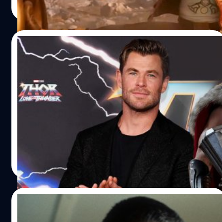
Read More
04/06/2023
Chris Hemsworth เผยเหตุผลเดียวที่จะทำให้
เขากลับมารับบทเป็น ‘Thor’ ในภาคต่อไป
คริส เฮมส์เวิร์ธ (Chris Hemsworth) ผู้รับบทเป็น ธอร์ ในจักร
วาลมาร์เวล (Marvel) เผยว่าเขาจะกลับมารับบทเป็น 'เทพเจ้า
สายฟ้า' หรือ 'ธอร์' โดยมีเงื่อนไขเพียงอย่างเดียวเท่านั้น ซึ่งใน
ขณะนี้ยังไม่มีรายงานที่ชัดเจนแต่อย่างใดว่าคนดูจะได้เห็นเฮ
มส์เวิร์ธรับบทเป็นธอร์อีกครั้ง โดยในช่วงก่อนหน้านี้เฮมส์เวิร์ธมี
สรัลชนา บุญชูกุศล
| 1161 days ago
เหตุผลจำเป็นส่วนตัวที่ทำให้เขาตัดสินใจพักงานการแสดงไป
Read More
เนื่องจากเขาได้พบว่ามีความเสี่ยงและแนวโน้มที่จะเป็นโรคอัล
ไซเมอร์ ในขณะที่ถ่ายทำซีรีส์สารคดีเรื่อง 'Limitless With
Chris Hemsworth' ซึ่งนี่ก็เป็นหนึ่งในเหตุผลที่ทำให้คนดูจึงไม่
27/04/2023
ค่อยได้เห็นผลงานการแสดงของเขามากนักในช่วงที่ผ่านมา
เมื่อเร็ว ๆ นี้เฮมส์เวิร์ธได้ให้สัมภาษณ์กับทาง AccionCine และ
Russell Crowe เผย สตูดิโอไม่ยอมจ่ายค่า