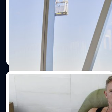
Chris Hemsworth ตรวจพบยีนเสี่ยง มีแนว
โน้มเป็นโรคอัลไซเมอร์มากกว่าคนปกติ 8-10
เท่า!
นักแสดงหนุ่ม คริส เฮมส์เวิร์ธ (Chris Hemsworth) เปิดเผยใน
สารคดี ‘Limitless with Chris Hemsworth’ ว่าตรวจพบยีนที่
มีแนวโน้มความเสี่ยงต่อโรคอัลไซเมอร์มากกว่าคนทั่วไป 8-10
เท่า
ประภาส อยู่เย็น
| 1359 days ago
Read More
14/11/2022
อย่างตึง… Daniel Craig โชว์ลีลาเต้นสุดยียวน
ในโฆษณาวอดกาสุดหรู กำกับโดย Taika
Waititi
แดเนียล เครก (Daniel Craig) สลัดภาพสายลับมาดเท่ โชว์