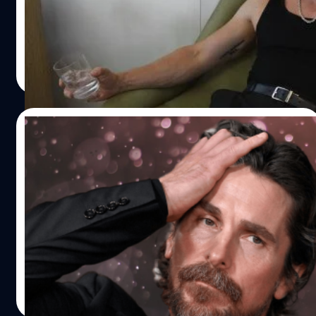
ลีลาเต้นลืมตายอย่างตึงในโฆษณาวอดก้า Belvedere กำกับ
โดยผู้กำกับอารมณ์ดี ไทกา ไวทีที (Taika Waititi)
ประภาส อยู่เย็น
| 1363 days ago
Read More
10/10/2022
ช็อก! Christian Bale ลั่น อยากเกษียณจาก
การเป็นนักแสดงตอนนี้เลย
นักแสดงผู้เคยรับบทเป็นตัวร้ายใน 'Thor: Love and Thunder'
อย่าง คริสเตียน เบล (Christian Bale) ได้ออกมาระบายความ
รู้สึกเกี่ยวกับอาชีพนักแสดงของเขาว่า เขาอยากเกษียณออก
จากการเป็นนักแสดง เพราะเขามีความสุขในการทำอย่างอื่นที่
ไม่ใช่การแสดงและจะขอบคุณมากถ้าเกษียณได้ตอนนี้เลย
ปัญญา เสือสิงห์
| 1398 days ago
เบลให้สัมภาษณ์กับ GQ เกี่ยวกับเรื่องนี้ว่า "ถ้าเกษียณได้ตอนนี้
Read More
ผมจะยินดีอย่างยิ่งเลย ผมคิดมาตลอดเลยว่า 'เมื่อไหร่เรื่องนี้