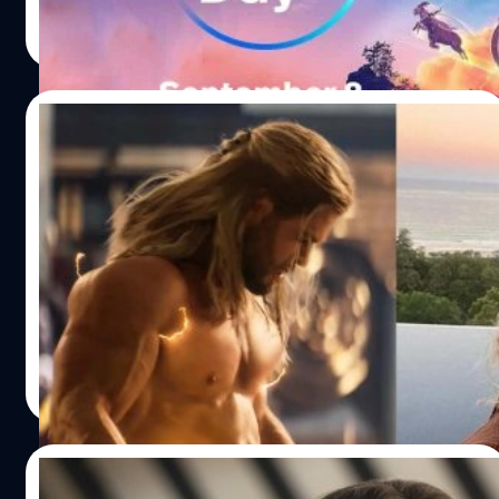
เนื้อหาจากสตูดิโอชื่อดังภายใต้เครือข่ายดิสนีย์ (Disney) ได้
ศุภกานต์ เหล่ารัตนกุล
| 1447 days ago
ประกาศวันฉายภาพยนตร์ 'ธอร์: ด้วยรักและอัสนี' ในวันที่ 8
Read More
กันยายนนี้ ที่จะตรงกับวันฉลองเข้าสู่ปีที่ 4 ของ Disney+
22/07/2022
Chris Hemsworth เผย ภรรยาไม่ปลื้ม คิดว่า
กล้ามเขาตอนนี้ใหญ่เกินไป
คริส เฮมส์เวิร์ธ (Chris Hemsworth) ให้สัมภาษณ์ในรายการ
USA Today ว่า ภรรยาของเขา เอลซา พาทากี (Elsa Pataky)
ไม่ชอบกล้ามเนื้อของเขาช่วงที่ต้องรับบทธอร์ในเรื่อง 'Thor:
Love and Thunder' สักเท่าไหร่ เฮมส์เวิร์ธเล่าในรายการว่า
"ภรรยาของผมชอบพูดว่า 'กล้ามนี่มันมากไปแล้วนะ' คือเพื่อน
ลลิตา คงสด
| 1478 days ago
ผู้ชายหลายคนชมหุ่นของผมว่า 'เยี่ยมไปเลย' แต่เพื่อนผู้หญิง
Read More
หลาย ๆ คนและครอบครัวชอบพูดว่า 'อี๋'" เฮมส์เวิร์ธเสริมอีกว่า
เขาฟิตหุ่นในช่วงล็อกดาวน์โควิด-19 เพราะความเบื่อหน่าย
"การนั่งอยู่เฉย ๆ ในช่วงล็อกดาวน์ก็เหมือนอยู่ในคุก ซึ่งกิจวัตร
18/07/2022
ของผมคือการว่ายน้ำ ฝึกศิลปะการต่อสู้ การยกน้ำหนัก และ