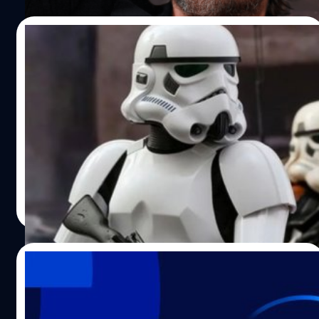
จะจบลง? มันต้องจบลงได้เสียที' ผมชอบทำสิ่งที่ไม่เกี่ยวกับ
การถ่ายหนัง และผมพบว่าตัวเองมีความสุขมากที่ไม่ต้องแต่ง
04/10/2022
ตัวและไม่ต้องแสร้งทำเป็นตัวตนคนอื่น (บทตัวละคร) เป็นเวลา
นาน" "มันเป็นเวลาหลายปี ที่ผมรู้สึกเสียใจ คุณรู้ไหม ผมไม่ได้
Christian Bale เผย ฝันอยากจะเล่นเป็นส
อยู่ในภาพลวงตาเกี่ยวกับความจริงที่ว่า เหตุผลเดียวที่ผมได้
ตอร์มทรูปเปอร์ใน ‘Star Wars’
รับความสนใจหรือรู้สึกว่ามีประโยชน์ในโลกนี้ คือเมื่อผมแสร้ง
เป็นตัวตนอื่น (บทตัวละคร) ที่ไม่ใช่ตัวตนตัวเองใช่ไหม นั่นเป็น
คริสเตียน เบล (Christian Bale) ถือเป็นนักแสดงระดับออสกา
เหตุผลที่การสัมภาษณ์ เป็นสิ่งที่แปลกเพราะผมชอบมัน เดี๋ยว
ร์ ที่มีผลงานดังมากมายหลายเรื่อง ไม่ว่าจะเป็นการรับบทแบท
ก่อนนะ พูดแบบนี้ ผมจะตกงานเอาน่ะสิ” โดยเหตุผลที่เบลพูด
แมนของฝั่ง DC รวมถึงบทบาทล่าสุด อย่างการเป็นตัวร้าย
เช่นนี้เป็นเพราะว่า เบลในอดีตนั้นเข้าวงการนักแสดงมาตั้งแต่
Gorr the God Butcher ในเรื่อง ‘Thor: Love & Thunder’ แม้
อายุ 11 ในเรื่อง 'Empire of the Sun' หลังจากที่เขารับบทนี้ไป
จะเคยรับบทใหญ่ ๆ มานักต่อนักแล้ว แต่ตัวเบลก็มีจักรวาล
ลลิตา คงสด
| 1404 days ago
จนได้มีชื่อเสียง เขาก็ตระหนักได้ถึงความจริงว่า รายได้จาก
หนังที่เขาอยากมีส่วนร่วมสักครั้งในชีวิตด้วย นั่นก็คือจักรวาล
Read More
การแสดงของเขามากพอที่จะเลี้ยงดูครอบครัวได้ จึงไม่มีทาง
'Star Wars' ซึ่งเบลได้ออกมาให้สัมภาษณ์เกี่ยวกับเรื่องนี้ รวม
เลือกที่จะรับบทนักแสดงต่อไป เพื่อหาเลี้ยงชีพ สุดท้ายสิ่งที่
ถึงเปิดเผยบทบาทในฝันที่เขาอยากจะเล่นในแฟรนไชส์นี้ด้วย
เบลอยากจะสื่อให้เราได้ทราบคือ ตั้งแต่ที่เขาเข้าวงการนัก
“ทั้งหมดที่ผมอยากได้จาก 'Star Wars' ก็แค่การได้ใส่ชุด 'Star
25/08/2022
แสดงมา ผู้คนอาจไม่ได้รู้เลยว่าตัวตนจริง ๆ ของเขานั้นเป็นคน
Wars' แล้วเอาหัวไปชนกับประตูหรืออะไรสักอย่างที่ผมเดิน
เช่นไร จากที่เขาแสดงมาตั้งแต่ยังเด็ก ทำให้ผู้คนจดจำบทตัว
ผ่าน เหล่าเนิร์ดตัวจริงที่ดู 'Star Wars' มาหลายรอบจะรู้ดีว่า
Thor 4 นำทัพหนัง/ซีรีส์ใหม่ฉลอง Disney+
ละครที่เขาแสดง…
มันมีฉากหนึ่งที่หัวของสตอร์มทรูปเปอร์ ชนเข้ากับประตูตอนที่
Hotstar Day เตรียมสตรีมพร้อมกัน 8 ก.ย. นี้