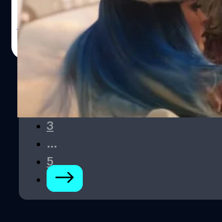
ว่า คริส เฮมส์เวิร์ธ (Chris Hemsworth) พระเอกของเรื่อง ถึง
ขั้นยอมไม่กินเนื้อสัตว์ก่อนเข้าฉากจูบ ก็เพื่อให้เกียรติกับเธอที่
เป็นวีแกน (ไม่ทานเนื้อสัตว์) นักแสดงหญิงผู้รับบท เจน ฟอส
วิทวัส ปัญญาเลิศวุฒิ
| 1486 days ago
เตอร์ กล่าวถึงเฮมส์เวิร์ธในรายการ Capital FM ของสหราช
Read More
อาณาจักร เมื่อไม่กี่วันก่อนว่า “เขานิสัยดีจริง ๆ วันที่เรามีเข้า
ฉากจูบด้วยกัน เช้าวันนั้นเขายอมไม่กินเนื้อสัตว์ เพราะเขารู้ว่า
ฉันเป็นวีแกน คือเขาเป็นพวกชอบกินเนื้อเกือบทุกครึ่งชั่วโมง ที่
1
จริงฉันไม่ได้คิดจะโกรธหรือสนใจในเรื่องนี้เลย แต่เขาคิดถึง
คนอื่นก่อนเสมอ เขาเป็นคนดีมาก” ด้าน เทสซา ธอมป์สัน
2
(Tessa Thompson) หนึ่งในนักแสดงนำของเรื่อง ที่นั่งอยู่ข้าง
3
ๆ พอร์ตแมน ก็พูดเสริมเกี่ยวกับเรื่องนี้ว่า “ฉันไม่รู้เลยนะเนี่ยว่า
เขายอมไม่กินเนื้อสัตว์ คือแบบเช้าวันนั้นเขาเหมือนกินวัวกระทิง
…
เข้าไปเลย นั่นมันเป็นอะไรที่น่ารักมาก" ก่อนหน้านี้ ลุค ซอก
5
ชี (Luke Zocchi) เทรนเนอร์ส่วนตัวของเฮมส์เวิร์ธเคยออกมา
ให้สัมภาษณ์ว่า พระเอกคนดังต้องกินข้าววันละ 7 มื้อ…