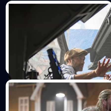
28/11/2023
Taika Waititi เผย ตอนแรกไม่สนใจกำกับ
‘Thor: Ragnarok’ แต่ยอมทำเพราะจน อยาก
หาเงินเลี้ยงลูก
ไทกา ไวทิทิ (Taika Waititi) เผยว่า จริง ๆ แล้วเขาไม่มีความ
สนใจอยากกำกับ 'Thor: Ragnarok' ของ MCU แต่ต้องยอมทำ
เพราะอยากหาเงินไปเลี้ยงลูก
ประภาส อยู่เย็น
| 984 days ago
Read More
15/11/2023
Taika Waititi ยืนยัน จะไม่ได้กำกับ ‘Thor 5’
แน่นอน