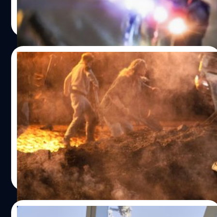
ที่ฉายในปี 1989 แต่ก็ทำให้ผู้ชมฝันถึงโลกอันซิวิไลซ์ในปี 2015
ธนพล น้อยชูชื่น
| 1313 days ago
อย่างน่าตื่นเต้น เช่นเดียวกับหนังชั้นครูอย่าง '2001: A Space
Read More
Odyssey' ที่ทำนายเหตุการณ์เดินทางข้ามดวงดาวในปี 2001
แม้จะสร้างและออกฉายก่อนหน้านานถึง 33 ปีก็ตาม จึงน่า
สนใจว่าโลกภาพยนตร์โดยเฉพาะฝั่งฮอลลีวูดนั้นทำนายทาย
12/12/2022
ทักโลกในปี 2023 ไว้อย่างไรบ้าง ซึ่งเราได้รวบรวมมาดังนี้
Disney ส่งหนัง Marvel เข้าชิงออสการ์ ปี
2023 สาขาหนังยอดเยี่ยม-กำกับ-เทคนิคพิเศษ
ยอดเยี่ยม
Disney เตรียมส่งหนัง Marvel Studio 3 เรื่อง เข้าชิงรางวัลออ
สการ์ ปี 2023 ทั้งสาขาภาพยนตร์ยอดเยี่ยม, สาขาผู้กำกับ
ภาพยนตร์ยอดเยี่ยม และ สาขาเทคนิคพิเศษยอดเยี่ยม
ประภาส อยู่เย็น
| 1335 days ago
Read More
18/11/2022