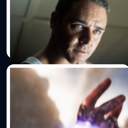
ได้แชร์เรื่องราวถึงสิ่งที่จะทำให้เขากลับมาสวมชุดรับบทเป็นธ
โรงแรม-ค่าเช่ารถยนต์ เพื่อบีบให้เขาออกจาก
อร์อีกครั้ง “ตอนนี้ผมยังไม่รู้เลย เหมือนอย่างที่ผมเคยพูดไป
หนัง ‘LA Confidential’
แล้วว่าทุกอย่างมันขึ้นอยู่กับประเภทของเรื่องราว มันต้องเป็น
รัสเซล โครว์ (Russell Crowe) นักแสดงรุ่นใหญ่ เปิดเผย
อะไรที่พิเศษและไม่เหมือนใคร สิ่งที่ผมไม่ต้องการก็คือการ
Warner Bros. เพื่อบีบให้เขาออกจากหนัง 'LA Confidential'
แสดงหรือทำอะไรแบบเดิม ๆ กับตัวละครไปจนจบ จนกระทั่ง
ทำให้ผู้ชมรู้สึกเซ็ง รู้สึกเหนื่อยล้า แต่ถ้าเรื่องราวมันมีความตื่น
ประภาส อยู่เย็น
| 1199 days ago
เต้นมากขึ้นเมื่อไหร่ ผมก็ยินดีที่จะกลับมาอยู่เสมอ" เฮมส์เวิร์ธ
Read More
เล่าต่อว่า “ถ้ามันมีเรื่องราวใหม่ ๆ มันต้องเป็นอะไรที่พิเศษมาก
แน่ ๆ ผมมั่นใจว่ามันยังมีเรื่องที่น่าตื่นเต้นให้เล่า จนทำให้ผู้ชม
นั้นยอมรอเพื่อจะได้ดูเรื่องราวเหล่านั้น” ซึ่งในอนาคตเฮมส์เวิร์
03/01/2023
ธนั้นจะกลับมารับบทเป็น ธอร์ อีกครั้ง และจะกลับมาร่วมงาน
กับทางมาร์เวลอีกหรือไม่ คงต้องรอติดตามกันต่อไป และหาก
ปีแห่งสงคราม การเสียสละและความหวัง รวม
ใครที่อยากติดตามผลงานการแสดงของเฮมส์เวิร์ธ เร็ว ๆ นี้ เขา
หนังดังที่มีเหตุการณ์เกิดในปี 2023
จะมีผลงานภาพยนตร์เรื่อง 'Extraction…
ปีแห่งสงคราม การเสียสละและความหวัง รวมหนังดังที่มี
เหตุการณ์เกิดในปี 2023 หลายครั้งภาพจินตนาการของศิลปิน
ผู้สร้างหนังที่มองโลกอนาคตไว้ก็ได้ก่อกำเนิดเรื่องราวเป็นหนัง
ดังที่เราโปรดปรานมากมาย อย่าง 'Back to the Future Part II'