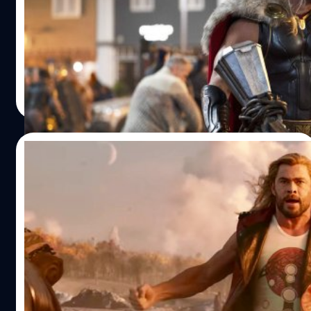
ไทกา ไวทีที ผู้กำกับ 'Thor: Love and Thunder' (2022) ได้ให้
สัมภาษณ์กับเว็บไซต์ Insider ว่าจะให้ความสำคัญกับโปรเจกต์
อื่น
ปรีดี ฤกษ์วลีกุล
| 997 days ago
Read More
07/06/2023
Chris Hemsworth ยอมรับทำ ‘Thor: Love
and Thunder’ ออกมาดูงี่เง่าเกินไป หลังจากผู้
ชมวิจารณ์ในแง่ลบ
คริส เฮมสวอร์ธ ได้ให้สัมภาษณ์กับ GQ เกี่ยวกับ 'Thor: Love
and Thunder' ภาพยนตร์ภาคที่ 4 ในแฟรนไชส์นี้ ซึ่งได้รับคำ
วิจารณ์ในแง่ลบ
ปรีดี ฤกษ์วลีกุล
| 1158 days ago