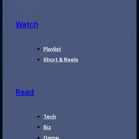
Watch
Playlist
Short & Reels
Read
Tech
Biz
Game