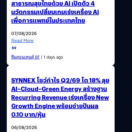
สาธารณสุขไทยด้วย AI เปิดตัว 4
นวัตกรรมเปลี่ยนเกมเร่งเครื่อง AI
เพื่อการแพทย์ในประเทศไทย
07/08/2026
Read More
ทีมคอนเทนต์ BT
| 1 days ago
SYNNEX โชว์กำไร Q2/69 โต 18% ลุย
AI–Cloud–Green Energy สร้างฐาน
Recurring Revenue เร่งเครื่อง New
Growth Engine พร้อมจ่ายปันผล
0.10 บาท/หุ้น
06/08/2026