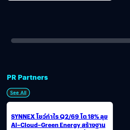
PR Partners
See All
SYNNEX โชว์กำไร Q2/69 โต 18% ลุย
AI–Cloud–Green Energy สร้างฐาน