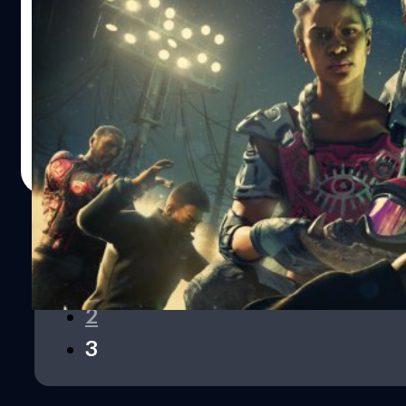
ปล่อยตัวอย่างเนื้อเรื่อง
หลังจากที่เกม Far Cry New Dawn เปิดตัวไปเมื่อเดือน
ธันวาคมที่ผ่านมา ล่าสุดค่ายเกม Ubisoft ได้ประกาศว่าตัวเกม
ได้เข้าสู่สถานะ Gone Gold หรือพัฒนาเสร็จเรียบร้อยและ
พร้อมที่จะเข้าสู่กระบวนการผลิตแล้ว พร้อมทั้งปล่อยตัวอย่าง
เนื้อเรื่องสุดเข้มข้นออกมาให้ชมกัน
ศุภกร ประเสริฐศิลป์
| 2752 days ago
https://youtu.be/tPANeDubeuI สำหรับ Far Cry New
Read More
Dawn เป็นเกมที่มีเนื้อเรื่องต่อจากเกม Far Cry 5 โดยมีเรื่องราว
เกิดขึ้นหลังจากผ่านสงครามนิวเคลียร์ไป 17 ปี ชาวเมือง Hope
County ที่เหลืออยู่ได้มีการแบ่งออกเป็นกลุ่มๆและสร้างกฎ
เกณฑ์ขึ้นมาเพื่อความอยู่รอด โดยกลุ่มที่มีอำนาจมากที่สุด
มีชื่อว่า Highwaymen ซึ่งมีหัวหน้ากลุ่มคือ สองพี่น้อง Mickey
1
และ Lou กลุ่มของสองพี่น้องคู่นี้ได้เข้าโจมตีและยึดเสบียง
2
อาหารจากกลุ่มอื่นๆ ทำให้คุณต้องร่วมมือกับกลุ่มที่เหลืออยู่
ปกป้องเมือง Hope County ให้พ้นจากการรุกรานของ
3
Highwaymen Far Cry New Dawn มีกำหนดวางจำหน่าย
อย่างเป็นทางการในวันที่ 15 กุมภาพันธ์ 2019 บนแพลตฟอร์ม
PlayStation 4, Xbox…