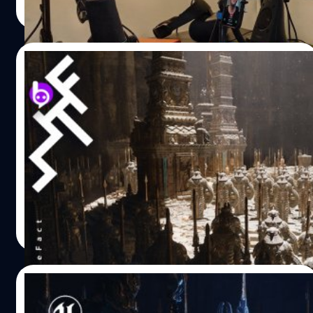
กำลังจะทำให้มันง่ายขึ้นไปอีกขึ้นด้วยการใช้เพียงแค่แอปบน
Read More
iPhone เท่านั้น! Live Link Face เป็นแอปพลิเคชันที่จะทำงาน
ร่วมกับโปรแกรม Unreal Engine สำหรับการพัฒนาเกม เพื่อ
ให้การทำ Facial Motion หรือการแสดงท่าทางของใบหน้าของ
16/05/2020
ตัวละครในเกมมีความสมจริง ซึ่งปกติแล้วจะมีวิธีการทำที่มาก
ตอนเหลือเกิน กว่าจะบรรลุผล โดยแอปนี้จะช่วยทำให้ทุกอย่าง
งานสร้างหนังและซีรีส์ จะยกระดับไปอีกขั้นด้วย
ง่ายขึ้น (แต่ความแม่นยำอาจจะยังไม่เท่ากับเครื่องมือที่ถูก
“Unreal Engine 5”
สร้างมาใช้งานตรงวัตถุประสงค์จริง) แอปตัวนี้ใช้ประโยชน์จาก
เซนเซอร์แบบ Infrared หรือเซนเซอร์ TrueDepth ที่เราใช้กัน
Tim Sweeney (ทิม สวีนีย์) ผู้ดำรงตำแหน่งซีอีโอของ Epic
บน iPhone รุ่นใหม่ ๆ (iPhone X ขึ้นไป) โดยส่วนมากเราจะใช้
Games ได้ออกมาเปิดเผยศักยภาพของเอนจินเกมล่าสุด นั่น
งานเพื่อปลดล็อกด้วย FaceID…
คือ Unreal Engine 5 โดยแสดงฟุตเตจตัวอย่างเกมที่ใช้เอน
จินดังกล่าว ซึ่งสามารถสร้างรายละเอียดของสภาวะแวดล้อม
ได้อย่างน่าทึ่ง และมีความสมจริงทั้งในด้านแสงและเงาอย่าง
ปรีดี ฤกษ์วลีกุล
| 2277 days ago
ถึงที่สุด ปล. Epic Games เป็นผู้สร้างเกมที่โด่งดังไปทั่วโลก
Read More
อย่าง Fortnite ตัวอย่างนี้มีชื่อว่า "Lumen in the Land of
Nanite" ซึ่งเป็นการเล่มเกมแบบเรียลไทม์ผ่านเครื่อง
PlayStation 5 เพื่อให้ผู้ชมได้เห็นศักยภาพของ Unreal
14/05/2020
Engine 5 แบบสด ๆ กันเลยทีเดียว ตัวอย่างเกมที่ดูคล้ายกับ
Tomb Raider นี้ มิใช่เกมจริง แต่ได้ถูกสร้างขึ้นเพื่อให้สามารถ
เปิดตัว Unreal Engine 5 เกมเอนจินใหม่ล่าสุด