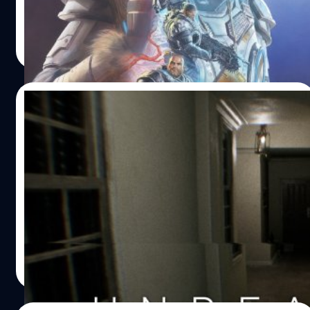
ของค่าย​ Microsoft​ นามว่า​ "Gears​ 5" ออกมาให้เล่นกันได้
แล้วนะเหวย​ มันคือภาคต่อของซีรีส์เกมยิงไปหลบไปสุดมันส์ที่
สรวิศ จำนาญศิลป์
| 2471 days ago
เป็นหนึ่งในม้ามืดของปีนี้​ คนที่เล็ง ๆ​ เกมนี้อยู่​ แต่ยังกดไม่ลง
Read More
เพราะเป็นสาวก​ Sony​ หรือกลัวว่าเกมจะจืดชืดไม่มีอะไรใหม่​
ลองมาดูกันดีกว่าว่า Gears​ ภาคนี้มีฟีเจอร์โหด ​ๆ​ อะไรบ้างที่
ทำให้มันโหด​ มันส์​ ฮา​ กว่าทุกภาค​ เพราะเกมเมอร์ที่ดีมันต้อง
06/01/2019
คอยวางยาเพื่อนเกมเมอร์ให้เสียทรัพย์ไปด้วยกันสิ โหด
หมายเลข​ 1: แคมเปญใหญ่! ยาว!​ และมันส์มาก! (???) อย่า
เปิดตัวเกม Silent Hill เวอร์ชั่นแฟนคลับทำเอง
เพิ่งคิดลึก เพราะโหมดเนื้อเรื่องของ​ Gears​ 5 มันเป็นแบบนั้น
ในชื่อ Unreal PT โหลดฟรีได้แล้ววันนี้ เฉพาะ
จริง ๆ​ ทั้งงานสร้างระดับอลังการ​ ดูฉากแอ็กชันก็รู้แล้วว่าทีม
เครื่อง PC เท่านั้น!
พัฒนาเขาทุ่มทุนกันระดับงานทริปเปิลเอ นอกจากนี้เนื้อเรื่องก็
สำหรับเกม Silent Hill เป็นอีกหนึ่งเกมที่อยู่คู่กับค่าย Konami
เข้มข้นน่าติดตามมาก แถมเกมยังยาวไม่ใช่เล่น​ ๆ​ โจ้กันแบบ
มาอย่างยาวนาน แต่พอเฮีย Hideo Kojima ถูกบีบให้ลาออก ซี
สบาย ๆ​ นี่กินเวลาชีวิตเกิน​ 10 ชั่วโมงแน่นอน​…
รีส์นี้ก็กลายเป็นหมันทันที อย่างไรก็ตาม แฟนๆ เกมนี้ก็ไม่ต้อง
ห่วงว่าจะรอนาน (แม้จะไม่ใช่เกมแบบ Official ก็ตาม) ล่าสุดมี
แฟนเกมรายหนึ่งชื่อ Radius Gordello ได้พัฒนาเกม Silent
Sutiwat Barohimee
| 2773 days ago
Hill เวอร์ชั่นใหม่ไม่ง้อค้าย Konami โดยใช้ชื่อว่า Unreal PT
Read More
ซึ่งเปิดให้ผู้ที่สนใจไปดาวน์โหลดกันได้แล้ววันนี้ ชนิดที่ไม่ต้อง
เสียสตางค์สักแดงเดียว (ก็แหงสิ เก็บเงินเดี๋ยวโดน Konami