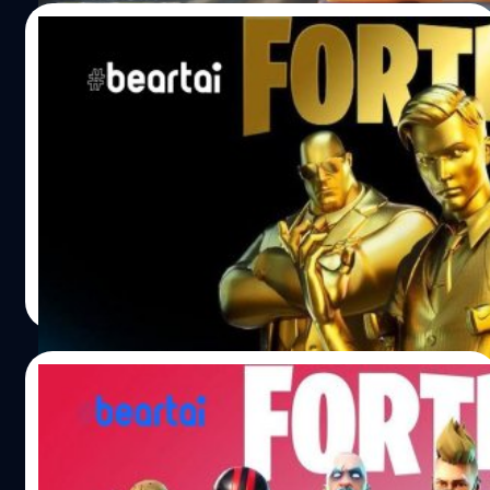
นำ GTA Vice City ทั้งเกมมาอยู่ใน GTA V พร้อมกับฉากและ
25/08/2020
อาคารต่าง ๆ ได้นั่นเอง
Epic vs Apple: ศาลสั่ง Unreal Engine รอด
แต่ Fortnite ยังคงถูกแบน
หลังจากที่ Epic ละเมิดกฎของ App Store ทาง Apple ก็ลบ
เกม Fortnite ออกจากสโตร์และยังขู่ว่าจะแบน Unreal Engine
อีกด้วยนั้น Epic ก็ได้ยื่นคำร้องเพื่อขอให้ศาลออกคำสั่งระงับ
ชั่วคราว วันนี้ผู้พิพากษาเขตของสหรัฐฯ ได้ตัดสินว่า Apple ยัง
คงสามารถบล็อก Fortnite จาก App Store ต่อไปได้ แต่ไม่
Andy Pichayapa
| 2176 days ago
ควรบล็อก Unreal Engine เนื่องจากอาจส่งผลกระทบต่อผู้
Read More
พัฒนาบุคคลที่สามเช่น Microsoft ได้ ด้านล่างนี้คือข้อความ
ส่วนหนึ่งจากการพิจารณาคดีของศาลดังกล่าว "ในบันทึก
แสดงให้เห็นถึงความเสียหายที่ใหญ่หลวงที่อาจเกิดขึ้นกับทั้ง
18/08/2020
แพลตฟอร์ม Unreal Engine เองและต่ออุตสาหกรรมเกมโดย
ทั่วไป รวมถึงทั้งนักพัฒนาและนักเล่นเกมบุคคลที่สาม Apple
ไปกันใหญ่!! Apple ขู่ตัดขาด ส่งผลต่อเกมที่ใช้
เลือกที่จะดำเนินการอย่างรุนแรงและการทำเช่นนั้นจะส่งผลก
Unreal Engine!!
ระทบต่อระบบนิเวศของนักพัฒนาบุคคลที่สาม" แต่การ