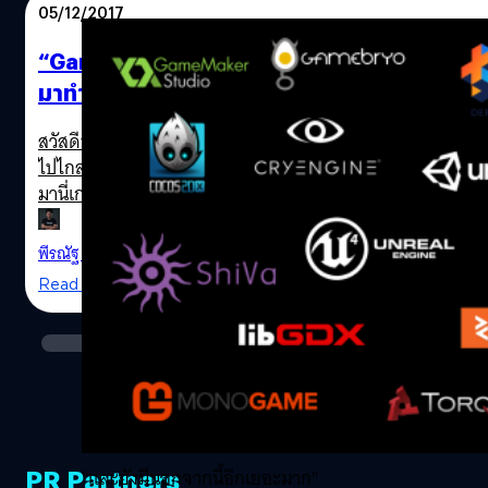
ฟ้องหรอก) https://www.youtube.com/watch?
05/12/2017
v=5rzYuotjec4 เกมนี้ถูกสร้างจาก Unreal Engine 4 แต่อย่า
เพิ่งตกใจว่าจะใช้สเปคสูงเกินไป เพราะใช้สเปคชั้นต่ำดังนี้
“Game Engine” คืออะไรและมันทำหน้าที่ยังไง
CPU: i3-7100U 7th Generation พร้อมชิปเซ็ต Intel HD 620
มาทำความรู้จักกัน
GPU: ออนบอร์ด (แต่การ์ดจอออนบอร์ดคงเล่นกับ VR ไม่ไหว
นะ) RAM:…
สวัสดีท่านผู้อ่านทุกคนครับ ยุคนี้วงการเกมนั้นได้ก้าวกระโดด
ไปไกลมาก และเทคโนโลยีเองก็ตามกันไปเช่นกัน ระยะหลังๆ
มานี่เกมเมอร์ชาว PC ส่วนมากจะพากันบ่นเรื่องสเป็ค
คอมพิวเตอร์ที่ตกยุคกันไวมากๆ เรียกได้ว่าชื้อมาแปปเดียวก็
ตกรุ่นแล้ว และยิ่งในเกมใหม่ล่าสุดอย่าง "PUBG" ที่ทำเอาเกม
พีรณัฐ พระสว่าง
| 3170 days ago
เมอร์หลายคนที่ยังใช้คอมพิวเตอร์สเปคเก่าๆกว่า 4-5 ปี ได้พา
Read More
กันอัพเกรดเครื่องให้เยอะมากเลยทีเดียว ในช่วงระยะหลังๆ มา
นี่นับตั้งแต่ปี 2009 เป็นต้นมาเราจะได้เห็นการพัฒนาของวิดิโอ
เกมในทุกๆด้าน ไม่ว่าจะเป็นเรื่องของกราฟิกที่สมจริงมากยิ่ง
ขึ้น ระบบการเล่นที่พัฒนาขึ้นมาทำให้สร้างความแตกต่างใน
เกมหลายๆรูปแบบได้มากยิ่งขึ้น รวมไปถึงระบบเสียง และอนิเม
ชั่นตัวละครที่ทำมาได้สมจริงตามยุคสมัย นับว่าเป็นเรื่องดี
สำหรับเกมเมอร์มากๆครับ Game Engine คืออะไร Game
PR Partners
"และยังมีนอกจากนี้อีกเยอะมาก"
Engine หรือ "Engine" คืออะไร พูดให้เข้าใจง่ายๆมันก็คือ