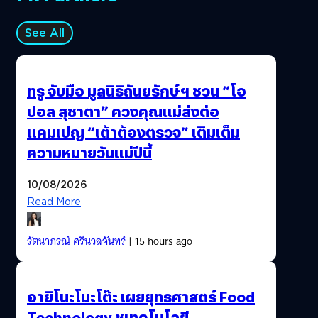
"ซอฟต์แวร์โปรแกรมสร้างเกม" นั้นเองครับ โดยเจ้าซอฟต์แวร์
เหล่านี้จะถูกเขียนขึ้นมาอีกทีจากภาษาโปรแกรมเมอร์ หรือที่
See All
เรียกกันว่าภาษา C, C++, JAVA เป็นต้น โดยในโลกนี้มี Engine
ให้เลือกใช้เยอะมาก ทั้งฟรี ทั้งเสียตังก็มีหมด โดยเกมทุกๆเกม
จะต้องถูกสร้างผ่าน Engine ต่างๆที่มีอยู่ ก่อนจะนำเอาออกมา
ทรู จับมือ มูลนิธิถันยรักษ์ฯ ชวน “โอ
ขายตามตลาด โดยเจ้า Engine พวกนี้จะทำงานใน
ปอล สุชาตา” ควงคุณแม่ส่งต่อ
คอมพิวเตอร์ส่วนตัวของนักพัฒนา (Developer) โดยมันจะทำ
แคมเปญ “เต้าต้องตรวจ” เติมเต็ม
หน้าที่แทบจะทุกอย่างเพื่อช่วยเหลือให้นักพัฒนาได้สร้างเกม
ออกมาตามที่ตัวเองต้องการ ไม่ว่าจะเป็นทั้งการ Reader…
ความหมายวันแม่ปีนี้
10/08/2026
Read More
รัตนาภรณ์ ศรีนวลจันทร์
| 15 hours ago
อายิโนะโมะโต๊ะ เผยยุทธศาสตร์ Food
Technology ชูเทคโนโลยี