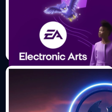
EA ประกาศใช้ Unreal Engine แทน Frostbite
เพื่อพัฒนาเกมในอนาคต
จากเว็บไซต์ Sims Community ได้รายงานว่าทาง Electronic
Arts หรือ EA กำลังจะเปลี่ยนโปรแกรมพัฒนาเกมที่ใช้เป็น
มาตรฐานจาก Frostbite เป็น Unreal Engine 5 เพื่อสร้างเกม
ต่าง ๆ ต่อจากนี้แทน ซึ่งผู้ใช้ Twitter ชื่อว่า
@jamesavery7890 (ผู้เผยแพร่ข้อมูลจาก EA) มองว่าเป็นเรื่อง
กรณ์รัฐภาส ธนวัตไชยศรี
| 1574 days ago
ดีสำหรับแฟนเกม The Sims และ Mass Effect เพราะมีความ
Read More
เป็นไปได้สูงว่าเกมภาคต่อไปจะมีการใช้โปรแกรมพัฒนาที่ล้ำ
สมัยครับ
19/12/2021
Mass Effect 4 จะเป็นอีกหนึ่งเกมที่ทำงานด้วย
Unreal Engine 5
'เบรนนอน โฮมส์' (Brenon Holmes) โปรดิวเซอร์บริษัทเกม
BioWare และกำลังพัฒนา Mass Effect ภาคต่อไป ได้โพสต์