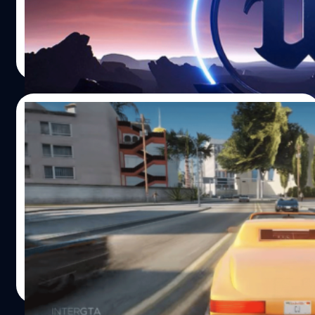
ประกาศรับสมัครบุคลากรเข้าทีมพัฒนา Mass Effect 4 บน
Twitter โดยรายละเอียดในโพสต์ประกาศได้เขียนไว้ว่า
"ต้องการโปรแกรมเมอร์ที่มีประสบการณ์ในการใช้ Unreal
กรณ์รัฐภาส ธนวัตไชยศรี
| 1695 days ago
Engine 4 หรือ 5" ซึ่งก็เป็นการยืนยันจากโฮมส์แบบทางอ้อมว่า
Read More
Mass Effect ภาคต่อไปนั้นจะทำงานด้วย Unreal Engine 5
ครับ
24/08/2021
เผยวิดีโอ GTA Vice City และ San Andreas
บน Engine ของ GTA V ด้วย Mod ที่ถูกสั่งแบน
โดย Take-Two
หลังจากมีรายงานออกมาว่าทาง Rockstar กำลังมีแผนจะทำ
ภาค Remaster ให้กับ GTA 3, GTA Vice City และภาคใน
ตำนานอย่าง San Andreas ด้วย Unreal Engine 4 โดยสื่อ
Kotaku ในขณะเดียวกันทาง Take-Two บริษัทแม่ของ
Rockstar ก็ได้ทำการแบน Mod ต่าง ๆ ที่เกี่ยวข้องกับเกมเหล่า
กรณ์รัฐภาส ธนวัตไชยศรี
| 1812 days ago
นี้ในช่วงที่ผ่านมาด้วยเช่นกัน ซึ่งก็รวมไปถึง Mod จาก
Read More
MrVicho13 ที่ได้สร้าง GTA San Andreas ขึ้นมาใหม่ด้วย
RAGE Engine และแน่นอนอีกหนึ่ง Mod จาก lunchxbles ที่ได้