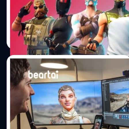
พิจารณานี้ไม่ได้เป็นชัยชนะอย่างสมบูรณ์สำหรับ Epic Games
จากที่สัปดาห์ที่แล้วมีข่าวสงครามระหว่าง Epic Games และ
ซึ่งได้ขอให้ศาลเรียกร้องให้ Apple นำเกม Fortnite กลับเข้าไป
Apple/Google ล่าสุด Apple ได้เดินหมากตาใหม่แล้ว Apple
ใน App Store ระหว่างที่รอศาลพิจารณาด้วย เพราะผู้
ไม่เพียงแต่ดำเนินการถอด Fortnite ออกจาก App Store วันนี้
พิพากษามองว่า Epic คาดการณ์ไว้ว่าแล้วว่าการทำผิดกฎของ
ยังมีการแจ้งไปทาง Epic ว่าจะยุติบัญชี Developer ของ Epic
แอปเปิ้ล จะทำให้เกิดเรื่องนี้ขึ้น ทำให้ Fortnite…
ทั้งหมดและตัดขาด Epic จาก development tools ของ iOS
Andy Pichayapa
| 2183 days ago
และ MacOS ทั้งหมด ซึ่งส่งผลต่อ Unreal Engine ด้วย ตาม
Read More
ข่าวแล้ว ทาง Epic แจ้งว่าการที่ Fortnite ถูกถอดออกจาก
สโตร์พร้อมกับการยุติบัญชี Developer จะสร้างความเสียหาย
แก่ Epic ทำให้ไม่สามารถพัฒนาเวอร์ชั่นใหม่ ๆ ของ Unreal
12/07/2020
Engine แก่ iOS และ MacOS ซึ่งมีนักพัฒนาบุคคลที่สามใช้อยู่
มากมาย ทาง Epic…
Unreal Engine ปล่อยแอป Live Link Face
สำหรับ iOS ใช้สำหรับสร้าง Facial Motion ได้
ทันทีบน iPhone!
หากจะพูดถึงการ Motion Capture หรือการทำ Facial Motion
ให้สมจริง คุณอาจจะนึกถึงภาพคนที่กำลังใส่ชุด mo-cap สีดำ
ๆ ตามเนื้อตัวเต็มไปด้วยจุดขยับ หรือการทำ Facial Motion ที่
ต้องใช้ใบหน้าของมนุษย์จริง ๆ ที่ติดเต็มไปด้วยจุดขยับเต็ม
ใบหน้า พร้อมกับกล้องอีกเป็น 10 ตัว แต่ตอนนี้ Unreal Engine
ชาคริต ทองสัมฤทธิ์
| 2220 days ago