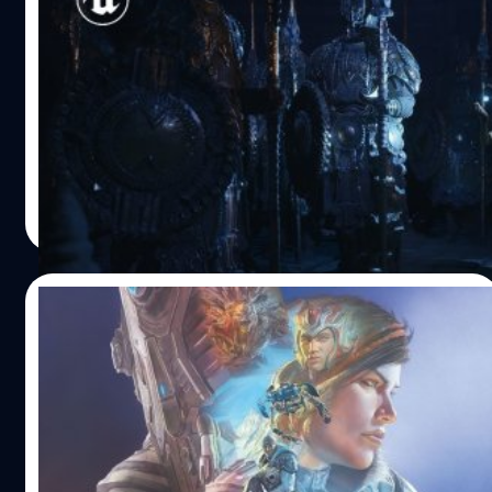
เล่นและแสดงศักยภาพของ Unreal Engine 5 ได้โดยตรง โดย
จาก Epic Games พร้อมรันโชว์บน
มีอุปกรณ์ใหม่ นั่นคือ Lumen : ควบคุมระบบการแสดงแสงใน
Playstation 5 !!
ระหว่างเล่นเกม Nanite : สร้างกราฟิกรายละเอียดต่าง…
Unreal Engine เป็น Game Engine ที่อยู่คู่กับวงการเกมมา
อย่างยาวนานหลายปี โดยเปิดตัวครั้งแรกมาในปี 1998 ถูก
พัฒนาโดยทีมงาน Epic Games ก่อนที่จะมีเวอร์ชันใหม่ ๆ ออก
มาอย่างต่อเนื่อง โดยจุดเด่นของ Unreal Engine ก็คือ ตัว
Engine ที่มีความยืดหยุ่นในการใช้งานเป็นอย่างมาก ไม่ว่าจะ
พีรณัฐ พระสว่าง
| 2280 days ago
เป็นเกมแนวอะไร กราฟิกแบบไหน Unreal Engine ก็สามารถ
Read More
ตอบโจทย์ให้กับผู้ใช้งานได้ทุกแบบเลยล่ะครับ ปัจจุบัน Unreal
Engine ก็ได้ปล่อยออกมาแล้ว 4 เวอร์ชันด้วยกัน โดยสำหรับ
เวอร์ชันล่าสุดอย่าง Unreal Engine 4 ก็ได้ถูกใช้ในเกมดังต่าง
04/11/2019
ๆ มากมายหลายประเภท เช่น PUBG, Final Fantasy VII
Remake, Dragon Quest XI, Street Fighter V, Dead by
[MINI-REVIEW] 5 เหตุผลสุดโหดที่คุณไม่ควร
Daylight, Sea…
พลาด​ Gears​ 5!
เกมเมอร์ผู้ใดกำลังคันไม้คันมือ​ อยากหาเกมยิงมันส์​ ๆ​ เอาไว้
ระบายอารมณ์​​ แต่ก็เบื่อเกมแนว​ Battle Royal กับ​ Looter​
Shooter​ ซะเหลือเกิน​ รู้รึเปล่าว่าตอนนี้มีเกมแอ็กชันฟอร์มยักษ์