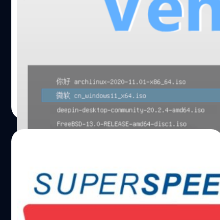
คลิกค้างที่ Disk Drill แล้วลากเข้าไปที่ Applications 5.
พก Flashdrive 1 อัน ติดตั้งได้หลาย OS พร้อม
ทำการ Eject Image ของ Disk Drill…
เครื่องมือบูตครบครัน ง่ายมากด้วย Ventoy
หลายท่านคงทราบกันดี ว่าเรารู้จักโปรแกรมประเภทสร้างให้
Flashdrive บูตได้ สำหรับติดตั้ง Windows, Linux, FreeBSD
หรือ OS อื่น ๆ รวมถึงสามารถสร้างเครื่องมือบูต Hiren,
WinPE ต่าง ๆ ได้ ยกตัวอย่างเช่น Rufus แต่มีข้อจำกัดคือ เรา
ทำได้แค่ 1 Flashdrive ต่อ 1 OS เท่านั้น แม้เราจะมี
ณัชธนัท จุโฬทก
| 1348 days ago
Flashdrive ที่มีความจุเยอะมากก็ตาม แต่ด้วย Ventoy จะ
Read More
ทำให้เราใส่ไฟล์ ISO ลงใน Flashdrive ได้โดยตรง แล้วเลือก
บูตตรงจากไฟล์ ISO, IMG ได้เลย ซึ่งใส่ได้หลายไฟล์ ทำให้เรา
บูตได้หลายระบบด้วย! จริงอยู่ที่ว่า มีโปรแกรมที่สามารถทำ
03/10/2022
แบบนี้ได้หลายตัว แต่ส่วนใหญ่นั้นใช้งานยาก มีข้อจำกัดอื่น ๆ
ตามมาอีก จนกระทั่งผู้เขียนได้รู้จักกับโปรแกรมที่มีชื่อว่า
งงจนต้องเปลี่ยน! USB-IF ประกาศเปลี่ยนโลโก้
"Ventoy" ผมได้ทดสอบใช้งานจริงพบว่าใช้งานได้ง่ายและมีข้อ
USB3 และ USB4 ให้เข้าใจง่ายโดยระบุ
จำกัดน้อยกว่าตัวอื่น จึงขอแนะนำการใช้งานโปรแกรม
ความเร็วและกำลังไฟไปเลย!
Ventoy…
การใช้ชื่อ SuperSpeed USB ที่ใช้เรียก USB3 (รวมถึง USB4)
กำลังจะหมดไปหลังจาก USB Implementers Forum (USB-