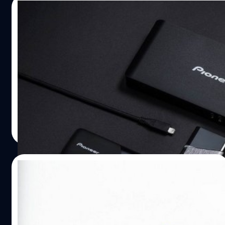
1809 หรือสูงกว่าแล้วข้ามไปขั้นตอนตรวจสอบว่าได้ทันทีว่า
20/03/2018
Quick removal ทำงานหรือไม่! หากยังไม่เป็น 1809 หรือสูง
กว่า เข้าไปที่ https://www.microsoft.com/th-
ไพโอเนียร์ ส่งผลิตภัณฑ์ที่ใช้อินเทอร์เฟซรุ่น
th/software-download/windows10 หรือค้นหาใน Google
ใหม่ “USB Tyer-C Series”
ว่า Windows 10 ISO แล้วเข้าเว็บแรกของ Microsoft จากนั้น
คลิกปุ่ม "อัปเดต"…
"ไพโอเนียร์" (Pioneer) ผู้นำเทคโนโลยีระดับโลก ในการบุกเบิก
เทคโนโลยีออปติคัลดิสก์ อุปกรณ์คอมพิวเตอร์ อุปกรณ์สำหรับ
รถยนต์ และ อุปกรณ์สำหรับตลาดอุตสาหกรรม ได้ก้าวเข้าสู่
ผลิตภัณฑ์อิเล็กทรอนิกส์เพื่อผู้บริโภค ผลิตภัณฑ์เพื่อการ
พาณิชย์และอุตสาหกรรม ด้วยเทคโนโลยีสุดล้ำ ซึ่งให้ความ
salinee tintumrong
| 3064 days ago
สำคัญและทุ่มเทในการพัฒนาผลิตภัณฑ์อิเล็กทรอนิกส์
Read More
สำหรับผู้บริโภค ไพโอเนียร์ได้นำผลิตภัณฑ์และบริการครบ
วงจรแก่ผู้บริโภคผ่านเทคโนโลยการผลิตที่มีคุณภาพและการ
จัดการที่มีประสิทธิภาพสูง ล่าสุด ไพโอเนียร์ เปิดตัว
12/11/2016
ผลิตภัณฑ์ USB Type-C ซีรี่ส์ใหม่ ที่มาพร้อมกับ Docking
Station, Multiport Adaptor, SSD แบบพกพา และอุปกรณ์
“แฟลชไดรฟ์” ทดสอบระดับเชื้อ HIV: รู้ผลใน
อื่น ๆ พร้อมยังรองรับการใช้งาน IoT และการเชื่อมต่อสำหรับ
30 นาที
อุปกรณ์ต่าง ๆ เพื่อมอบประสบการณ์ผลิตภัณฑ์ที่ดีที่สุดแก่ผู้
บริโภค Docking Station – อุปกรณ์ที่ช่วยให้สามารถสร้าง