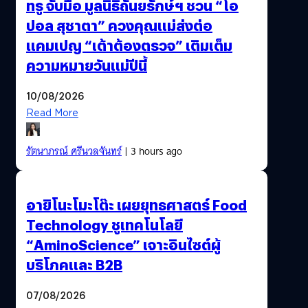
ทรู จับมือ มูลนิธิถันยรักษ์ฯ ชวน “โอ
ปอล สุชาตา” ควงคุณแม่ส่งต่อ
แคมเปญ “เต้าต้องตรวจ” เติมเต็ม
ความหมายวันแม่ปีนี้
10/08/2026
Read More
รัตนาภรณ์ ศรีนวลจันทร์
| 3 hours ago
อายิโนะโมะโต๊ะ เผยยุทธศาสตร์ Food
Technology ชูเทคโนโลยี
“AminoScience” เจาะอินไซต์ผู้
บริโภคและ B2B
07/08/2026