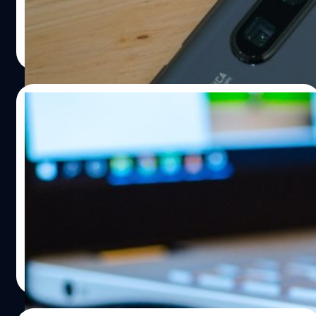
เช่นเดียวกับ USB-C ที่เปิดตัวมาในช่วงแรกๆ พร้อมกับความ
Huawei ทั้งการถูกใส่รายชื่อใน Entity List และการถูกบังคับ
วุ่นวายในการใช้งานเพราะ ณ​ เวลานั้น USB-A กำลังเป็นที่นิยม
ให้ตัดขาดความสัมพันธ์กับผู้ผลิตและบริษัทสัญชาติอเมริกัน
Cholly Wachananont
| 2631 days ago
มากกว่าไม่ว่าจะแฟลชไดรฟ์หรืออุปกรณ์เชื่อต่อต่างๆ แต่เมื่อ
ต่างๆ ที่ Huawei ทำธุรกิจด้วย (ซึ่งจะเกิดขึ้นเร็ว ๆ นี้ หลังจบ
Read More
ระยะเวลาผ่านไป USB-C ก็ได้รับความนิยมมากขึ้นเรื่อยๆ เช่น
กรอบ 90 วันที่สหรัฐฯ ยืดเวลาให้) โดยไม่กี่วันที่ก่อนหน้า SD
กัน…
Association สมาคมที่รับผิดชอบการพัฒนา มาตรฐานการ์ด
SD (ที่เรารู้จักกันในชื่อ SD Card, MicroSD Card) และออกใบ
10/04/2019
อนุญาตโลโก้และเครื่องหมายการค้าให้กับบริษัทอื่นได้ลบ
Huawei ออกจากรายชื่อสมาชิก และไม่เพียงเท่านี้ ทาง
ไม่ต้อง Safety Remove USB แล้ว เมื่อ
มาตรฐาน Wi-Fi ก็ได้ออกมาทำการถอดชื่อ Huawei ออกจาก
Windows 10 ตั้งแต่รุ่น 1809 ตั้งท่าพร้อมให้
สมาชิกเช่นเดียวกันกับมาตรฐาน USB-IF รวมถึง Bluetooth-
คุณดึงไดรฟ์ออกได้เลย
SIG ซึ่งเป็นองค์กรไม่แสวงผลกำไรก็ออกมาร่วมแบน Huawei
คุณคงคุ้นเคยกับการ Safety Remove ก่อนการถอด Flash
ด้วยเช่นกัน สิ่งที่เกิดขึ้นหลังจาก Huawei โดนถอดชื่อออกจาก
Drive หรืออุปกรณ์เก็บข้อมูล USB อื่นๆ เพื่อทำให้มั่นใจว่าไม่มี
ใบอนุญาตเหล่านี้ Huawei จะไม่มีสิทธิ์ออกเสียงการพัฒนา
การเข้าถึงอุปกรณ์แล้ว ดึงออกได้อย่างปลอดภัย แต่ว่าหลาย
มาตรฐาน WiFi จนกว่าจะกลับมาเป็นสมาชิกสมาคม WiFi อีก
ท่านยังไม่ทราบว่า หากใช้ Windows 10 ตั้งแต่รุ่น 1809 ขึ้นไป
ครั้ง (แต่ยังใช้…
จะไม่จำเป็นต้อง Safety Remove อีกต่อไปแล้ว เพราะจะออโต้
ณัชธนัท จุโฬทก
| 2678 days ago
ให้เอง ใช้เสร็จดึงออกได้ทันที (ต้องมั่นใจว่าไดรฟ์ไม่มีการ
Read More
เขียนอะไรแล้วนะ) เพียงคุณอัพเดต Windows 10 ของคุณเป็น
รุ่น 1809 ขึ้นไป วิธีเช็คว่าใช้ Windows 10 รุ่นไหนอยู่ ถ้าเป็น