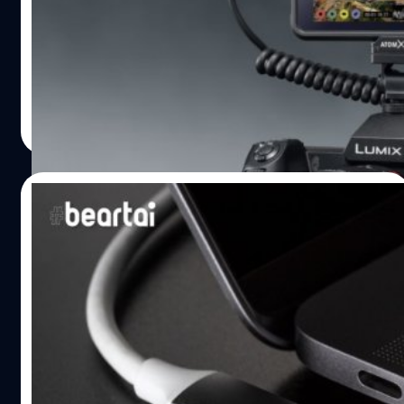
Panasonic กำลังตามเทรนด์ที่ Canon และ Fujifilm ในการ
ปล่อยซอฟต์แวร์เชื่อมต้องกล้องดิจิทัลของตัวเองให้ใช้งานกับ
คอมพิวเตอร์ในรูปแบบเว็บแคมได้ โดยโปรแกรมของพานา
โซนิคมีชื่อว่า LUMIX Tether for Streaming (Beta) ที่ช่วยให้
กล้อง DSLR, กล้อง Mirrorless หรือกล้อง Compact ใช้งาน
ศิลา วงศ์เจริญ
| 2251 days ago
เป็นเว็บแคมร่วมกับแอปการประชุมวิดีโอทางไกล เช่น Zoom,
Read More
Skype และอื่น ๆ ซึ่งช่วยให้ภาพที่จับออกมาดูสวยละเอียดและ
คมชัดมากขึ้น โดยสามารถเชื่อมต่อเข้ากับพอร์ต USB ของ
เครื่องคอมพิวเตอร์ได้โดยตรง ซึ่งไม่จำเป็นต้องพึ่งพาอุปกรณ์
04/09/2019
จับภาพวิดีโอแต่อย่างใด (ใครไม่มีก็ไม่ต้องเสียเงินซื้อเพิ่ม)
ซอฟต์แวร์ LUMIX Tether for Streaming มีฟังก์ชันที่ทำให้
มาตรฐาน USB4 มาแล้ว เร็วสุด 40Gbps
กล้อง Panasonic เป็นเว็บแคมได้หลายรุ่นด้วยกัน ได้แก่ DC-
รองรับกำลังไฟสูงถึง 100W ใช้ร่วมกับ USB-C
GH5, DC-G9, DC-GH5S, DC-S1, DC-S1R และ DC-S1H แต่
น่าเสียดายที่ตอนนี้รองรับเฉพาะบน Windows เท่านั้น
เปิดตัวอย่างเป็นทางการแล้วกับมาตรฐาน USB ใหม่อย่าง
นอกจากนี้ LUMIX Tether for Streaming เป็นซอฟต์แวร์เดียว
USB4 ซึ่งมีสถาปัตยกรรมเหมือน Thunderbolt 3 ของ Intel
กับที่ช่างภาพไว้ตรวจสอบและดูตัวอย่างภาพบนคอมพิวเตอร์
เพิ่มแบนด์วิดธ์สูงสุด 2 เท่า เมื่อเทียบกับ USB 3.2 (20 Gbps)
ก่อนถ่ายภาพ…
ส่วนถ้าเป็น USB 3.0 ธรรมดา มีความเร็วสูงสุดแค่ 5 Gbps
เท่านั้นเอง คุณลักษณะสำคัญของ USB4 USB4 ทำงานแบบ
วัชรกุล พัฒนาประทีป
| 2531 days ago