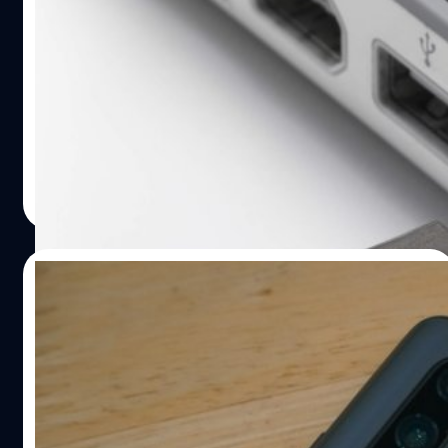
เกอร์ต่างหากที่คิดจะขโมยข้อมูลในมือถือหรืออุปกรณ์ของเรา
เสียบได้สองด้านเหมือน USB-C
ผ่านการแอบติดตั้งให้ปลายสายขาร์จของ USB ในแท่น เสียบ
เข้ากับคอมพิวเตอร์หรือเครื่องมือของพวกเขา ซึ่งเราก็จะโดน
ก่อนที่ USB-C จะถูกนำออกมาใช้งานอย่างเป็นทางการ และ
ล้วงข้อมูลราวกับยินยอมให้เองกับมือเพียงแค่เสียบชาร์จเข้า
กำลังจะกลายเป็นมาตรฐานใหม่ในอนาคตด้วยจุดเด่นที่เสียบ
กับสาย USB ของแท่น นอกจากนี้ยังมีสิ่งที่น่ากลัวไม่น้อยไป
ด้านไหนก็ได้ แต่คำถามที่น่าสนใจคือ ทำไม USB-A ถึงไม่
กว่ากันหรืออาจมากกว่าเลย คือ หมายเลขบัตรเครดิต และการ
ทำให้สามารถใช้งานได้ทั้งสองด้านตั้งแต่แรกล่ะ? Ajay Bhatt
ยืนยันสัญฐานตัวตน หรือ personal identifying information
หัวหน้าทีมออกแบบ USB จาก Intel ได้ตอบคำถามกับทาง
วัชรกุล พัฒนาประทีป
| 2602 days ago
(PII) ซึ่งแฮกเกอร์มักจะใช้รายละเอียดจากโปรไฟล์ของนักท่อง
NPR เรื่องการออกแบบ USB-A ทำไมถึงไม่ทำให้สามารถใช้
Read More
เที่ยว เพื่อรับทราบวันเดินทาง, เวลาในการเช็กอิน, เดินทางมา
งานได้ทั้งสองด้าน? ซึ่ง Bhatt ตอบว่า (ในสมัยนั้น) การทำ
กับใคร, พักอยู่ที่ไหน แม้แต่ชอบสั่งอะไรไปทานในห้องโรงแรม
USB-A ให้สามารถใช้งานได้ทั้งสองด้าน จะต้องเพิ่มสายไฟ
วิธีป้องกันที่ดีสุดจากกรณีดังกล่าวดีที่สุดเลย คือ…
และแผงวงจรต่างๆ อีกสองเท่า รวมถึงต้นทุนที่จะสูงขึ้น Bhatt
27/05/2019
และทีมตัดสินใจเลือกออกแบบ USB-A ที่ใช้งานได้ด้านเดียว
ถึงแม้ว่าตัวเขาเองและทีมจะทราบอยู่แล้วว่ามันจะสร้างความ
เคราะห์ซ้ำกรรมซัด Huawei ถูกถอดจาก
วุ่นวายในการใช้งานกับผู้ใช้งานได้ ที่กล่าวมาทั้งหมด คำตอบ
สมาคม WIFI, USB, SD และ Bluetooth (เยอะ
สั้นๆ คือเรื่องของต้นทุน อย่างไรก็ตาม Bhatt กล่าวว่า พวกเขา
ไปไหน!)
ต้องใช้เวลาสักระยะหนึ่งจนพิสูจน์ได้ว่าเทคโนโลยีนี้คือสิ่งที่
อัปเดต: ชื่อของหัวเว่ยกลับมาแล้ว ที่ผ่านมาถูกถอดชื่อออก
จำเป็นและผู้ใช้งานจะขาดมันไม่ได้ (เพราะงั้นเรื่องต้นทุนเลย
เพราะสมาคมต่างๆ ต้องการเช็คให้ชัวร์กับคำสั่งรัฐบาล
สำคัญไง ถ้ามันแพงมาตั้งแต่เริ่ม เทคโนโลยีนี้ก็จะเกิดยาก)
สัปดาห์ที่ผ่านมาถือเป็นสัปดาห์ที่ยากลำบากมากสำหรับ