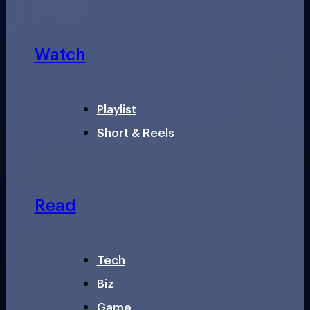
Watch
Playlist
Short & Reels
Read
Tech
Biz
Game