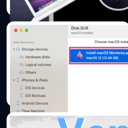
ณัชธนัท จุโฬทก
| 1317 days ago
macOS รุ่นใหม่ ๆ ได้ แต่ว่าถ้าจะไป Open Core Legacy
Read More
Patcher เพื่อไป Big Sur ขึ้นไปก็ดูยากไป เราจึงขอแนะนำเบื้อง
ต้นที่การสร้าง USB ติดตั้ง macOS Catalina เพื่อนำไปใช้ลงใน
เครื่อง Mac รุ่นเก่านั่นเอง สามารถตรวจสอบรหัสเครื่องที่มี
31/12/2022
ปัญหาข้างต้นได้จากฉลากรายละเอียดของเครื่องหรือกดปุ่ม
Apple มุมซ้ายบนของจอ -> About This Mac และคลิก
สร้าง Flashdrive ติดตั้ง macOS บนเครื่อง
System Report จะปรากฎดังภาพ และเทียบเลขรหัสว่าตรง
Mac แบบง่ายมาก ๆ ด้วยโปรแกรม Disk Drill
กับตัวที่มีปัญหาหรือไม่ ดาวน์โหลด macOS Catalina
Patcher…
หลายคนกำลังมองหาวิธีติดตั้ง macOS ใหม่แบบล้างเครื่อง
Mac ทั้ง OS เพื่อที่จะ Clean Install แต่ก็อาจจะไปพบว่าขั้น
ตอนที่ใช้สร้าง Flashdrive ติดตั้ง macOS นั้นดูยุ่งยาก หรือ
ต้องใช้คำสั่ง Terminal จนกระทั่งผู้เขียนได้ไปพบวิธีใหม่ที่ค่อน
ข้างง่าย นั่นก็คือการสร้างตัวติดตั้ง macOS ผ่าน USB ด้วย
ณัชธนัท จุโฬทก
| 1317 days ago
โปรแกรม Disk Drill ครับ ดาวน์โหลดและติดตั้ง Disk Drill 2.
Read More
จะทำการดาวน์โหลดไฟล์ติดตั้งโปรแกรม Disk Drill โดย
อัตโนมัติแล้วคลิกติดตั้งได้เลย แต่ว่าหากท่านใช้ macOS
เวอร์ชันเก่า ท่านก็สามารถเลือกโหลดเวอร์ชันเก่าของโปรแกรม
30/11/2022
Disk Drill ได้ดังภาพที่เห็น 3. เปิดไฟล์ที่ดาวน์โหลดมา 4. ให้