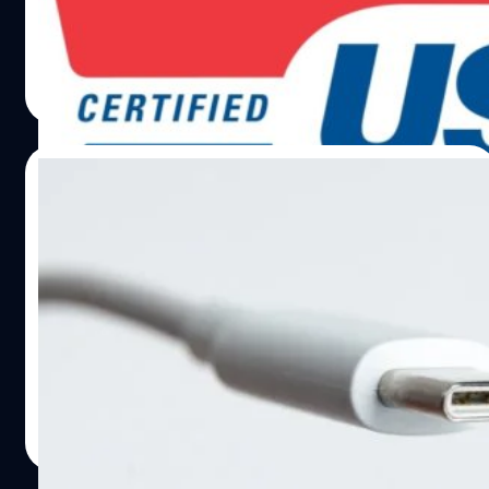
IF) ตั้งใจที่จะสร้างมาตรฐานใหม่ในการระบุชื่อความเร็ว USB
ที่เข้าใจง่ายขึ้นมาแทน
ภควัต ขจิตวิชยานุกูล
| 1406 days ago
Read More
02/09/2022
แย้มมาตรฐาน USB 4 เวอร์ชัน 2.0 ทำความเร็ว
สูงสุด 80 Gbps! เพิ่มสองเท่า แม้ใช้สายเคเบิล
เดิม
หน่วยงาน USB Promoter Group (เกิดจากความร่วมมือ
ระหว่าง Intel, Apple, Microsoft, HP และ Texas
Instruments) ได้เผยถึง USB 4 มาตรฐานใหม่เวอร์ชัน 2.0 จะ
เพิ่มความเร็วการเชื่อมต่อที่มีอยู่เป็นสองเท่าจากเดิม 40 Gbps
เป็นสูงถึง 80 Gbps
ทีมคอนเทนต์ BT
| 1437 days ago
Read More