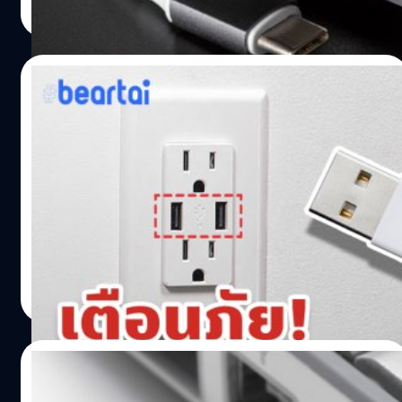
Two-lane ผ่านพอร์ทและสายเคเบิล USB-C มอบความเร็วใน
Read More
การโอนถ่ายข้อมูลสูงสุด 40 Gbps แต่ตัวสายเคเบิลต้องรองรับ
การโอนถ่ายความเร็ว 40 Gbps ด้วย ถึงจะสามารถใช้ที่
ความเร็วสูงสุดได้ นอกจากนี้ยังรองรับกำลังไฟสูงสุดที่ 100W
22/08/2019
ทำให้ผู้ใช้งานสามารถส่งสัญญาณหน้าจอระดับ 4K และ 5K
ได้อีกด้วย อีกทั้งยังรองรับการทำงานร่วมกับมาตรฐาน USB
เสียบแล้วเสียว! (ถูกแฮก) ชาร์จมือถือที่
เก่าอย่าง USB 3.2 และ USB 2…
สาธารณะอาจถูกดึงข้อมูล!
แท่นชาร์จ USB สาธารณะอาจไม่ปลอดภัยและน่าไว้วางใจ
อย่างที่ใครหลายคนคิด นั่นก็เพราะ "อาจมีอะไรแปลกปลอม
เข้าไปแทรกซึมในมือถือหรืออุปกรณ์ของเราได้โดยผู้ไม่หวังดี"
2019 IBM X-Force Threat Intelligence Index ได้เผยข้อมูล
ว่า ความปลอดภัยทางไซเบอร์ (cyberattacks) ไว้เป็นอันดับที่
วรายุทธ เชิดศรีชูเกียรติ
| 2544 days ago
2 พุ่งตัวมาไกลจากในปี 2017 ที่อยู่ในอันดับที่ 10 ซึ่งการชาร์จ
Read More
ผ่านแท่นชาร์จ USB สาธารณะตามโรงแรม, สนามบิน, รถยนต์
ให้เช่า หรือบริการขนส่งต่าง ๆ ก็เป็นหนึ่งในต้นตอสาเหตุที่
ทำให้เกิดกรณีดังกล่าว แต่ต้องอธิบายตรงนี้ก่อนครับ ว่าตัว
26/06/2019
บริษัทที่ติดตั้งแท่นชาร์จไปยังพื้นที่สาธารณะนั้น ไม่ได้เป็นคน
คิดจะขโมยข้อมูลอะไรของเราโดยตรง หากแต่เป็นเหล่าแฮค
ผู้คิดค้น USB-A เผย ทำไมไม่ทำพอร์ตแบบ