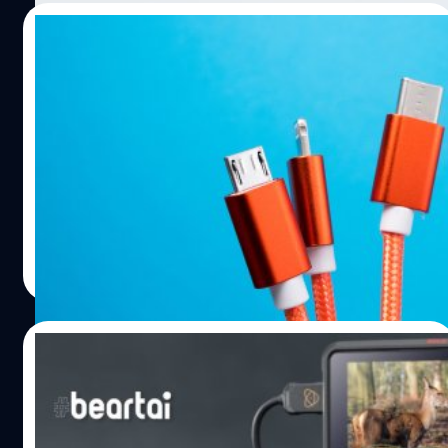
01/10/2021
USB-IF ประกาศใช้โลโก้ USB Type-C ใหม่
แสดงความเร็ว/กำลังไฟให้เข้าใจง่ายขึ้น
USB-IF ได้ประกาศการใช้โลโกใหม่เพื่อรวมแบรนด์ผู้บริโภค
เข้าด้วยกัน สำหรับการใช้สายเคเบิลมาตรฐาน USB4, USB
Type-C และ USB Power Delivery Specifications
ปรีดี ฤกษ์วลีกุล
| 1773 days ago
Read More
10/06/2020
Panasonic ปล่อยซอฟต์แวร์เชื่อมกล้อง
Mirrorless เป็นเว็บแคมได้แล้ว