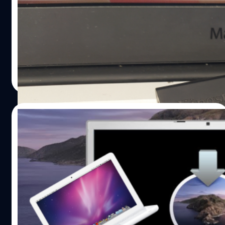
หลังจากที่เราได้แนะนำวิธีการสร้าง Flashdrive สำหรับติดตั้ง
macOS ในรูปแบบต่าง ๆ โดยไม่ต้องใช้คำสั่ง Terminal มาแล้ว
สร้าง Flashdrive ติดตั้ง macOS บนเครื่อง Mac แบบง่ายมาก
ๆ ด้วยโปรแกรม Disk Drill วิธีสร้าง USB ลง macOS Catalina
Patcher สำหรับ Mac เก่ายุค 2007-2011 ให้รองรับแอปส่วน
ณัชธนัท จุโฬทก
| 1312 days ago
ใหญ่ในปัจจุบัน ซึ่งก็จะมีคำถามที่ตามมา หรือว่าคนที่อยากจะ
Read More
ฟอร์แมต Flashdrive ด้วย macOS ก็มีคำถามว่าจะต้องทำ
อย่างไร วันนี้เราจึงมาแนะนำแนวทางกัน (สามารถใช้วิธีนี้กับ
การฟอร์แมต Drive ประเภทอื่น ๆ ได้ด้วยนะครับ เช่น
31/12/2022
External HDD, External SSD) 2. คลิกเลือก Flashdrive ของ
ท่าน จากนั้นคลิก Erase 3.…
วิธีสร้าง USB ลง macOS Catalina Patcher
สำหรับ Mac เก่ายุค 2007-2011 ให้รองรับแอ
ปส่วนใหญ่ในปัจจุบัน
ใครที่ยังเก็บเครื่อง Mac รุ่นเก่าไว้ และอยากใช้งานให้ได้
ประโยชน์สูงสุดในปัจจุบัน ไม่ว่าจะเป็นการรองรับแอปใหม่ ๆ
และมีความปลอดภัยเพิ่มขึ้น แม้เครื่องของท่านจะถูกลอยแพ
ไม่ให้สามารถติดตั้ง macOS ใหม่ ๆ ได้ แน่ในทางปฏิบัติ ใน
บางรุ่นยังสามารถที่จะใช้ Patch เพื่อทำการ Bypass ไปติดตั้ง