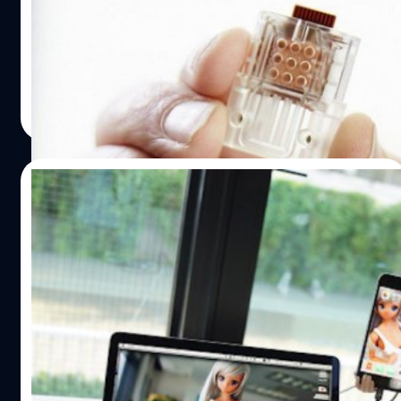
นักวิจัยจากราชวิทยาลัยลอนดอน (Imperial College
เวิร์กสเตชั่นส่วนตัวที่มีประสิทธิภาพสูง ออกแบบเรียบง่าย
London) และทีมงาน DNA Electronics ได้ร่วมกันพัฒนาการ
สะดวก เหมาะกับการใช้งานและเข้ากันกับเครื่อง MacBook
ทดสอบเชื้อ HIV ด้วยยูเอสบีแฟลชไดรฟ์ ซึ่งทำให้ผู้ป่วย
และ คอมพิวเตอร์ทีมีพอร์ต Thunderbolt™ เชื่อมต่อด้วยสาย
สามารถตรวจสอบสุขภาพของตนเองได้สะดวกมากยิ่งขึ้น
เคเบิล USB-C เพียงเส้นเดียวเท่านั้นก็สามารถที่จะเชื่อมต่อกับ
ปรีดี ฤกษ์วลีกุล
| 3558 days ago
อุปกรณ์เสริมทั้งหมด เพื่อเพิ่มความสะดวกสบาย และเสริม
Read More
ประสิทธิภาพในการทำงาน ทั้งยังรองรับการแสดงผลแบบ
dual-screen ของ Windows…
17/06/2016
“USB Hub” รูปตุ๊กตาสุดคิขุสไตล์ญี่ปุ่น ใช้งาน
ง่าย ๆ แค่เสียบที่พุง!!
ก็ไม่รู้ว่าจะกล้าใช้รึเปล่านะ เพราะมันดูจะเป็น USB Hub ที่ดูติด
เรทไปซักนิด แต่มันก็น่ารักน้า ยิ่งถ้าใครชื่นชอบความโมเอะ
สไตล์ญี่ปุ่นแล้วล่ะก็ รับรองต้องถูกใจกับ USB Hub รูปตุ๊กตา นี้
แน่นอน!! USB Hub รูปตุ๊กตา ที่ว่านี่คือ Smart Doll ที่มาพร้อม
กับฟีเจอร์ USB Hub ให้สามารถเชื่อมต่อ และเพิ่มช่องเสียบ
salinee tintumrong
| 3706 days ago
USB ได้ สำหรับตัว Smart Doll จริง ๆ แล้วเป็นตุ๊กตาของเล่น