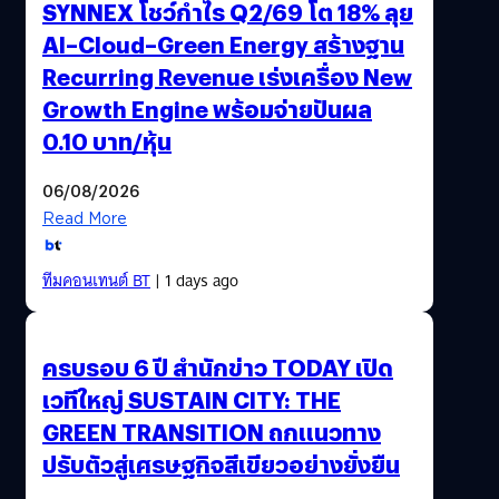
SYNNEX โชว์กำไร Q2/69 โต 18% ลุย
AI–Cloud–Green Energy สร้างฐาน
Recurring Revenue เร่งเครื่อง New
Growth Engine พร้อมจ่ายปันผล
0.10 บาท/หุ้น
06/08/2026
Read More
ทีมคอนเทนต์ BT
| 1 days ago
ครบรอบ 6 ปี สำนักข่าว TODAY เปิด
เวทีใหญ่ SUSTAIN CITY: THE
GREEN TRANSITION ถกแนวทาง
ปรับตัวสู่เศรษฐกิจสีเขียวอย่างยั่งยืน