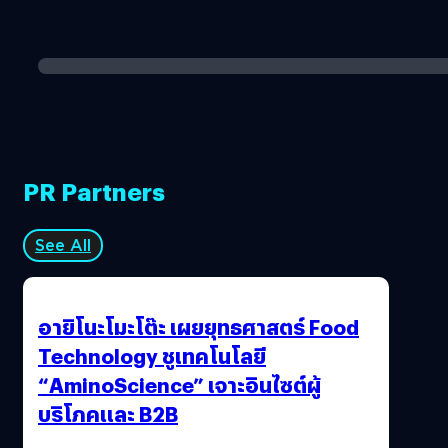
PR Partners
See All
อายิโนะโมะโต๊ะ เผยยุทธศาสตร์ Food
Technology ชูเทคโนโลยี
“AminoScience” เจาะอินไซต์ผู้
บริโภคและ B2B