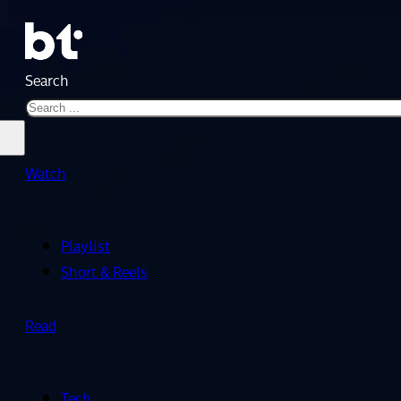
Search
Watch
Playlist
Short & Reels
Read
Tech