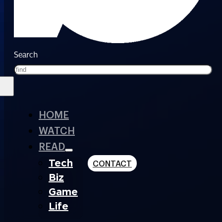
Search
HOME
WATCH
READ
Tech
CONTACT
Biz
Game
Life