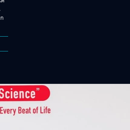
ด้
น
าก