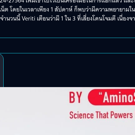
024-27564 เพิ่มเข้าไปไว้เป็นเครื่องมือในการแฮกแล้ว และไ
ทอร์เน็ต โดยในเวลาเพียง 1 สัปดาห์ ก็พบว่ามีความพยายามใ
ำนวนนี้ Veriti เตือนว่ามี 1 ใน 3 ที่เสี่ยงโดนโจมตี เนื่องจ