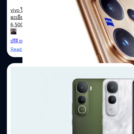
vivo ได้เปิดตัว V60 ซึ่งมาพร้อมกล้องซูม (Telephoto) ความ
ละเอียด 50 ล้านพิกเซล และแบตเตอรี่ขนาดใหญ่ ความจุ
6,500 mAh
ปรีดี ฤกษ์วลีกุล
| 358 days ago
Read More
04/08/2025
vivo เปิดตัว Y400 5G : จอ AMOLED, ชิป
Snapdragon 4 Gen 2, ชาร์จเร็ว 90 W, เริ่ม
ต้น 8,100 บาท
vivo V60
vivo Y400 5G ได้ติดตั้งชิปเซต Snapdragon 4 Gen 2, จอ
AMOLED ระดับ 120 Hz, แบตเตอรี่ใหญ่ 6,000 mAh, กันน้ำ
IP68/69