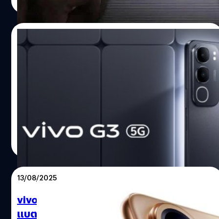
Read More
15/08/2025
vivo เปิดตัว G3 5G : ขุมพลัง Dimensity
6300, จอ 90 Hz, แบตฯ ใหญ่ 6,000 mAh,
ราคาเริ่มต้น 6,800 บาท
vivo ได้เปิดตัวสมาร์ตโฟนรุ่นล่าสุดในซีรีส์ G นั่นคือ G3 5G มา
พร้อมจอ LCD ที่มีรีเฟรชเรต 90 Hz และแบตเตอรี่ขนาดใหญ่
ปรีดี ฤกษ์วลีกุล
| 356 days ago
Read More
13/08/2025
vivo เปิดตัว V60 : กล้องซูมเลนส์ ZEISS,
แบตฯ ใหญ่ 6,500 mAh, เริ่มต้น 13,600 บาท