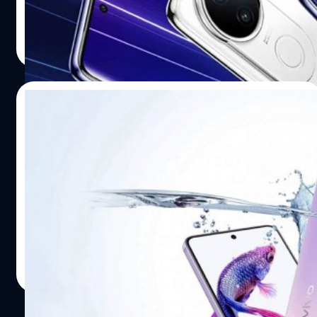
ปรีดี ฤกษ์วลีกุล
| 371 days ago
Read More
29/07/2025
vivo เปิดตัว Y400 : ชิป Snapdragon 685,
จอ AMOLED 120 Hz และแบตเตอรี่ 6,000
mAh
vivo เปิดตัว Y400 ซึ่งได้รับการชิปเซต Qualcomm
Snapdragon 685 ระดับ 6 นาโนเมตร และมีความเร็วสูงสุด 2.8
GHz
ปรีดี ฤกษ์วลีกุล
| 373 days ago
Read More