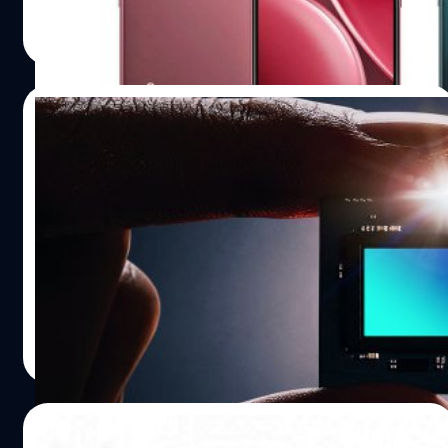
ปรีดี ฤกษ์วลีกุล
| 327 days ago
Read More
09/09/2025
หลุดสเปกเซนเซอร์ภาพ Sony IMX09E ความ
ละเอียด 200 ล้านพิกเซล : คาดติดตั้งใน
OPPO Find X9 Ultra
Digital Chat Station เปิดเผยสเปกของ Sony IMX09E ความ
ละเอียด 200 ล้านพิกเซล ซึ่งมีความพรีเมียมมากกว่า Lytia
LYT-900
ปรีดี ฤกษ์วลีกุล
| 331 days ago
Read More
02/09/2025