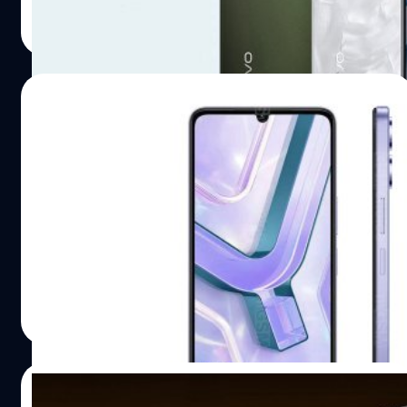
ปรีดี ฤกษ์วลีกุล
| 367 days ago
Read More
03/08/2025
vivo เปิดตัวรุ่นเล็ก Y04s : 90 Hz, แบตฯ
6,000 mAh, กันน้ำ IP64, ราคาเพียง 2,800
บาท
vivo ได้เปิดตัวสมาร์ตโฟนรุ่นล่าสุดในซีรีส์ Y นั่นคือ Y04s,
แบตเตอรี่ใหญ่ 6,000 mAh, กันน้ำ IP64, ทนทน MIL-STD-
810H
ปรีดี ฤกษ์วลีกุล
| 368 days ago
Read More
02/08/2025