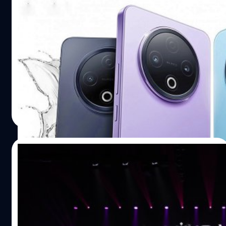
vivo เปิดตัว Y500 : ขุมพลัง Dimensity
7300, แบตฯ ใหญ่ 8,200 mAh, กันน้ำ IP69
vivo Y500 ได้ใช้ศักยภาพจากชิปเซตระดับกลาง MediaTek
Dimensity 7300, แบตเตอรี่ 8,200 mAh, กันน้ำ IP68/IP69,
ซอฟต์แวร์ OriginOS 5
ปรีดี ฤกษ์วลีกุล
| 338 days ago
Read More
27/08/2025
เปิดตัวแล้ว vivo V60 ราคา 15,999 บาท
กล้องซูเปอร์เทเลโฟโต้ครั้งแรกบน V Series
เสิร์ฟช็อตโปรให้คนสวย
vivo เปิดตัว V60 สมาร์ตโฟนรุ่นล่าสุดในตระกูล V Series ภาย
ใต้คอนเซ็ปต์ “เสิร์ฟช็อตโปรให้คนสวย” ชูจุดเด่นการถ่ายด้าน