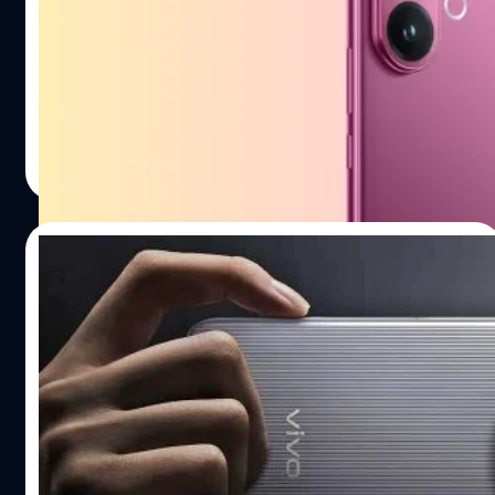
vivo V60 มาพร้อมกับจุดเด่นใหม่ที่สายถ่ายภาพตั้งตารอ ด้วย
การนำ ZEISS Super Telephoto เสริฟ์คนสวย และมาพร้อม
ความพิเศษจากการคอลแลปส์สุดน่ารัก
วัทนวิภา ทานะวงศ์
| 350 days ago
Read More
17/08/2025
vivo X300 ทดสอบบน Geekbench ยืนยันขุม
พลังเรือธง Dimensity 9500 แรง 4.21 GHz
ได้ปรากฏข้อมูลของ vivo X300 รุ่นมาตรฐาน ในฐานข้อมูลของ
Geekbench ติดตั้งชิปเซตเรือธง MediaTek Dimensity 9500
ปรีดี ฤกษ์วลีกุล
| 354 days ago