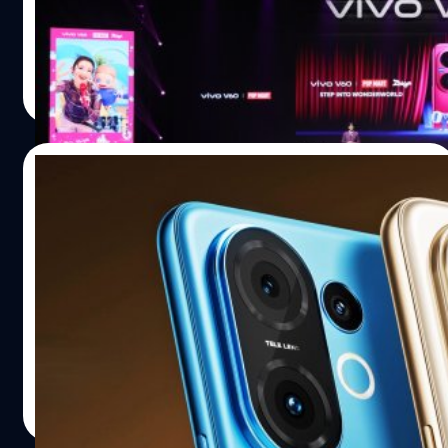
การถ่ายภาพระดับมืออาชีพ
วัทนวิภา ทานะวงศ์
| 344 days ago
Read More
26/08/2025
vivo เปิดตัว T4 Pro : ชิป Snapdragon 7 Gen
4, กล้องซูม 50 ล้านพิกเซล, แบตฯ 6,500
mAh
vivo ได้เปิดตัวสมาร์ตโฟนรุ่นที่ 6 ในซีรีส์ T4 นั่นคือ T4 Pro ซึ่ง
ติดตั้งชิป Snapdragon 7 Gen 4 ระดับ 4 นาโนเมตร เร็ว 2.8
GHz
ปรีดี ฤกษ์วลีกุล
| 345 days ago
Read More