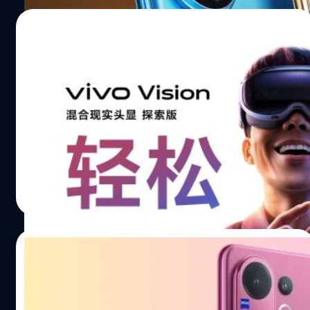
23/08/2025
vivo เปิดตัว Vision Explorer Edition :
อุปกรณ์ Mixed Reality ดีไซน์บางเบา, ฟังก์ชัน
ครบ
vivo ได้เปิดตัวอุปกรณ์ MR (Mixed Reality) แบบสวมศีรษะ
รุ่นแรกของแบรนด์ เรียกว่า Vision Explorer Edition อย่าง
เป็นทางการที่ประเทศจีน
ปรีดี ฤกษ์วลีกุล
| 348 days ago
Read More
21/08/2025
พรีวิว vivo V60 เสิร์ฟ Portrait ช็อตโปรให้โซ
จึ้ง