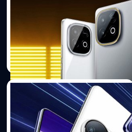
iQOO ยืนยัน Z10 Turbo+ บอดีบาง 8.16 มม.,
แบตฯ ใหญ่ 8,000 mAh และชาร์จไฟเร็ว 90
W
iQOO Z10 Turbo+ ได้รับการเปิดตัวพร้อมกับแบตเตอรี่ความ
จุสูงถึง 8,000 mAh ซึ่งเป็นแบตเตอรี่ขนาดใหญ่ที่สุดเท่าที่
iQOO เคยใช้มา
ปรีดี ฤกษ์วลีกุล
| 370 days ago
Read More
31/07/2025
vivo เปิดตัว T4R : ขุมพลัง Dimensity 7400,
จอขอบโค้ง, กล้องเซลฟี 4K, เริ่มต้น 7,300
บาท
vivo ได้เปิดตัวสมาร์ตโฟนรุ่นที่ 5 ในซีรีส์ T4 นั่นคือ T4R ซึ่งได้
รับการติดตั้งแผงหน้าจอ AMOLED ขอบโค้งทั้ง 4 ด้าน