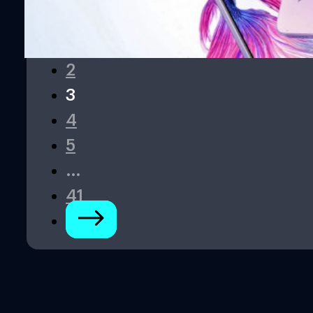
1
2
3
4
5
…
41