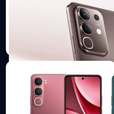
vivo เปิดตัว Y31 Pro : แบตเตอรี่ 6,500 mAh,
ขุมพลัง Dimensity 7300, ราคาเริ่มต้น
iPhone 17 Pro Max
6,900 บาท
vivo ได้ประกาศเปิดตัวรุ่น Y31 Pro ซึ่งมาพร้อมสเปกที่
พรีเมียมกว่า Y31 5G และราคาที่เป็นมิตรกับผู้บริโภคเช่นเดิม
ปรีดี ฤกษ์วลีกุล
| 325 days ago
Read More
13/09/2025
vivo เปิดตัว Y31 (5G) ราคาประหยัดเน้นทนทาน
: กันน้ำ IP68/IP69, แบตฯ ใหญ่ 6,500 mAh
vivo ได้เปิดตัวสมาร์ตโฟนราคาประหยัดรุ่นล่าสุด นั่นคือ Y31
เวอร์ชัน 5G ซึ่งมาพร้อมมาตรกันน้ำและฝุ่นระดับเรือธง