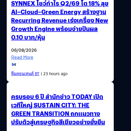
SYNNEX โชว์กำไร Q2/69 โต 18% ลุย
AI–Cloud–Green Energy สร้างฐาน
Recurring Revenue เร่งเครื่อง New
Growth Engine พร้อมจ่ายปันผล
0.10 บาท/หุ้น
06/08/2026
Read More
ทีมคอนเทนต์ BT
| 23 hours ago
ครบรอบ 6 ปี สำนักข่าว TODAY เปิด
เวทีใหญ่ SUSTAIN CITY: THE
GREEN TRANSITION ถกแนวทาง
ปรับตัวสู่เศรษฐกิจสีเขียวอย่างยั่งยืน