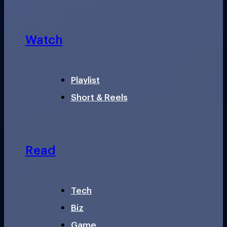
Watch
Playlist
Short & Reels
Read
Tech
Biz
Game