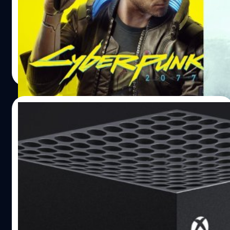
CD Projekt RED ประกาศขอเลื่อน Cyberpunk 2077 กับ The
Witcher 3: Wild Hunt Complete Edition ที่จะวางจำหน่าย
ให้กับ PlayStation 5 กับ Xbox Series X/S ออกไปก่อน CD
Projekt RED ขอเลื่อนวางจำหน่าย Cyberpunk 2077 ออกไป
ช่วงควอเตอร์ 1 ของปี ค.ศ. 2022 และ The Witcher 3: Wild
จีรนาถ เรืองทรัพย์
| 1753 days ago
Hunt Complete Edition ขอเลื่อนยาวไปควอเตอร์ 2 ของปี
Read More
ค.ศ. 2022 แทน "พวกเราเห็นถึงความสำคัญของการอัปเดต
ของ Cyberpunk 2077 กับ The Witcher 3: Wild…
30/09/2021
หัวหน้าใหญ่ Xbox เชื่อ PS5 และ Xbox Series
X/S จะขาดตลาดต่อไปจนถึงปีหน้า
ฟิล สเปนเซอร์ รองประธานบริหารของ Microsoft และหัวหน้า
ฝ่าย Xbox ระบุว่าใครที่กำลังรอจะซื้อ Xbox Series X/S และ
PS5 ในเร็ว ๆ นี้ อาจต้องฝันสลายไปก่อน เพราะทั้งสอง
คอนโซลมีแนวโน้มขาดตลาดต่อไปจนถึงปีหน้า
จตุรวิทย์ เครือวาณิชกิจ
| 1774 days ago