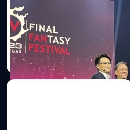
30/07/2023
Square Enix ประกาศ Final Fantasy XIV
จะลง Xbox เพื่อให้ทุกคนทั่วโลกได้สัมผัส
Square Enix ประกาศ Final Fantasy XIV จะลง Xbox เพื่อให้
ทุกคนทั่วโลกได้สัมผัส
จีรนาถ เรืองทรัพย์
| 1106 days ago
Read More
27/07/2022
Verizon จับมือกับ Microsoft ขาย Xbox
Series X/S พร้อมส่วนลดมากมาย
Verizon ผู้ให้บริการเครือข่ายโทรศัพท์มือถือและอินเทอร์เน็ต
ยักษ์ใหญ่ของสหรัฐอเมริกาจับมือกับ Microsoft ในการขาย