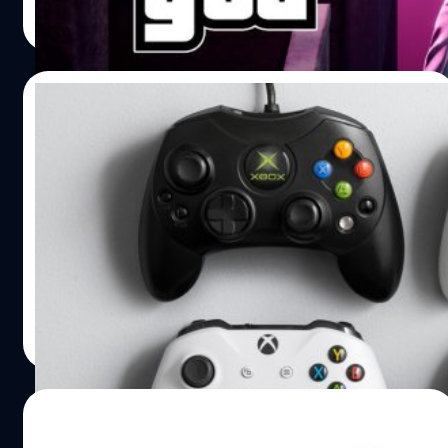
เหรียญ โดยเงินจะเข้าไปอยู่ภายในบัญชีของคุณเลย พร้อมกับ
Read More
ได้สิทธิพิเศษในเมืองลอส ซานโตส ซึ่งจะปลดล็อกพื้นที่พิเศษ
ให้, เข้าถึงการอัปเกรดรถเฉพาะสมาชิก, ได้รับส่วนลดเฉพาะ
สมาชิกเท่านั้น, โบนัส GTA$ และ RP โบนัส และความพิเศษ
07/03/2022
อื่นๆ ภายในแต่ละเดือน ในทุกเดือนสมาชิก GTA+ จะได้รับ
ของรางวัลพิเศษสำหรับสมาชิกเท่านั้น เพียงแค่ไปยังร้านค้าที่
ตลอดระยะเวลา 20 ปี Xbox ซีรีส์ขายได้ 2.3
พบในเว็บไซต์ GTA Online เพื่อขอรับสิทธิพิเศษตามช่วงเวลา
ล้านเครื่องในประเทศญี่ปุ่น
ที่กำหนด และสมาชิก GTA+ จะได้รับสิทธิพิเศษนอกเหนือจาก
ผู้เล่น GTA Online ปกติ จากกิจกรรมที่เกิดขึ้นภายในเกม
Xbox เป็นเครื่องเกมที่ไม่ค่อยได้รับความสนใจจากฝั่งประเทศ
GTA+ บริการรายเดือนของ GTA Online…
ในแถบเอเชีย ยิ่งชาวเกาะประเทศญี่ปุ่นไม่เรียกว่าไม่ต้องพูดถึง
เมื่อ Xbox ซีรีส์ทุกรุ่นขายได้ถึง 2.3 ล้านเครื่อง ตั้งแต่เครื่องนี้
เข้ามาขายในประเทศนี้เมื่อ 20 ปีก่อน ข้อมูลจากนิตยสาร
Famitsu ในหัวข้อที่น่าสนใจเกี่ยวกับครบรอบ 20 ปี Xbox ใน
จีรนาถ เรืองทรัพย์
| 1616 days ago
ประเทศญี่ปุ่น จากข้อมูลที่เปิดเผย Xbox ซีรีส์ทุกรุ่นขายได้
Read More
2,345,975 เครื่อง ในประเทศญี่ปุ่น นับถึงวันที่ 6 กุมภาพันธ์ ปี
ค.ศ. 2022 Xbox 360 เป็นเครื่องที่ขายดีที่สุด ทำไปได้
1,616,128 เครื่อง ขนาดเครื่องรุ่นใหม่อย่าง Xbox Series X/S
14/01/2022
ก็ขายไปยังไม่ถึง 2 แสนเครื่อง อันดับยอดขายทั้งหมดของ