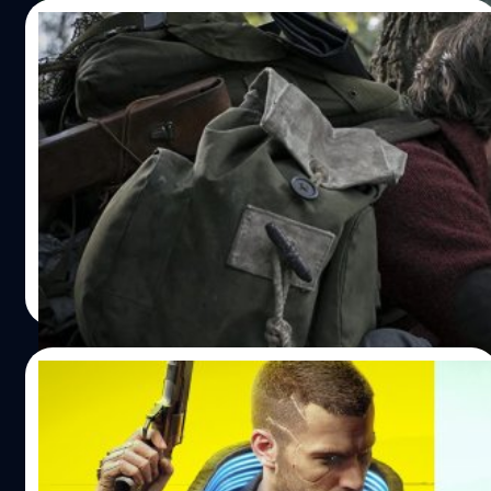
20 ปี หลังจากเปิดตัว Xbox เป็นครั้งแรก วันที่ 15 พฤศจิกายน
26/10/2021
ปี ค.ศ. 2021 "พวกเราอยากให้คุณมารวมงานของเรา…
จากหนังสู่เกม ‘A Quiet Place’ เวอร์ชันเกมจะ
ถูกสร้างโดยผู้พัฒนา ‘World War Z’
แฟนหนัง 'A Quiet Place' เตรียมเกร็งจิกหมอนกันต่อใน
เวอร์ชันเกม โดยวิดีโอเกมจะถูกสร้างโดยผู้พัฒนาเกม 'World
War Z'
ภควรรณ สัตยกิจกุล
| 1747 days ago
Read More
21/10/2021
CD Projekt RED ขอเลื่อนวางจำหน่าย 2 เกม
ดัง ให้ PS5 กับ Xbox Series X/S