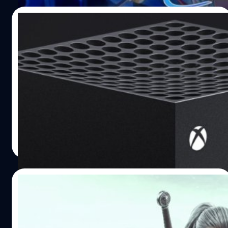
21/06/2022
Microsoft ยอมรับ Xbox Wireless
Controllers กำลังขาดแคลน
Microsoft ออกมายืนยันว่าคอนโทรลเลอร์ของ Xbox Series
X/S กำลังประสบสภาวะขาดตลาด ร้านค้าปลีกยักษ์ใหญ่หลาย
แห่งขายจนหมดเกลี้ยง
จตุรวิทย์ เครือวาณิชกิจ
| 1510 days ago
Read More
19/05/2022
The Witcher 3: Wild Hunt Complete
Edition จะวางจำหน่ายปลายปี ค.ศ. 2022