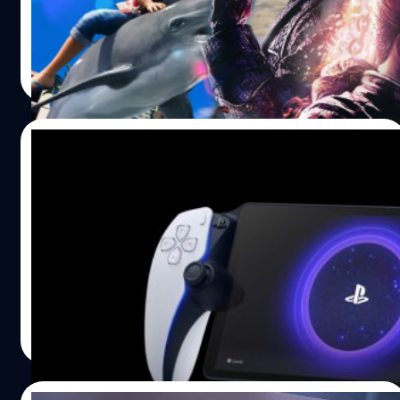
2024 นี้กันนะ ปีที่แล้วเกมถูกใจใครไหมบ้างไม่รู้ แต่ปีนี้รับรอง
ได้ว่าจะต้องเป็นอีกหนึ่งการโคจรครบรอบ 12 เดือน ที่ยอด
เยี่ยมของเรา ๆ แน่นอน ฉะนั้นแล้ว เรามาเริ่มกันกับ "เกมออก
วรายุทธ เชิดศรีชูเกียรติ
| 947 days ago
ใหม่ประจำเดือนมกราคม 2024" กันเลย ดูกันว่าจะมีเกมอะไร
Read More
บ้าง!? War Hospital วันวางจำหน่าย: 18 มกราคม
2024แพลตฟอร์ม: PC, PlayStation 5, Xbox Series X/S เรา
คงจะเคยได้เห็นเกมสงครามที่นำเสนอภาพความยิ่งใหญ่ของ
01/12/2023
สงครามพร้อมฉากกรีฑาทัพกันมาเยอะแล้ว งั้นขยับมาโฟกัส
อะไรที่เผยให้เห็นภาพการสูญเสียและที่สงครามมอบให้กัน
‘PlayStation Portal’ ขายได้มากกว่า ‘Xbox
หน่อยกับ 'War Hospital' เกมที่ใช้เซตติงอยู่ในช่วง
Series X/S’ เกือบ 3 เท่าในสเปน
สงครามโลกครั้งที่ 1 โดยคุณจะได้สวมบทบาทเป็น พันตรี เฮนรี
เวลส์ (Major Henry Wells) แพทย์สนามที่เกษียณไปแล้ว แต่
'PlayStation Portal' ขายได้มากกว่า 5,700 เครื่องในประเทศ
ได้ถูกเรียกตัวกลับไปดูแลพลทหารที่ได้รับบาดเจ็บในค่าย
สเปน และยอดขายดีมากกว่า Xbox Series X/S เกือบ 3 เท่า
พยาบาลสนามใจกลางสงคราม 'War Hospital' มีจุดเด่น 2
อย่าง นั่นคือการนำเสนอภาพอันโหดร้ายของสงคราม…
วงศกร ปฐมชัยวัฒน์
| 982 days ago
Read More