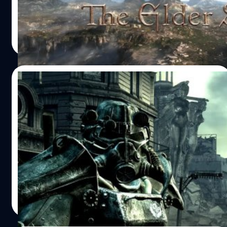
ในระหว่างการให้สัมภาษณ์กับ British GQ สเปนเซอร์บอกว่า
The Elder Scrolls VI จะเหมือนกับ Starfield ที่จะวางจำหน่าย
ให้เฉพาะ Xbox Series X/S และ PC ส่วนนึงมาจากการที่
จีรนาถ เรืองทรัพย์
| 1728 days ago
Microsoft เข้าซื้อ Bethesda เข้ามาเป็นบริษัทลูกของตัวเอง
Read More
"มันไม่เกี่ยวกับการลงโทษแพลตฟอร์มอื่น ผมเชื่อว่าพื้นฐาน
ของทุกแพลตฟอร์มสามารถเติบโตต่อไปได้" สเปนเซอร์ บอก
"เพื่อนำมาสู่ Xbox ผมต้องการให้เรานำสิ่งที่สมบรูณ์มาสู่สิ่งที่
15/11/2021
พวกเรามี และเมื่อผมนึกถึง The Elder Scrolls VI ผมก็จะนึก
ถึงแฟรนไชส์ของเรา" Microsoft เคยกล่าวไว้ว่า เกมจาก
มีเกมเก่าหลายเกมของ Xbox ได้รับการอัปเดต
Bethesda จะวางจำหน่ายให้กับ Xbox เป็นที่แรกหรือดีกว่า
คอนเทนต์อย่างน่าสงสัย
หรือดีที่สุด…
Fallout 3, Fallout New Vegas, The Elder Scrolls IV:
Oblivion, Fable anniversary, Dead Space, Dead Space 3,
Dragon Age Origins, Dragon Age 2 และ Fable 3 ได้รับการ
อัปเดตคอนเทนต์อย่างน่าสงสัย หลายเกมในนี้เป็นเกมที่วาง
จำหน่ายให้กับ Xbox การอัปเดตในครั้งนี้ หลายคนคาดเดาว่า
จีรนาถ เรืองทรัพย์
| 1728 days ago
ทำให้ตัวเกมสามารถข้ามไปเล่นผ่าน Xbox Series X/S ได้ ด้วย
Read More
เทคโนโลยี Backward อาจจะสอดคล้องกับงานที่จะจัดขึ้น
เกี่ยวกับ Xbox เร็ว ๆ นี้ Microsoft จะจัดสตรีมมิงงานครบรอบ