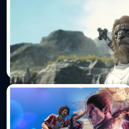
‘Dragon’s Dogma 2’ โดนรีวิวบอม เพราะ
ระบบซื้อของในเกมจน Capcom ต้องออกมา
แก้ไข
ทางค่าย Capcom ได้ตอบสนองความต้องการของแฟน ๆ
เกี่ยวกับระบบ "Microtransactions" ในเกม 'Dragon's Dogma
2'
วงศกร ปฐมชัยวัฒน์
| 865 days ago
Read More
05/01/2024
แนะนำเกมออกใหม่ประจำเดือนมกราคม 2024
สวัสดีปีใหม่แล้ว ผองเกมเมอร์จงแคล้วปวงภัย ~ (ไม่น่าฝืน
แปลงเนื้อ ฮ่า ๆ) ขอต้อนรับภราดรภาพแห่งวิดีโอเกมในปี