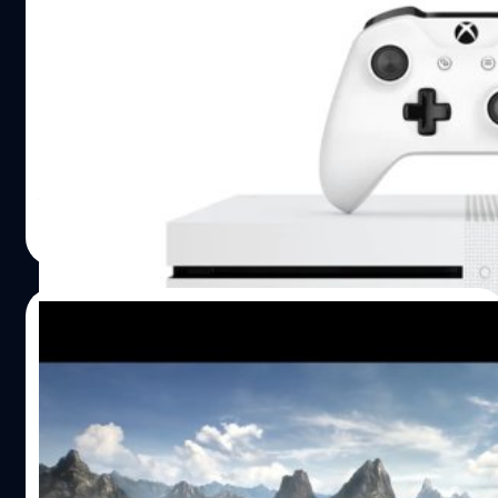
Xbox ซีรีส์ ที่เข้ามาวางขายในประเทศญีปุ่น Xbox ขายไปได้
Microsoft ประกาศยุติการผลิต Xbox One
472,992 เครื่องXbox 360 ขายได้ 1,616,128 เครื่องXbox…
ทุกรุ่นอย่างเป็นทางการ
Microsoft หยุดการผลิต Xbox One ทุกรุ่นอย่างเป็นทางการ
เดิมที Microsoft เริ่มยุติการผลิตมาได้สักระยะนึงแล้วตั้งแต่
ปลายปี ค.ศ. 2020
จีรนาถ เรืองทรัพย์
| 1668 days ago
Read More
15/11/2021
The Elder Scrolls VI จะวางจำหน่ายเฉพาะ
Xbox เท่านั้น
ยังไม่รู้ว่าจะได้เล่นปีไหน แต่ ฟิล สเปนเซอร์ (Phil Spencer)
ยืนยันว่า The Elder Scrolls VI จะเป็นเกมเฉพาะ Xbox เท่านั้น