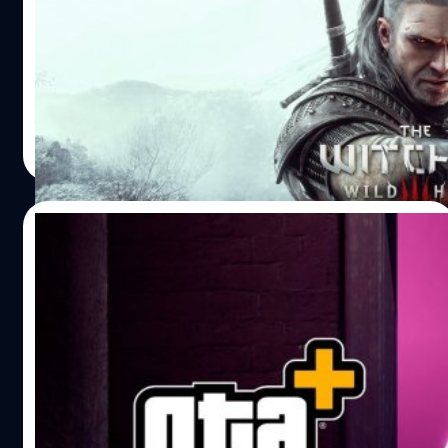
หลังจากประกาศขอเลื่อนวางจำหน่ายออกไปช่วงกลางปี
สำหรับ The Witcher 3: Wild Hunt เวอร์ชันคอนโซลรุ่นใหม่
ล่าสุดได้ประกาศช่วงที่จะวางจำหน่ายแล้ว
จีรนาถ เรืองทรัพย์
| 1542 days ago
Read More
27/03/2022
Rockstar Games เปิดระบบใหม่ GTA+ บริการ
รายเดือนของ GTA Online
ขอค่าขนมเพิ่ม Rockstar Games เปิดระบบใหม่ GTA+ บริการ
รายเดือนของ GTA Online สำหรับ PlayStation 5 กับ Xbox
Series X/S ที่จะเปิดให้บริการวันที่ 29 มีนาคมเป็นต้นไป พร้อม
กับสิทธิพิเศษมากมายสำหรับสมาชิก สิทธิพิเศษสำหรับสมาชิก
GTA+ ผู้เล่นจะได้เงินภายในเกมรายเดือนถึง 500,000
จีรนาถ เรืองทรัพย์
| 1596 days ago