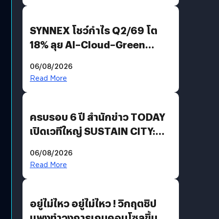
SYNNEX โชว์กำไร Q2/69 โต
18% ลุย AI–Cloud–Green
Energy สร้างฐาน Recurring
06/08/2026
Revenue เร่งเครื่อง New
Read More
Growth Engine พร้อมจ่าย
ปันผล 0.10 บาท/หุ้น
ครบรอบ 6 ปี สำนักข่าว TODAY
เปิดเวทีใหญ่ SUSTAIN CITY:
THE GREEN TRANSITION ถก
06/08/2026
แนวทางปรับตัวสู่เศรษฐกิจสี
Read More
เขียวอย่างยั่งยืน
อยู่ไม่ไหว อยู่ไม่ไหว ! วิกฤตชิป
แพงทำวงการเกมคอนโซลขึ้น