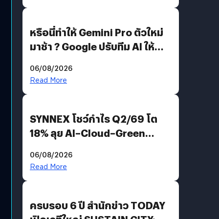
หรือนี่ทำให้ Gemini Pro ตัวใหม่
มาช้า ? Google ปรับทีม AI ให้
Demis Hassabis ลุยพัฒนา
06/08/2026
AGI
Read More
SYNNEX โชว์กำไร Q2/69 โต
18% ลุย AI–Cloud–Green
Energy สร้างฐาน Recurring
06/08/2026
Revenue เร่งเครื่อง New
Read More
Growth Engine พร้อมจ่าย
ปันผล 0.10 บาท/หุ้น
ครบรอบ 6 ปี สำนักข่าว TODAY