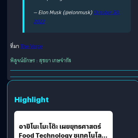
— Elon Musk (@elonmusk)
October 30,
2022
ที่มา
The Verge
พิสูจน์อักษร : สุชยา เกษจำรัส
Highlight
อายิโนะโมะโต๊ะ เผยยุทธศาสตร์
Food Technology ชูเทคโนโลยี