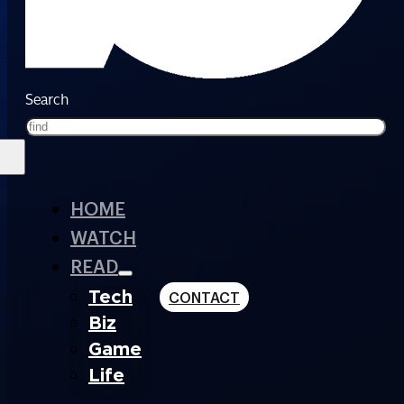
Search
HOME
WATCH
READ
Tech
CONTACT
Biz
Game
Life