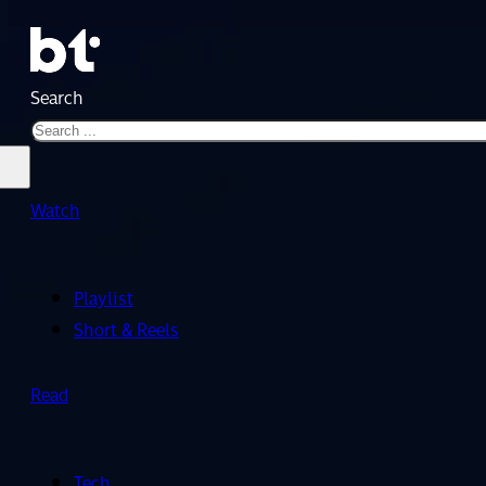
Search
Watch
Playlist
Short & Reels
Read
Tech