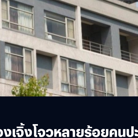
งเจิ้งโจวหลายร้อยคนปะทะ