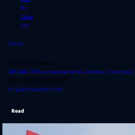
Biz
Game
Life
Contact
ฝ่ายขาย และการตลาด
085-848-2253
sales@shownolimit.com
http://m.me/beart
สมัครงาน/ฝึกงาน ติดต่อได้ที่
hr-ga@shownolimit.com
Read