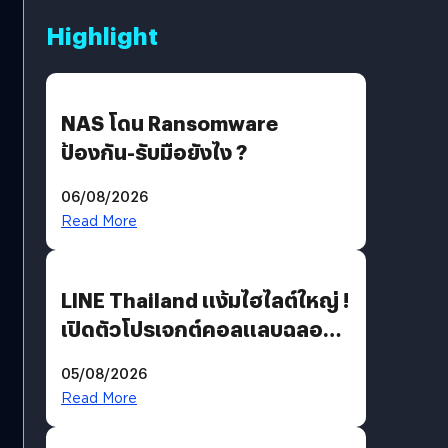
Highlight
NAS โดน Ransomware
ป้องกัน-รับมือยังไง ?
06/08/2026
Read More
LINE Thailand แง้มไฮไลต์ใหญ่ !
เปิดตัวโปรเจกต์คอลแลบฉลอง
30 ปี Pretty Guardian Sailor
05/08/2026
Moon x LINE FRIENDS
Read More