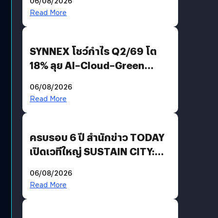
06/08/2026
AGI
Read More
SYNNEX โชว์กำไร Q2/69 โต
18% ลุย AI–Cloud–Green
Energy สร้างฐาน Recurring
06/08/2026
Revenue เร่งเครื่อง New
Read More
Growth Engine พร้อมจ่าย
ปันผล 0.10 บาท/หุ้น
ครบรอบ 6 ปี สำนักข่าว TODAY
เปิดเวทีใหญ่ SUSTAIN CITY:
THE GREEN TRANSITION ถก
06/08/2026
แนวทางปรับตัวสู่เศรษฐกิจสี
Read More
เขียวอย่างยั่งยืน