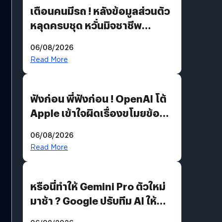
เตือนคนมีรถ ! หลังข้อมูลส่วนตัว
หลุดครบชุด หวั่นมิจชาชีพ
สวมรอย ล่าสุดพบแล้วเกิดจาก
06/08/2026
รหัสผ่านหลุด ไม่ใช่แฮ็กเกอร์
Read More
ฟังก่อน พี่ฟังก่อน ! OpenAI โต้
Apple เข้าใจผิดเรื่องขโมยข้อมูล
อีกฝั่งไม่ตอบโต้ แต่ฟ้องต่อ
06/08/2026
Read More
หรือนี่ทำให้ Gemini Pro ตัวใหม่
มาช้า ? Google ปรับทีม AI ให้
Demis Hassabis ลุยพัฒนา