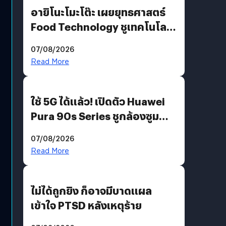
อายิโนะโมะโต๊ะ เผยยุทธศาสตร์
Food Technology ชูเทคโนโลยี
“AminoScience” เจาะอินไซต์ผู้
07/08/2026
บริโภคและ B2B
Read More
ใช้ 5G ได้แล้ว! เปิดตัว Huawei
Pura 90s Series ชูกล้องซูม
200 MP ในรุ่นท็อป
07/08/2026
Read More
ไม่ได้ถูกยิง ก็อาจมีบาดแผล
เข้าใจ PTSD หลังเหตุร้าย