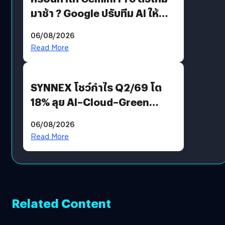
มาช้า ? Google ปรับทีม AI ให้
Demis Hassabis ลุยพัฒนา
06/08/2026
AGI
Read More
SYNNEX โชว์กำไร Q2/69 โต
18% ลุย AI–Cloud–Green
Energy สร้างฐาน Recurring
06/08/2026
Revenue เร่งเครื่อง New
Read More
Growth Engine พร้อมจ่าย
ปันผล 0.10 บาท/หุ้น
Related Content