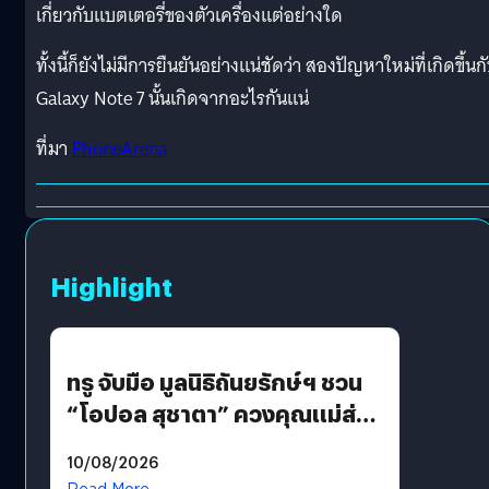
เกี่ยวกับแบตเตอรี่ของตัวเครื่องแต่อย่างใด
ทั้งนี้ก็ยังไม่มีการยืนยันอย่างแน่ชัดว่า สองปัญหาใหม่ที่เกิดขึ้นก
Galaxy Note 7 นั้นเกิดจากอะไรกันแน่
ที่มา
PhoneArena
Highlight
ทรู จับมือ มูลนิธิถันยรักษ์ฯ ชวน
“โอปอล สุชาตา” ควงคุณแม่ส่ง
ต่อแคมเปญ “เต้าต้องตรวจ”
10/08/2026
เติมเต็มความหมายวันแม่ปีนี้
Read More