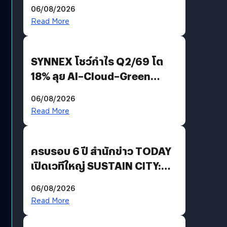
Demis Hassabis ลุยพัฒนา
06/08/2026
AGI
Read More
SYNNEX โชว์กำไร Q2/69 โต
18% ลุย AI–Cloud–Green
Energy สร้างฐาน Recurring
06/08/2026
Revenue เร่งเครื่อง New
Read More
Growth Engine พร้อมจ่าย
ปันผล 0.10 บาท/หุ้น
ครบรอบ 6 ปี สำนักข่าว TODAY
เปิดเวทีใหญ่ SUSTAIN CITY:
THE GREEN TRANSITION ถก
06/08/2026
แนวทางปรับตัวสู่เศรษฐกิจสี
Read More
เขียวอย่างยั่งยืน