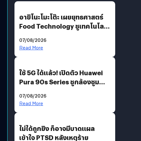
อายิโนะโมะโต๊ะ เผยยุทธศาสตร์
Food Technology ชูเทคโนโลยี
“AminoScience” เจาะอินไซต์ผู้
07/08/2026
บริโภคและ B2B
Read More
ใช้ 5G ได้แล้ว! เปิดตัว Huawei
Pura 90s Series ชูกล้องซูม
200 MP ในรุ่นท็อป
07/08/2026
Read More
ไม่ได้ถูกยิง ก็อาจมีบาดแผล
เข้าใจ PTSD หลังเหตุร้าย