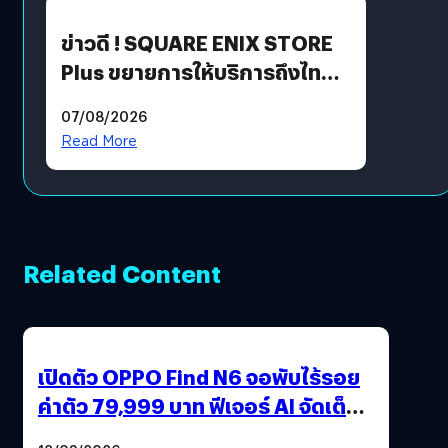
ข่าวดี ! SQUARE ENIX STORE
Plus ขยายการให้บริการถึงไทย
แล้ว ซื้อสินค้าลิขสิทธิ์แท้ได้
07/08/2026
โดยตรง
Read More
Related Content
เปิดตัว OPPO Find N6 จอพับไร้รอย
ค่าตัว 79,999 บาท ฟีเจอร์ AI จัดเต็ม
แถมปากกา OPPO AI Pen ให้มาด้วย