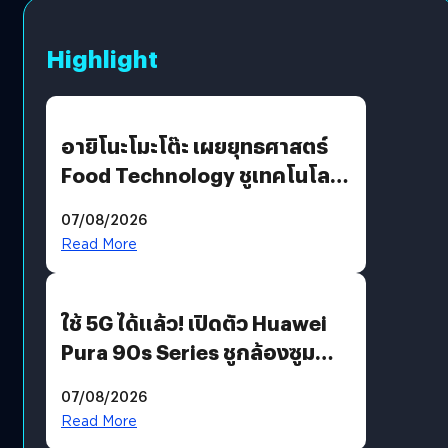
Highlight
อายิโนะโมะโต๊ะ เผยยุทธศาสตร์
Food Technology ชูเทคโนโลยี
“AminoScience” เจาะอินไซต์ผู้
07/08/2026
บริโภคและ B2B
Read More
ใช้ 5G ได้แล้ว! เปิดตัว Huawei
Pura 90s Series ชูกล้องซูม
200 MP ในรุ่นท็อป
07/08/2026
Read More