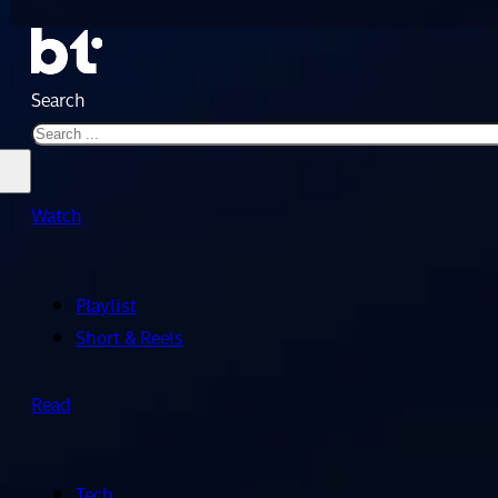
Search
Watch
Playlist
Short & Reels
Read
Tech