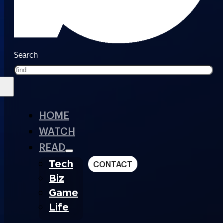
Search
HOME
WATCH
READ
Tech
CONTACT
Biz
Game
Life