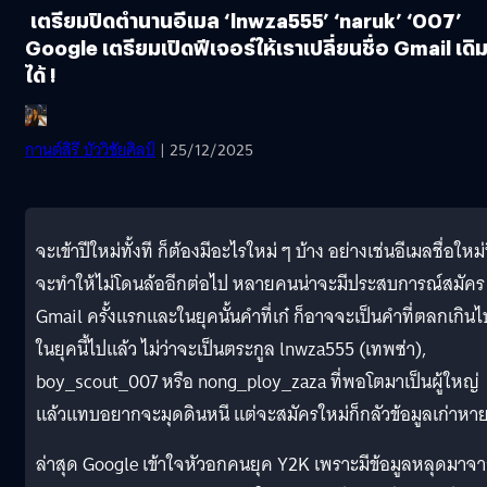
เตรียมปิดตำนานอีเมล ‘lnwza555’ ‘naruk’ ‘007’
Google เตรียมเปิดฟีเจอร์ให้เราเปลี่ยนชื่อ Gmail เดิ
ได้ !
กานต์สิรี บัววิชัยศิลป์
| 25/12/2025
จะเข้าปีใหม่ทั้งที ก็ต้องมีอะไรใหม่ ๆ บ้าง อย่างเช่นอีเมลชื่อใหม่ท
จะทำให้ไม่โดนล้ออีกต่อไป หลายคนน่าจะมีประสบการณ์สมัคร
Gmail ครั้งแรกและในยุคนั้นคำที่เก๋ ก็อาจจะเป็นคำที่ตลกเกินไ
ในยุคนี้ไปแล้ว ไม่ว่าจะเป็นตระกูล lnwza555 (เทพซ่า),
boy_scout_007 หรือ nong_ploy_zaza ที่พอโตมาเป็นผู้ใหญ่
แล้วแทบอยากจะมุดดินหนี แต่จะสมัครใหม่ก็กลัวข้อมูลเก่าหา
ล่าสุด Google เข้าใจหัวอกคนยุค Y2K เพราะมีข้อมูลหลุดมาจ