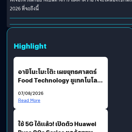
2026 ที่จะถึงนี้
Highlight
อายิโนะโมะโต๊ะ เผยยุทธศาสตร์
Food Technology ชูเทคโนโลยี
“AminoScience” เจาะอินไซต์ผู้
07/08/2026
บริโภคและ B2B
Read More
ใช้ 5G ได้แล้ว! เปิดตัว Huawei