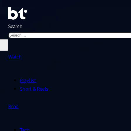
Search
Watch
Playlist
Short & Reels
Read
Tech