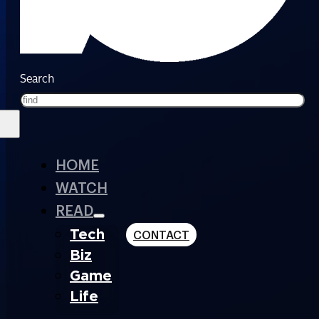
Search
HOME
WATCH
READ
Tech
CONTACT
Biz
Game
Life