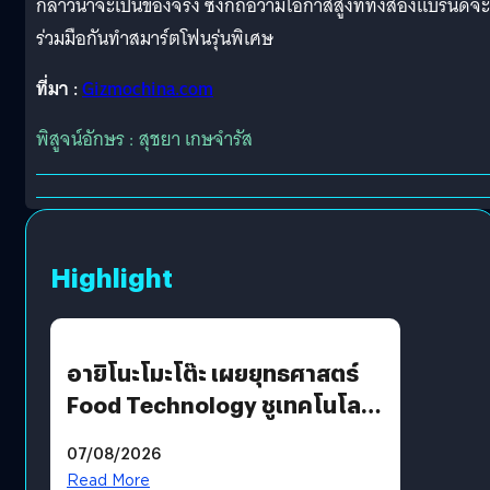
กล่าวน่าจะเป็นของจริง ซึ่งก็ถือว่ามีโอกาสสูงที่ทั้งสองแบรนด์จะ
ร่วมมือกันทำสมาร์ตโฟนรุ่นพิเศษ
ที่มา :
Gizmochina.com
พิสูจน์อักษร : สุชยา เกษจำรัส
Highlight
อายิโนะโมะโต๊ะ เผยยุทธศาสตร์
Food Technology ชูเทคโนโลยี
“AminoScience” เจาะอินไซต์ผู้
07/08/2026
บริโภคและ B2B
Read More