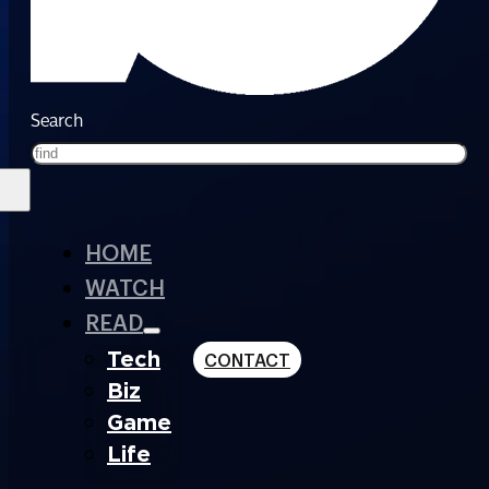
Search
HOME
WATCH
READ
Tech
CONTACT
Biz
Game
Life