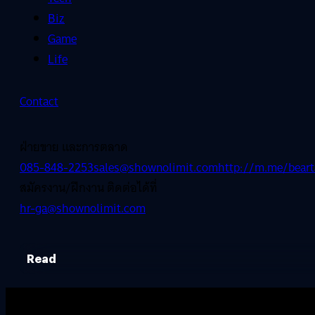
Biz
Game
Life
Contact
ฝ่ายขาย และการตลาด
085-848-2253
sales@shownolimit.com
http://m.me/beart
สมัครงาน/ฝึกงาน ติดต่อได้ที่
hr-ga@shownolimit.com
Read