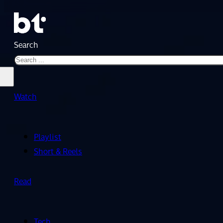
Search
Watch
Playlist
Short & Reels
Read
Tech