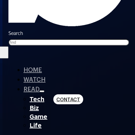
Search
HOME
WATCH
READ
Tech
CONTACT
Biz
Game
Life