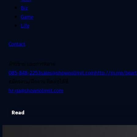
Biz
Game
Life
Contact
ฝ่ายขาย และการตลาด
085-848-2253
sales@shownolimit.com
http://m.me/beart
สมัครงาน/ฝึกงาน ติดต่อได้ที่
hr-ga@shownolimit.com
Read