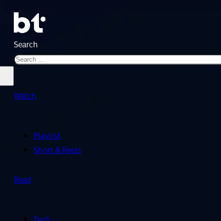
Search
Watch
Playlist
Short & Reels
Read
Tech