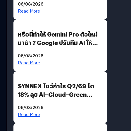
06/08/2026
Read More
หรือนี่ทำให้ Gemini Pro ตัวใหม่
มาช้า ? Google ปรับทีม AI ให้
Demis Hassabis ลุยพัฒนา
06/08/2026
AGI
Read More
SYNNEX โชว์กำไร Q2/69 โต
18% ลุย AI–Cloud–Green
Energy สร้างฐาน Recurring
06/08/2026
Revenue เร่งเครื่อง New
Read More
Growth Engine พร้อมจ่าย
ปันผล 0.10 บาท/หุ้น