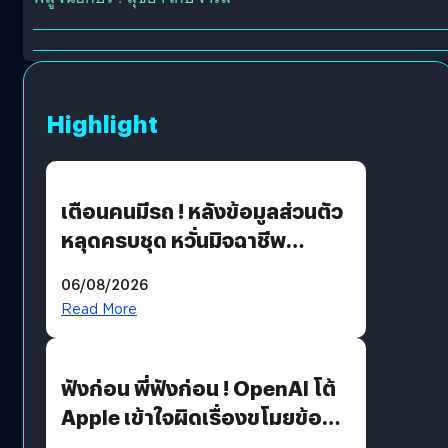
Highlight
เตือนคนมีรถ ! หลังข้อมูลส่วนตัว
หลุดครบชุด หวั่นมิจฉาชีพ
สวมรอย ล่าสุดพบแล้วเกิดจาก
06/08/2026
รหัสผ่านหลุด ไม่ใช่แฮกเกอร์
Read More
ฟังก่อน พี่ฟังก่อน ! OpenAI โต้
Apple เข้าใจผิดเรื่องขโมยข้อมูล
อีกฝั่งไม่ตอบโต้ แต่ฟ้องต่อ