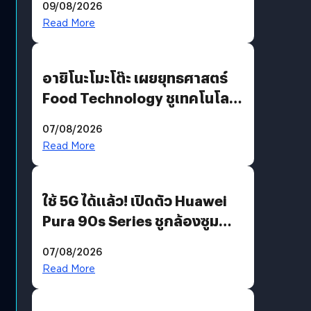
09/08/2026
Read More
อายิโนะโมะโต๊ะ เผยยุทธศาสตร์
Food Technology ชูเทคโนโลยี
“AminoScience” เจาะอินไซต์ผู้
07/08/2026
บริโภคและ B2B
Read More
ใช้ 5G ได้แล้ว! เปิดตัว Huawei
Pura 90s Series ชูกล้องซูม
200 MP ในรุ่นท็อป
07/08/2026
Read More