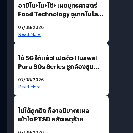
อายิโนะโมะโต๊ะ เผยยุทธศาสตร์
Food Technology ชูเทคโนโลยี
“AminoScience” เจาะอินไซต์ผู้
07/08/2026
บริโภคและ B2B
Read More
ใช้ 5G ได้แล้ว! เปิดตัว Huawei
Pura 90s Series ชูกล้องซูม
200 MP ในรุ่นท็อป
07/08/2026
Read More
ไม่ได้ถูกยิง ก็อาจมีบาดแผล
เข้าใจ PTSD หลังเหตุร้าย
07/08/2026