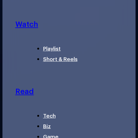
Watch
Playlist
Short & Reels
Read
Tech
Biz
Game