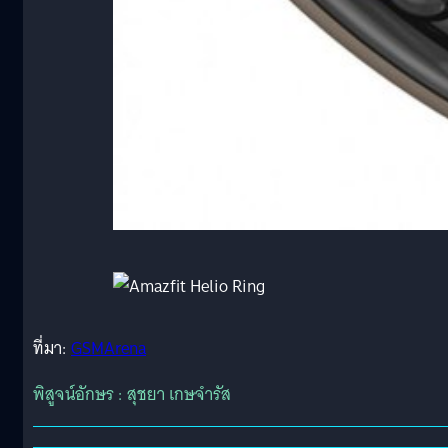
ที่มา:
GSMArena
พิสูจน์อักษร : สุชยา เกษจำรัส