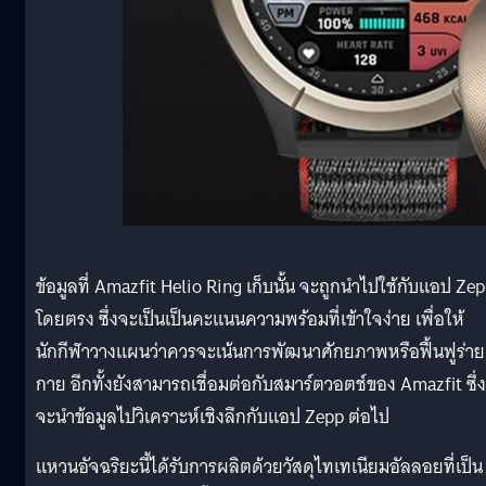
ข้อมูลที่ Amazfit Helio Ring เก็บนั้น จะถูกนำไปใช้กับแอป Ze
โดยตรง ซึ่งจะเป็นเป็นคะแนนความพร้อมที่เข้าใจง่าย เพื่อให้
นักกีฬาวางแผนว่าควรจะเน้นการพัฒนาศักยภาพหรือฟื้นฟูร่าย
กาย อีกทั้งยังสามารถเชื่อมต่อกับสมาร์ตวอตช์ของ Amazfit ซึ่ง
จะนำข้อมูลไปวิเคราะห์เชิงลึกกับแอป Zepp ต่อไป
แหวนอัจฉริยะนี้ได้รับการผลิตด้วยวัสดุไทเทเนียมอัลลอยที่เป็น