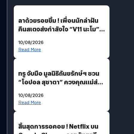
ลาด้วยรอยยิ้ม ! เพื่อนนักล่าฝัน
คืนสเตจส่งกำลังใจ “V11 นะโม”
ยุติฝันสัปดาห์ที่ 9 ท่ามกลางความ
10/08/2026
รักแน่นฮอลล์
Read More
ทรู จับมือ มูลนิธิถันยรักษ์ฯ ชวน
“โอปอล สุชาตา” ควงคุณแม่ส่ง
ต่อแคมเปญ “เต้าต้องตรวจ”
10/08/2026
เติมเต็มความหมายวันแม่ปีนี้
Read More
สิ้นสุดการรอคอย ! Netflix บน