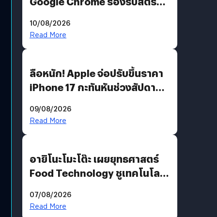
Google Chrome รองรับสตรีม
คมชัดระดับ 4K แต่ต้องผ่าน
10/08/2026
เงื่อนไขที่กำหนด
Read More
ลือหนัก! Apple จ่อปรับขึ้นราคา
iPhone 17 กะทันหันช่วงสัปดาห์ที่
10 สิงหาคมนี้
09/08/2026
Read More
อายิโนะโมะโต๊ะ เผยยุทธศาสตร์
Food Technology ชูเทคโนโลยี
“AminoScience” เจาะอินไซต์ผู้
07/08/2026
บริโภคและ B2B
Read More