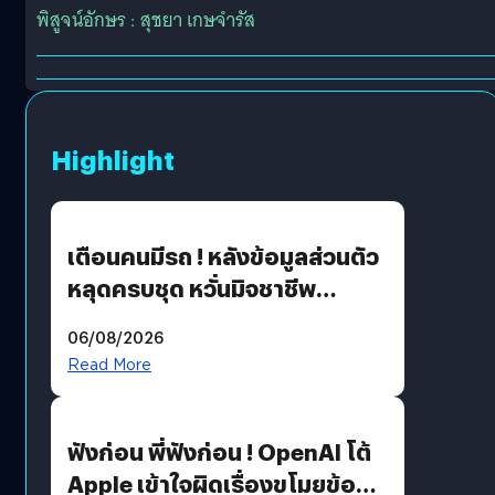
พิสูจน์อักษร : สุชยา เกษจำรัส
Highlight
เตือนคนมีรถ ! หลังข้อมูลส่วนตัว
หลุดครบชุด หวั่นมิจชาชีพ
สวมรอย ล่าสุดพบแล้วเกิดจาก
06/08/2026
รหัสผ่านหลุด ไม่ใช่แฮ็กเกอร์
Read More
ฟังก่อน พี่ฟังก่อน ! OpenAI โต้
Apple เข้าใจผิดเรื่องขโมยข้อมูล