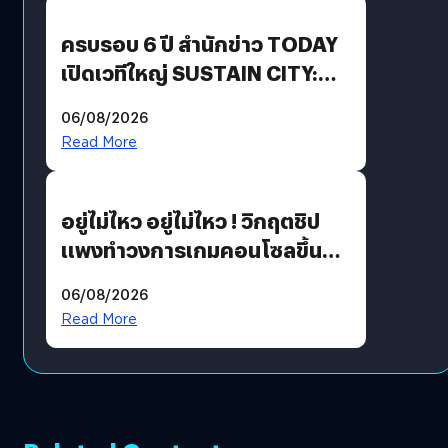
ปันผล 0.10 บาท/หุ้น
ครบรอบ 6 ปี สำนักข่าว TODAY
เปิดเวทีใหญ่ SUSTAIN CITY:
THE GREEN TRANSITION ถก
06/08/2026
แนวทางปรับตัวสู่เศรษฐกิจสี
Read More
เขียวอย่างยั่งยืน
อยู่ไม่ไหว อยู่ไม่ไหว ! วิกฤตชิป
แพงทำวงการเกมคอนโซลขึ้น
ราคายับ แบบนี้เกมเมอร์อยู่ยังไง
06/08/2026
?
Read More