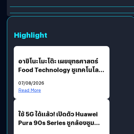
Highlight
อายิโนะโมะโต๊ะ เผยยุทธศาสตร์
Food Technology ชูเทคโนโลยี
“AminoScience” เจาะอินไซต์ผู้
07/08/2026
บริโภคและ B2B
Read More
ใช้ 5G ได้แล้ว! เปิดตัว Huawei
Pura 90s Series ชูกล้องซูม
200 MP ในรุ่นท็อป