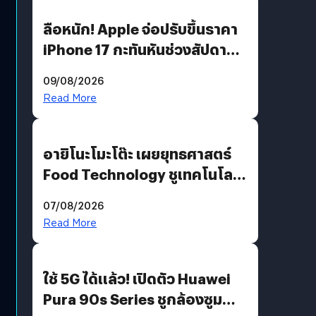
ลือหนัก! Apple จ่อปรับขึ้นราคา
iPhone 17 กะทันหันช่วงสัปดาห์ที่
10 สิงหาคมนี้
09/08/2026
Read More
อายิโนะโมะโต๊ะ เผยยุทธศาสตร์
Food Technology ชูเทคโนโลยี
“AminoScience” เจาะอินไซต์ผู้
07/08/2026
บริโภคและ B2B
Read More
ใช้ 5G ได้แล้ว! เปิดตัว Huawei
Pura 90s Series ชูกล้องซูม