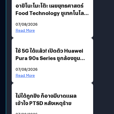
อายิโนะโมะโต๊ะ เผยยุทธศาสตร์
Food Technology ชูเทคโนโลยี
“AminoScience” เจาะอินไซต์ผู้
07/08/2026
บริโภคและ B2B
Read More
ใช้ 5G ได้แล้ว! เปิดตัว Huawei
Pura 90s Series ชูกล้องซูม
200 MP ในรุ่นท็อป
07/08/2026
Read More
ไม่ได้ถูกยิง ก็อาจมีบาดแผล
เข้าใจ PTSD หลังเหตุร้าย