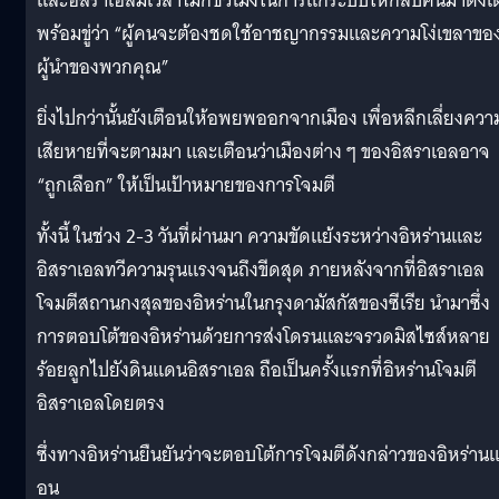
และอิสราเอลมีเวลาไม่กี่ชั่วโมงในการแก้ระบบให้กลับคืนมาดังเ
พร้อมขู่ว่า “ผู้คนจะต้องชดใช้อาชญากรรมและความโง่เขลาขอ
ผู้นำของพวกคุณ”
ยิ่งไปกว่านั้นยังเตือนให้อพยพออกจากเมือง เพื่อหลีกเลี่ยงควา
เสียหายที่จะตามมา และเตือนว่าเมืองต่าง ๆ ของอิสราเอลอาจ
“ถูกเลือก” ให้เป็นเป้าหมายของการโจมตี
ทั้งนี้ ในช่วง 2-3 วันที่ผ่านมา ความขัดแย้งระหว่างอิหร่านและ
อิสราเอลทวีความรุนแรงจนถึงขีดสุด ภายหลังจากที่อิสราเอล
โจมตีสถานกงสุลของอิหร่านในกรุงดามัสกัสของซีเรีย นำมาซึ่ง
การตอบโต้ของอิหร่านด้วยการส่งโดรนและจรวดมิสไซส์หลาย
ร้อยลูกไปยังดินแดนอิสราเอล ถือเป็นครั้งแรกที่อิหร่านโจมตี
อิสราเอลโดยตรง
ซึ่งทางอิหร่านยืนยันว่าจะตอบโต้การโจมตีดังกล่าวของอิหร่านแ
อน