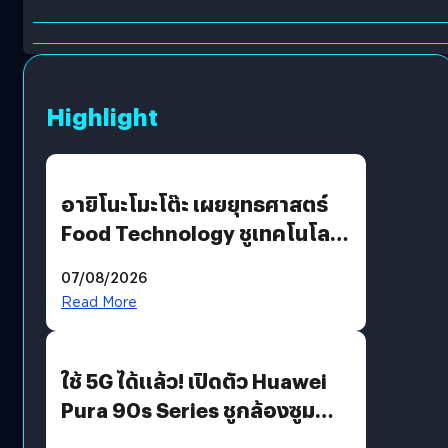
Highlight
อายิโนะโมะโต๊ะ เผยยุทธศาสตร์
Food Technology ชูเทคโนโลยี
“AminoScience” เจาะอินไซต์ผู้
07/08/2026
บริโภคและ B2B
Read More
ใช้ 5G ได้แล้ว! เปิดตัว Huawei
Pura 90s Series ชูกล้องซูม
200 MP ในรุ่นท็อป