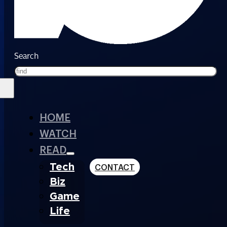
Search
HOME
WATCH
READ
Tech
CONTACT
Biz
Game
Life