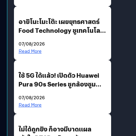
อายิโนะโมะโต๊ะ เผยยุทธศาสตร์
Food Technology ชูเทคโนโลยี
“AminoScience” เจาะอินไซต์ผู้
07/08/2026
บริโภคและ B2B
Read More
ใช้ 5G ได้แล้ว! เปิดตัว Huawei
Pura 90s Series ชูกล้องซูม
200 MP ในรุ่นท็อป
07/08/2026
Read More
ไม่ได้ถูกยิง ก็อาจมีบาดแผล