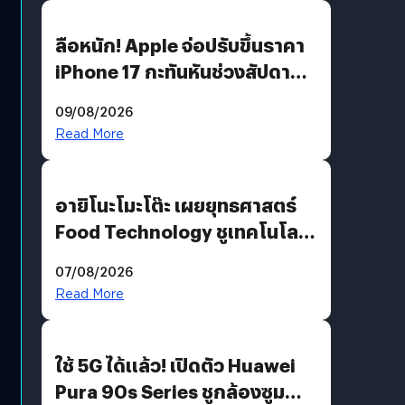
ลือหนัก! Apple จ่อปรับขึ้นราคา
iPhone 17 กะทันหันช่วงสัปดาห์ที่
10 สิงหาคมนี้
09/08/2026
Read More
อายิโนะโมะโต๊ะ เผยยุทธศาสตร์
Food Technology ชูเทคโนโลยี
“AminoScience” เจาะอินไซต์ผู้
07/08/2026
บริโภคและ B2B
Read More
ใช้ 5G ได้แล้ว! เปิดตัว Huawei
Pura 90s Series ชูกล้องซูม