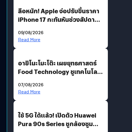
ลือหนัก! Apple จ่อปรับขึ้นราคา
iPhone 17 กะทันหันช่วงสัปดาห์ที่
10 สิงหาคมนี้
09/08/2026
Read More
อายิโนะโมะโต๊ะ เผยยุทธศาสตร์
Food Technology ชูเทคโนโลยี
“AminoScience” เจาะอินไซต์ผู้
07/08/2026
บริโภคและ B2B
Read More
ใช้ 5G ได้แล้ว! เปิดตัว Huawei
Pura 90s Series ชูกล้องซูม